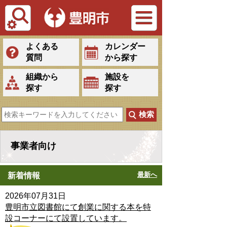
Tiếng Việt
よくある
カレンダー
質問
から探す
組織から
施設を
探す
探す
事業者向け
最新へ
新着情報
2026年07月31日
豊明市立図書館にて創業に関する本を特
設コーナーにて設置しています。