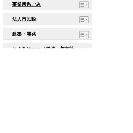
事業所系ごみ
法人市民税
建築・開発
とよあけmap（道路・都市計
画・下水道）
ページ内でお気付きの点がありましたら
各課へお知らせください
このページの情報は役に立ちましたか？
役に立った
どちらともいえない
役に立たなかった