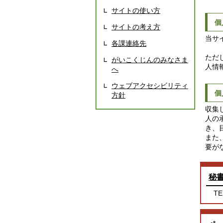
サイトの使い方
個
サイトの考え方
当サ
各課連絡先
ただ
がいこくじんのみなさま
人情
へ
ウェブアクセシビリティ
個
方針
収集
人の
き、
また
要が
秘
TE