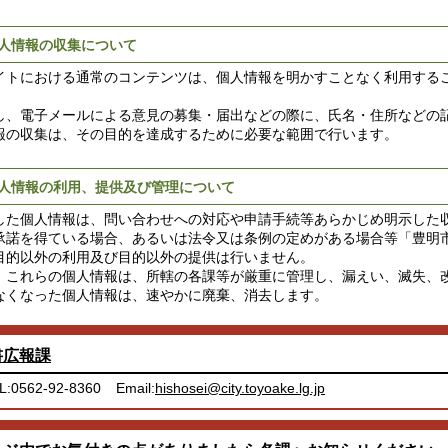
人情報の収集について
イトにおける通常のコンテンツは、個人情報を明かすことなく利用する
し、電子メールによる意見の募集・届出などの際に、氏名・住所などの
報の収集は、その目的を達成するために必要な範囲で行います。
人情報の利用、提供及び管理について
した個人情報は、問い合わせへの対応や申請手続等あらかじめ明示した
承諾を得ている場合、あるいは法令又は条例の定めがある場合等「豊明
目的以外の利用及び目的以外の提供は行いません。
、これらの個人情報は、所轄の各課等が厳重に管理し、漏えい、滅失、
なくなった個人情報は、速やかに廃棄、消去します。
書広報課
L:0562-92-8360
Email:
hishosei@city.toyoake.lg.jp