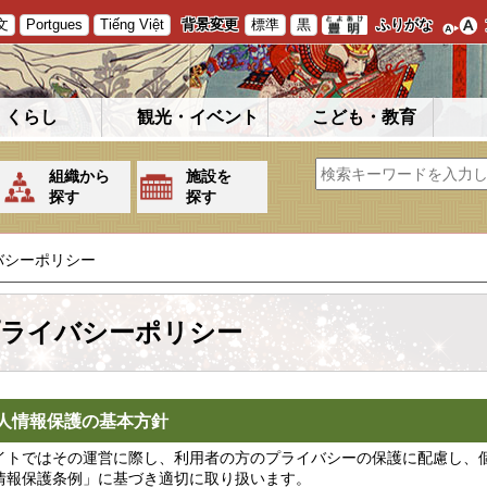
文
Portgues
Tiếng Việt
背景変更
標準
黒
ふりがな
くらし
観光・イベント
こども・教育
組織から
施設を
探す
探す
バシーポリシー
ライバシーポリシー
人情報保護の基本方針
イトではその運営に際し、利用者の方のプライバシーの保護に配慮し、
情報保護条例」に基づき適切に取り扱います。