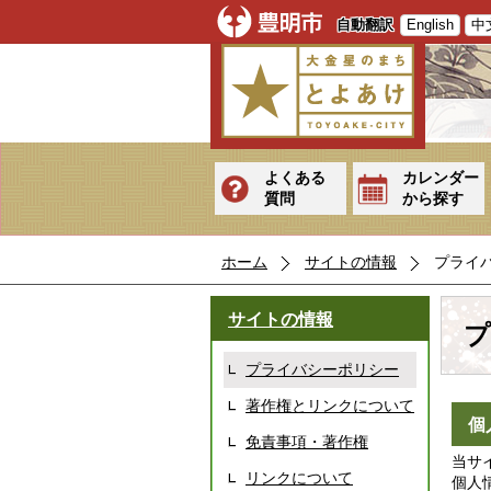
自動翻訳
English
中
よくある
カレンダー
質問
から探す
ホーム
サイトの情報
プライ
サイトの情報
プ
プライバシーポリシー
著作権とリンクについて
個
免責事項・著作権
当サ
リンクについて
個人