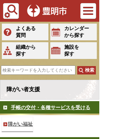
Tiếng Việt
よくある
カレンダー
質問
から探す
組織から
施設を
探す
探す
障がい者支援
手帳の交付・各種サービスを受ける
障がい福祉