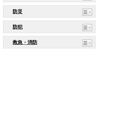
防災
防犯
救急・消防
相談窓口
ページ内でお気付きの点がありましたら
各課へお知らせください
このページの情報は役に立ちましたか？
役に立った
どちらともいえない
役に立たなかった