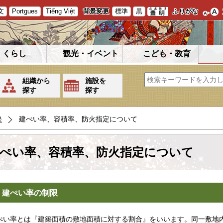
文
Portgues
Tiếng Việt
背景変更
標準
黒
ふりがな
くらし
観光・イベント
こども・教育
組織から
施設を
探す
探す
発
建ぺい率、容積率、防火指定について
ぺい率、容積率、防火指定について
 建ぺい率の制限
い率とは『建築面積の敷地面積に対する割合』をいいます。同一敷地内