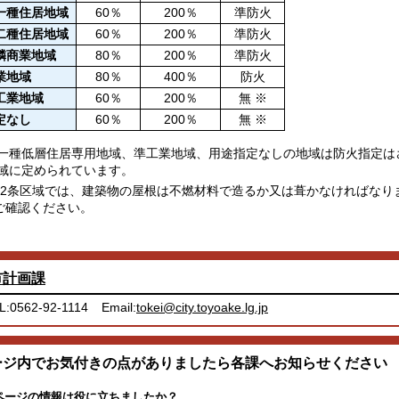
一種住居地域
60％
200％
準防火
二種住居地域
60％
200％
準防火
隣商業地域
80％
200％
準防火
業地域
80％
400％
防火
工業地域
60％
200％
無 ※
定なし
60％
200％
無 ※
一種低層住居専用地域、準工業地域、用途指定なしの地域は防火指定は
域に定められています。
2条区域では、建築物の屋根は不燃材料で造るか又は葺かなければなりま
ご確認ください。
市計画課
L:0562-92-1114
Email:
tokei@city.toyoake.lg.jp
ージ内でお気付きの点がありましたら各課へお知らせください
ページの情報は役に立ちましたか？