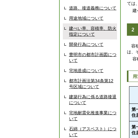
ては
道路、接道義務について
建ぺ
用途地域について
建ぺい率、容積率、防火
2
指定について
開発行為について
容積
は、
豊明市の都市計画図につ
容積
いて
宅地造成について
用
都市計画法第34条第12
号区域について
建築行為に係る道路後退
について
第
宅地耐震化推進事業につ
住
いて
第
石綿（アスベスト）につ
住
いて