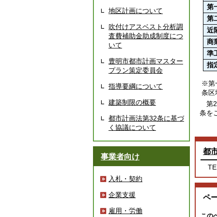
第
地区計画について
第
吹付けアスベスト分析調
近
査費補助金助成制度につ
商
いて
準
豊明市都市計画マスター
指
プラン策定委員会
※第
指導要綱について
条区
建築制限の概要
第2
条を
都市計画法第32条に基づ
く協議について
都
事業者向け
TE
入札・契約
企業支援
ペ
雇用・労働
この