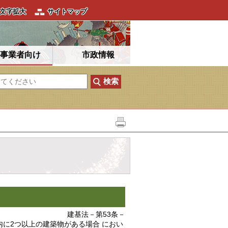
文字拡大
サイトマップ
事業者向け
市政情報
建基法－第53条－
に2つ以上の建築物がある場合 におい