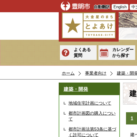
自動翻訳
English
中
よくある
カレンダー
質問
から探す
ホーム
事業者向け
建築・開
建築・開発
建
地域住宅計画について
都市計画図の購入につい
1
て
都市計画法第53条に基づ
建ぺ
く許可について