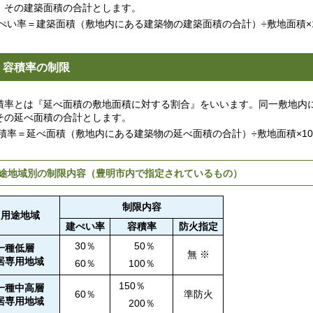
、その建築面積の合計とします。
い率＝建築面積（敷地内にある建築物の建築面積の合計）÷敷地面積×1
 容積率の制限
率とは『延べ面積の敷地面積に対する割合』をいいます。同一敷地内に
その延べ面積の合計とします。
率＝延べ面積（敷地内にある建築物の延べ面積の合計）÷敷地面積×10
途地域別の制限内容（豊明市内で指定されているもの）
制限内容
用途地域
建ぺい率
容積率
防火指定
30％
50％
一種低層
無 ※
居専用地域
60％
100％
150％
一種中高層
60％
準防火
居専用地域
200％