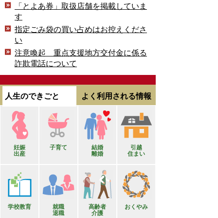
「とよあ券」取扱店舗を掲載していま
す
指定ごみ袋の買い占めはお控えくださ
い
注意喚起 重点支援地方交付金に係る
詐欺電話について
人生のできごと
よく利用される情報
妊娠
子育て
結婚
引越
出産
離婚
住まい
学校教育
就職
高齢者
おくやみ
退職
介護