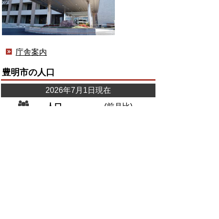
庁舎案内
豊明市の人口
2026年7月1日現在
人口
(前月比)
人口
67,743人
(ー16)
男
34,409人
(ー34)
女
33,334人
(+18)
世帯数
31,854
(+6)
人口統計情報
広報とよあけ