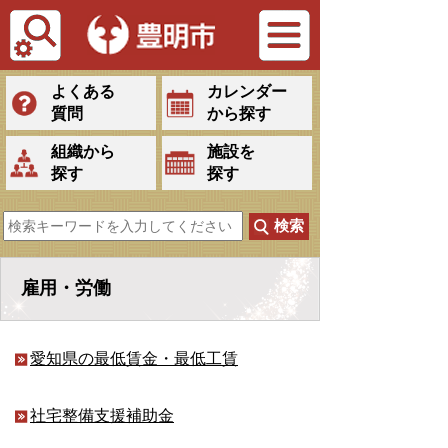
Tiếng Việt
よくある
カレンダー
質問
から探す
組織から
施設を
探す
探す
雇用・労働
愛知県の最低賃金・最低工賃
社宅整備支援補助金