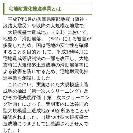
宅地耐震化推進事業とは
平成7年1月の兵庫県南部地震（阪神・
淡路大震災）や以降の大規模な地震で、
「大規模盛土造成地」（※1）において、
地盤の「滑動崩落」（※2）による被害が
多発したため、国は宅地の安全性を確保
することを目的と して、平成18年4月に
宅地造成等規制法の一部を改正し、大地
震時に大規模盛土造成地の滑動崩落等に
よる被害を防止するため、宅地耐震化推
進事業を創設しました。
これに伴い、実施された大規模盛土造
成地の抽出（第一次スクリーニング）及
びその優先度評価（ 第二次スクリーニン
グ計画）によって、豊明市内には谷埋め
型大規模盛土造成地が50か所あることが
確認されました。（腹つけ型大規模盛土
造成地につきましては確認されませんで
した。）