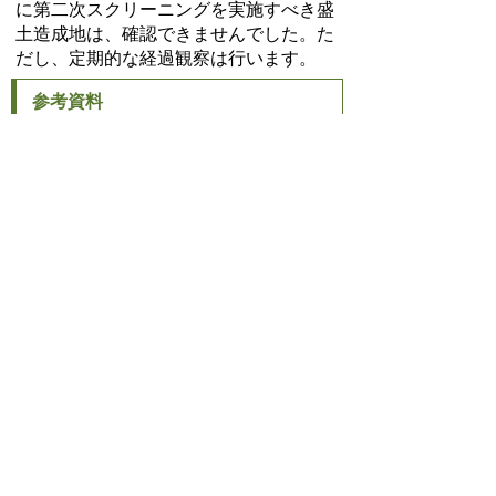
に第二次スクリーニングを実施すべき盛
土造成地は、確認できませんでした。た
だし、定期的な経過観察は行います。
参考資料
【本市の予測震度（愛知県防災会議が
示している「理論上最大モデルの震
度」）より】
豊明市建築物地震防災のてびき（4
ページ参照）
都市計画課
TEL:0562-92-1114
Email:
tokei@city.toyoake.lg.jp
ページ内でお気付きの点がありましたら
各課へお知らせください
このページの情報は役に立ちましたか？