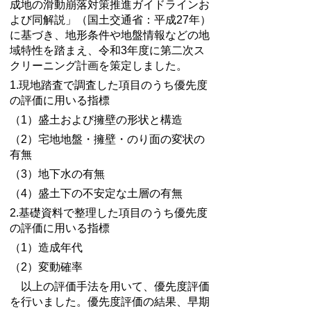
成地の滑動崩落対策推進ガイドラインお
よび同解説」（国土交通省：平成27年）
に基づき、地形条件や地盤情報などの地
域特性を踏まえ、令和3年度に第二次ス
クリーニング計画を策定しました。
1.現地踏査で調査した項目のうち優先度
の評価に用いる指標
（1）盛土および擁壁の形状と構造
（2）宅地地盤・擁壁・のり面の変状の
有無
（3）地下水の有無
（4）盛土下の不安定な土層の有無
2.基礎資料で整理した項目のうち優先度
の評価に用いる指標
（1）造成年代
（2）変動確率
以上の評価手法を用いて、優先度評価
を行いました。優先度評価の結果、早期