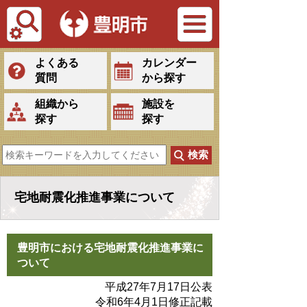
Tiếng Việt
よくある
カレンダー
質問
から探す
組織から
施設を
探す
探す
宅地耐震化推進事業について
豊明市における宅地耐震化推進事業に
ついて
平成27年7月17日公表
令和6年4月1日修正記載