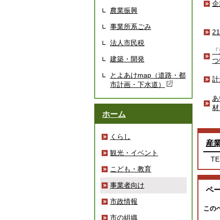
企
農業振興
事業所系ごみ
2
法人市民税
「
建築・開発
つ
とよあけmap（道路・都
計
市計画・下水道）
あ
材
ホーム
くらし
産
観光・イベント
TE
こども・教育
事業者向け
ペ
市政情報
この
市の組織