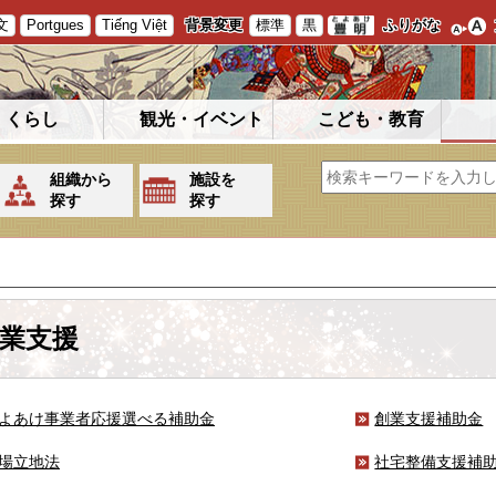
文
Portgues
Tiếng Việt
背景変更
標準
黒
ふりがな
くらし
観光・イベント
こども・教育
組織から
施設を
探す
探す
業支援
よあけ事業者応援選べる補助金
創業支援補助金
場立地法
社宅整備支援補