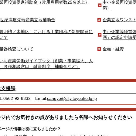
業再投資促進補助金（常用雇用者数25名以上）
中小企業再投資促
満）
1世紀高度先端産業立地補助金
企業立地ワンス
豊明柿ノ木地区」における工業団地の新規開発に
中小企業等経営
いて
画」の認定申請
量器検査について
金融・融資
いち産業労働ガイドブック（創業・事業拡大、人
、各種相談窓口、融資制度、補助金など）
業支援課
L:0562-92-8332
Email:
sangyo@city.toyoake.lg.jp
ージ内でお気付きの点がありましたら各課へお知らせください
ページの情報は役に立ちましたか？