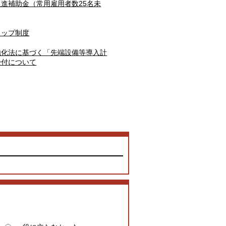
進補助金（常用雇用者数25名未
トップ制度
強化法に基づく「先端設備等導入計
受付について