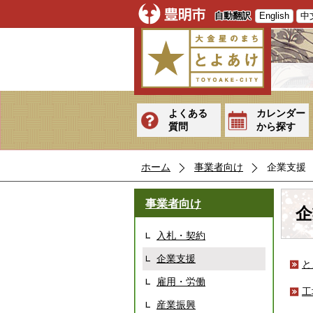
自動翻訳
English
中
よくある
カレンダー
質問
から探す
ホーム
事業者向け
企業支援
事業者向け
企
入札・契約
企業支援
と
雇用・労働
工
産業振興