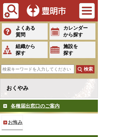
Tiếng Việt
よくある
カレンダー
質問
から探す
組織から
施設を
探す
探す
おくやみ
各種届出窓口のご案内
お悔み