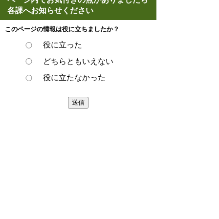
各課へお知らせください
このページの情報は役に立ちましたか？
役に立った
どちらともいえない
役に立たなかった
ページの先頭へ戻る
プライバシーポリシー
著作権とリンクについて
サイトの使い方
サイトの考え方
ウェブアクセシビリティ方針
各課連絡先
豊明市役所
〒470-1195 愛知県豊明市新田町子持松1番地1