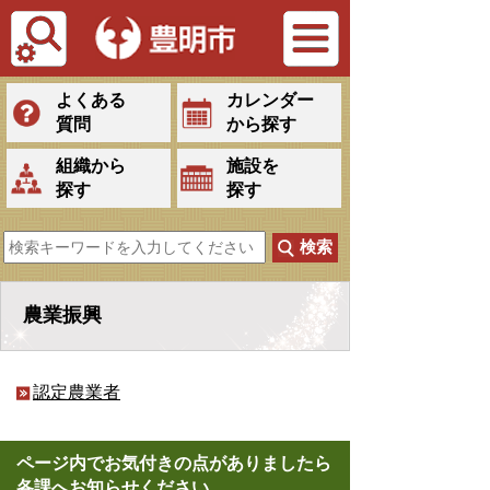
Tiếng Việt
よくある
カレンダー
質問
から探す
組織から
施設を
探す
探す
農業振興
認定農業者
ページ内でお気付きの点がありましたら
各課へお知らせください