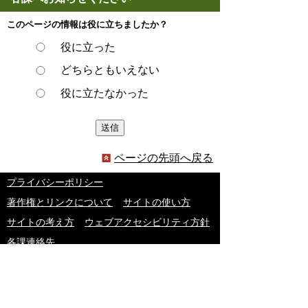
このページの情報は役に立ちましたか？
役に立った
どちらともいえない
役に立たなかった
ページの先頭へ戻る
プライバシーポリシー
著作権とリンクについて
サイトの使い方
サイトの考え方
ウェブアクセシビリティ方針
各課連絡先
豊明市役所
〒470-1195 愛知県豊明市新田町子持松1番地1
TEL
0562-92-1111
(代表) FAX 0562-92-1141