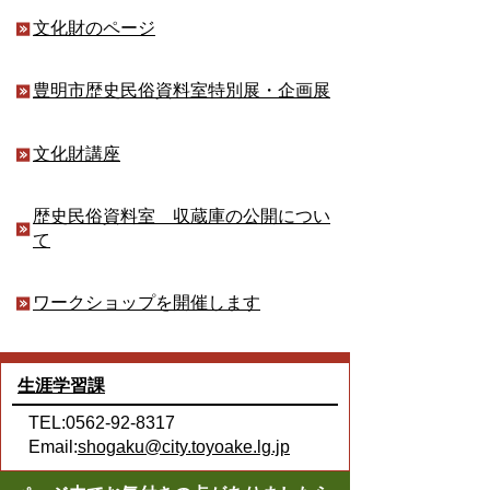
文化財のページ
豊明市歴史民俗資料室特別展・企画展
文化財講座
歴史民俗資料室 収蔵庫の公開につい
て
ワークショップを開催します
生涯学習課
TEL:0562-92-8317
Email:
shogaku@city.toyoake.lg.jp