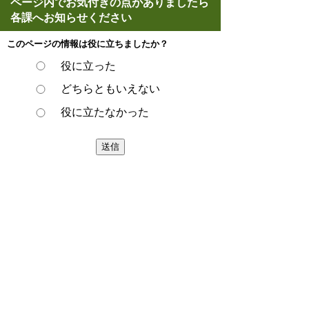
ページ内でお気付きの点がありましたら
各課へお知らせください
このページの情報は役に立ちましたか？
役に立った
どちらともいえない
役に立たなかった
ページの先頭へ戻る
プライバシーポリシー
著作権とリンクについて
サイトの使い方
サイトの考え方
ウェブアクセシビリティ方針
各課連絡先
豊明市役所
〒470-1195 愛知県豊明市新田町子持松1番地1