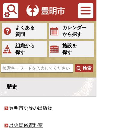
Tiếng Việt
よくある
カレンダー
質問
から探す
組織から
施設を
探す
探す
歴史
豊明市史等の出版物
歴史民俗資料室