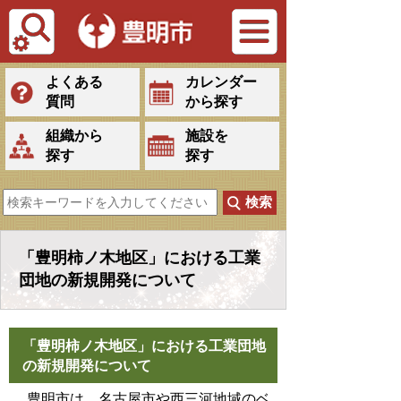
Tiếng Việt
よくある
カレンダー
質問
から探す
組織から
施設を
探す
探す
「豊明柿ノ木地区」における工業
団地の新規開発について
「豊明柿ノ木地区」における工業団地
の新規開発について
豊明市は、名古屋市や西三河地域のベ