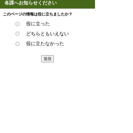
各課へお知らせください
このページの情報は役に立ちましたか？
役に立った
どちらともいえない
役に立たなかった
スマートフォンでご利用されている場合、
Microsoft Office用ファイルを閲覧できるアプ
リケーションが端末にインストールされてい
ないことがございます。その場合、Microsoft
Officeまたは無償のMicrosoft社製ビューアー
アプリケーションの入っているPC端末など
をご利用し閲覧をお願い致します。
ページの先頭へ戻る
プライバシーポリシー