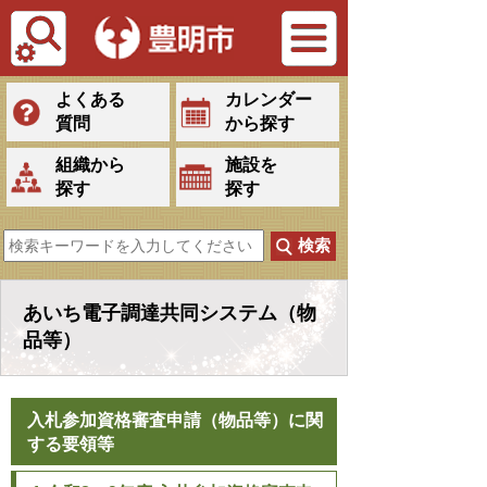
Tiếng Việt
よくある
カレンダー
質問
から探す
組織から
施設を
探す
探す
あいち電子調達共同システム（物
品等）
入札参加資格審査申請（物品等）に関
する要領等