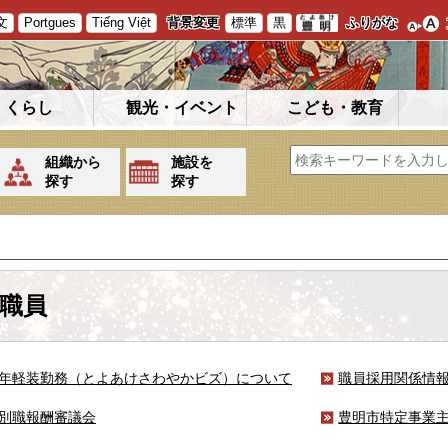
文
Portgues
Tiếng Việt
背景変更
標準
黒
ふりがな
くらし
観光・イベント
こども・教育
組織から
施設を
探す
探す
職員
年軽装勤務（とよあけさわやかビズ）について
職員採用関係情
別職報酬審議会
豊明市特定事業