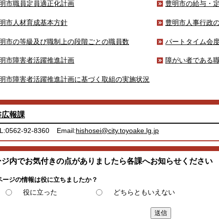
明市職員定員適正化計画
豊明市の給与・
明市人材育成基本方針
豊明市人事行政
明市の等級及び職制上の段階ごとの職員数
パートタイム会
明市障害者活躍推進計画
障がい者である
明市障害者活躍推進計画に基づく取組の実施状況
書広報課
L:0562-92-8360
Email:
hishosei@city.toyoake.lg.jp
ージ内でお気付きの点がありましたら各課へお知らせください
ページの情報は役に立ちましたか？
役に立った
どちらともいえない