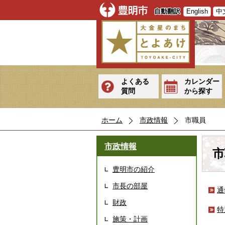
自動翻訳
English
中
よくある
カレンダー
質問
から探す
ホーム
市政情報
市職員
市政情報
市
豊明市の紹介
市長の部屋
通
財政
特
施策・計画