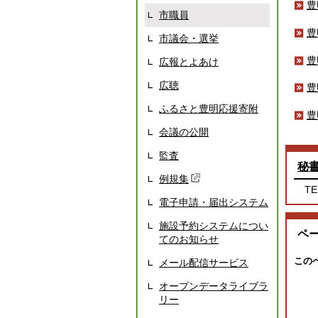
豊
市職員
豊
市議会・選挙
豊
広報とよあけ
広聴
豊
ふるさと豊明応援寄附
豊
会議の公開
監査
秘
例規集
TE
電子申請・届出システム
施設予約システムについ
ペ
てのお知らせ
この
メール配信サービス
オープンデータライブラ
リー