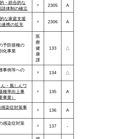
的・総合的な
〃
2305
A
相談体制の確立
的な家庭支援
〃
2306
A
の連携の拡充
医
療
の予防接種の
健
133
△
別化事業
康
課
難事例等への
〃
134
△
しん・風しんワ
接種率向上事
〃
135
A
要事業）
興感染症対策事
〃
136
A
の感染症対策
〃
137
-