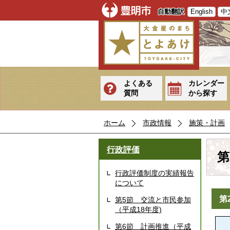
自動翻訳
English
中
よくある
カレンダー
質問
から探す
ホーム
市政情報
施策・計画
行政評価
第
行政評価制度の実績報告
について
第
第5節 交流と市民参加
（平成18年度)
第6節 計画推進（平成