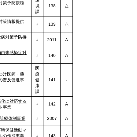
環
対策予防接種
境
138
△
課
対策情報提供
〃
139
△
犬病対策予防接
〃
2011
A
物由来感染症対
〃
140
A
医
つけ医師・薬
療
の普及促進事
健
141
-
康
課
際化に対応する
〃
142
A
ト事業
診療体制事業
〃
2307
A
害時保健活動マ
ルの作成事業
〃
143
A