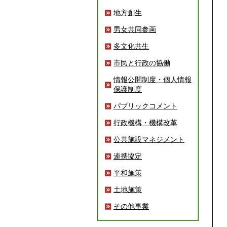
地方創生
男女共同参画
多文化共生
市民と行政の協働
情報公開制度・個人情報
保護制度
パブリックコメント
行政機構・機構改革
公共施設マネジメント
連携協定
平和施策
土地施策
その他事業