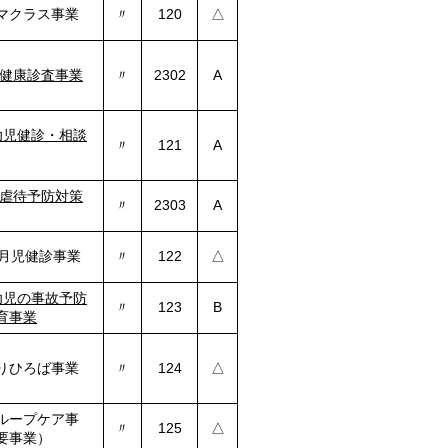
マクラス事業
〃
120
△
健康診査事業
〃
2302
A
幼児健診・相談
〃
121
A
虐待予防対策
〃
2303
A
か月児健診事業
〃
122
△
幼児の事故予防
〃
123
B
育事業
りひろば事業
〃
124
△
ループケア事
〃
125
△
要事業）