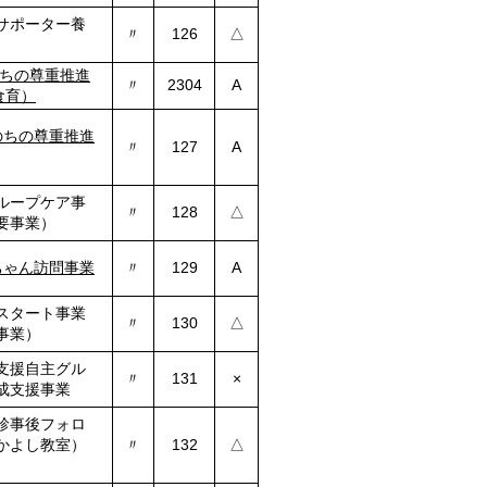
サポーター養
〃
126
△
ちの尊重推進
〃
2304
A
食育）
のちの尊重推進
〃
127
A
ループケア事
〃
128
△
要事業）
ちゃん訪問事業
〃
129
A
スタート事業
〃
130
△
事業）
支援自主グル
〃
131
×
成支援事業
診事後フォロ
かよし教室）
〃
132
△