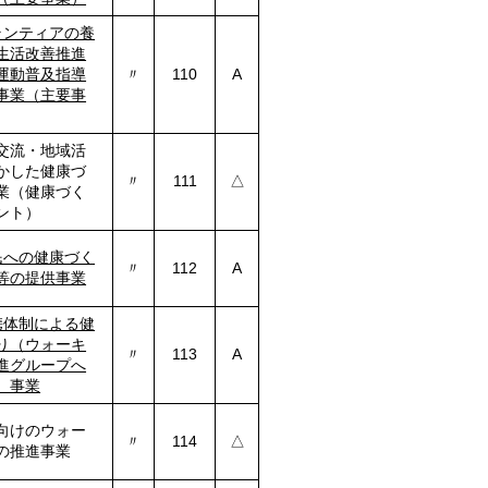
ランティアの養
生活改善推進
運動普及指導
〃
110
A
事業（主要事
交流・地域活
かした健康づ
〃
111
△
業（健康づく
ント）
民への健康づく
〃
112
A
等の提供事業
携体制による健
り（ウォーキ
〃
113
A
進グループへ
）事業
向けのウォー
〃
114
△
の推進事業