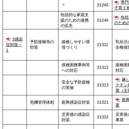
専門
〃
21245
子育て
包括的な家庭支
包括
援のための連携
21246
のため
の拡充
3感染
予防接種等の
接種しやすい環
乳幼児
症対策－
21311
対策
境づくり
全種個
1
接種困難事例等
接種困
21312
への対応
対応
麻
安全な予防接種
21313
クチン
の実施
業（主
新
危機管理体制
新興感染症対策
21321
業
災害後の感染症
災害後
21322
対策
事業