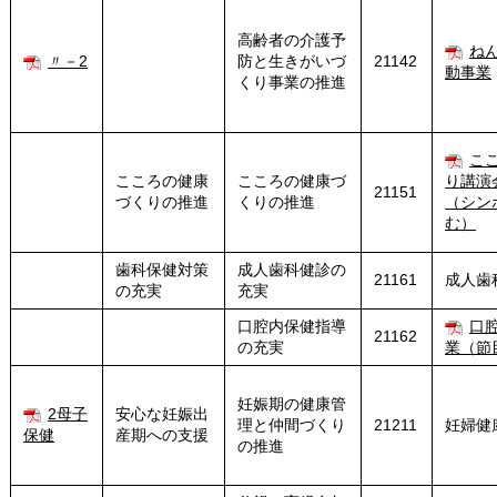
高齢者の介護予
ね
〃－2
防と生きがいづ
21142
動事業
くり事業の推進
こ
こころの健康
こころの健康づ
り講演
21151
づくりの推進
くりの推進
（シン
む）
歯科保健対策
成人歯科健診の
21161
成人歯
の充実
充実
口腔内保健指導
口
21162
の充実
業（節
妊娠期の健康管
2母子
安心な妊娠出
理と仲間づくり
21211
妊婦健
保健
産期への支援
の推進