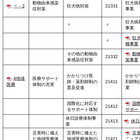
動物由来感染
狂犬病
〃－2
狂犬病対策
21331
症対策
事業
狂犬病
〃
〃
事業
狂
〃
種事業
その他の動物由
動
21332
来感染症対策
策事業
かかりつけ医
かかり
4地域
医療サポート
師・薬剤師制の
21411
剤師制
医療
体制の充実
普及促進
業
国際化に対応す
国
21412
るサポート体制
サポー
休日診療体制事
21413
休日
業
災害時に備え
災害時に備えた
災
た地域医療体
地域医療体制の
21421
ニュア