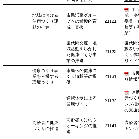
ボ
地域における
市民活動グルー
成（食
健康づくり運
プへの積極的育
21121
委員・
動の推進
成・支援
員等）
業）
世代間交流・地
世代間
域活動をいかし
動をい
21122
た健康づくり事
くり事
業の推進
りイベ
健康づくり事
市民への健康づ
市
業を支援する
くり情報等の提
21131
り情報
環境づくり
供
連
連携体制による
康づく
21132
健康づくり
ング推
の支援
高齢者向けのウ
高齢者の健康
高齢者
オーキングの推
21141
づくりの推進
キング
進