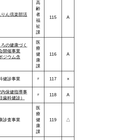
高
齢
んりん倶楽部活
者
115
A
福
祉
課
医
ころの健康づく
療
会開催事業
健
116
A
ポジウム含
康
課
科健診事業
〃
117
×
腔内保健指導事
〃
118
A
目歯科健診）
医
療
康診査事業
健
119
△
康
課