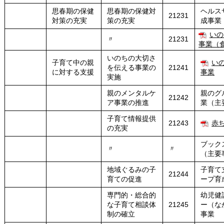
思春期の保健
思春期の保健対
ヘルス
21231
対策の充実
策の充実
成事業
いの
〃
21231
事業（
いのちの大切さ
子育て中の親
い
を伝える事業の
21241
に対する支援
事業
実施
親のメンタルケ
親のグ
21242
ア事業の推進
業（主
子育て情報提供
21243
赤
の充実
ブック
〃
〃
（主要
地域ぐるみの子
子育て
21244
育ての促進
ープ育
専門的・総合的
幼児健
な子育て相談体
21245
ー（な
制の確立
事業