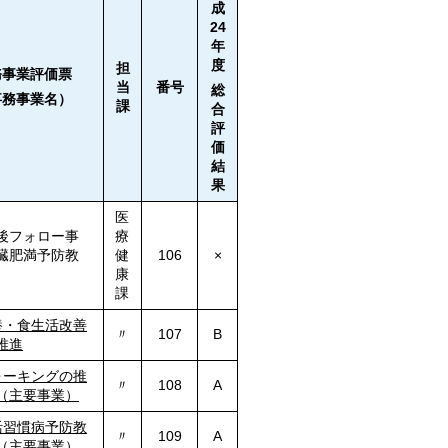
成
24
年
度
担
務事業評価票
当
番号
総
事務事業名）
課
合
評
価
結
果
医
後フォロー事
療
臓肥満予防教
健
106
×
康
課
養・食生活改善
〃
107
B
推進
ォーキングの推
〃
108
A
（主要事業）
活習慣病予防教
〃
109
A
（主要事業）