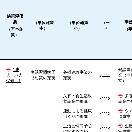
施策評価
票
事
（単位施策
（単位施策
コー
中）
小）
ド
（基本施
（
策）
1成
健診事
生活習慣病予
各種健診事業の
人・老人
21111
業（内
防対策の充実
充実
保健－1
室）
栄養・食生活改
栄
21112
善事業の推進
事業の
運動による健康
ウ
21113
づくりの推進
進事業
生活習慣病予防
生
21114
に関する啓発
室事業