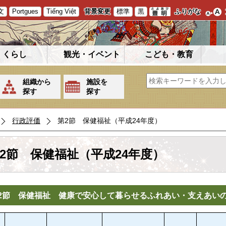
文
Portgues
Tiếng Việt
背景変更
標準
黒
ふりがな
くらし
観光・イベント
こども・教育
組織から
施設を
探す
探す
行政評価
第2節 保健福祉（平成24年度）
2節 保健福祉（平成24年度）
2節 保健福祉 健康で安心して暮らせるふれあい・支えあい