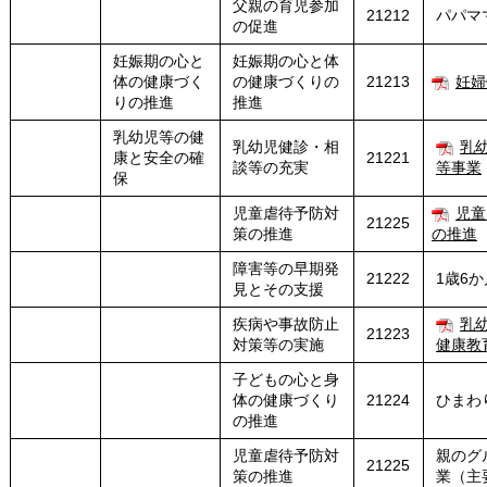
父親の育児参加
21212
パパマ
の促進
妊娠期の心と
妊娠期の心と体
体の健康づく
の健康づくりの
21213
妊婦
りの推進
推進
乳幼児等の健
乳幼児健診・相
乳
康と安全の確
21221
談等の充実
等事業
保
児童虐待予防対
児童
21225
策の推進
の推進
障害等の早期発
21222
1歳6
見とその支援
疾病や事故防止
乳
21223
対策等の実施
健康教
子どもの心と身
体の健康づくり
21224
ひまわ
の推進
児童虐待予防対
親のグ
21225
策の推進
業（主