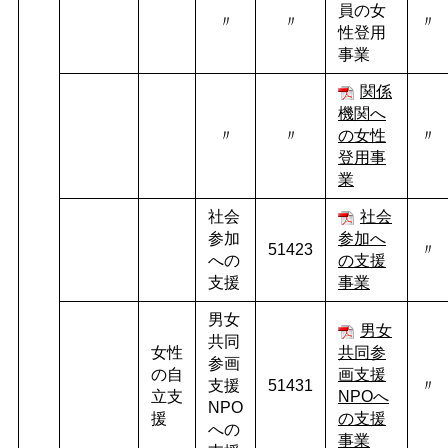
員の女
〃
〃
〃
性登用
事業
関係
機関へ
〃
〃
の女性
〃
登用事
業
社会
社会
参加
参加へ
51423
〃
への
の支援
支援
事業
男女
男女
共同
女性
共同参
参画
の自
画支援
支援
51431
〃
立支
NPO
へ
NPO
援
の支援
への
事業