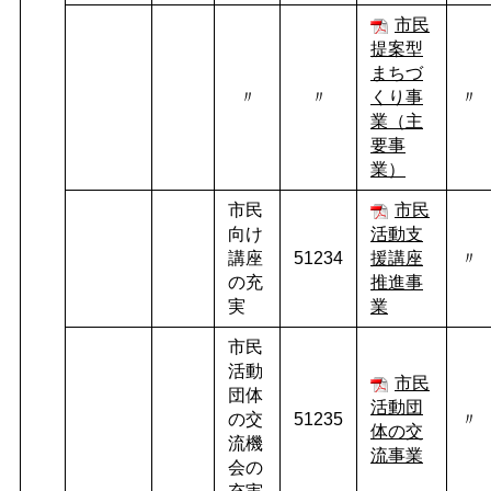
市民
提案型
まちづ
〃
〃
くり事
〃
業（主
要事
業）
市民
市民
向け
活動支
講座
51234
援講座
〃
の充
推進事
実
業
市民
活動
市民
団体
活動団
の交
51235
〃
体の交
流機
流事業
会の