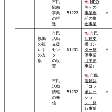
市民
NPO
協働
等への
事業
51223
事業委
〃
の推
託の推
進
進事業
市民
市民
協働
活動
活動支
の担
支援
援セン
い手
セン
51231
ター整
〃
の支
ター
備事業
援
の設
（主要
置
事業）
市民
市民
活動誌
活動
「コラ
情報
51232
ボレー
〃
の発
ショ
信
ン」発
行事業