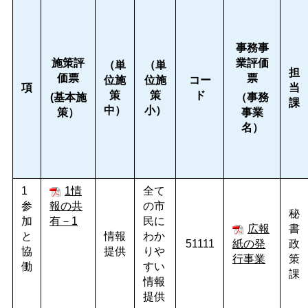
事務事
施策評
業評価
（単
（単
担
価票
票
位施
位施
コー
項
当
策
策
ド
(
基本施
（事務
課
中）
小）
策）
事業
名）
1
1情
全て
参
報の共
の市
秘
加
有－1
民に
広報
書
と
情報
わか
51111
紙の発
政
協
提供
りや
行事業
策
働
すい
課
情報
提供