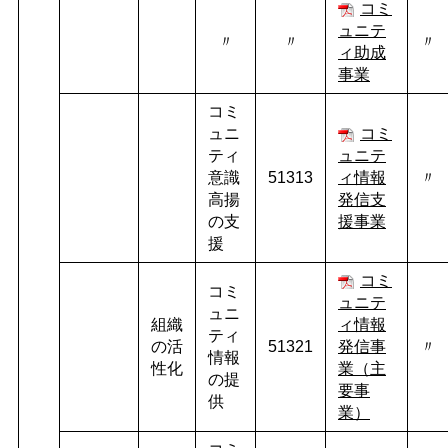
コミ
ュニテ
〃
〃
〃
ィ助成
事業
コミ
ュニ
コミ
ティ
ュニテ
意識
51313
ィ情報
〃
高揚
発信支
の支
援事業
援
コミ
コミ
ュニテ
ュニ
組織
ィ情報
ティ
の活
51321
発信事
〃
情報
性化
業（主
の提
要事
供
業）