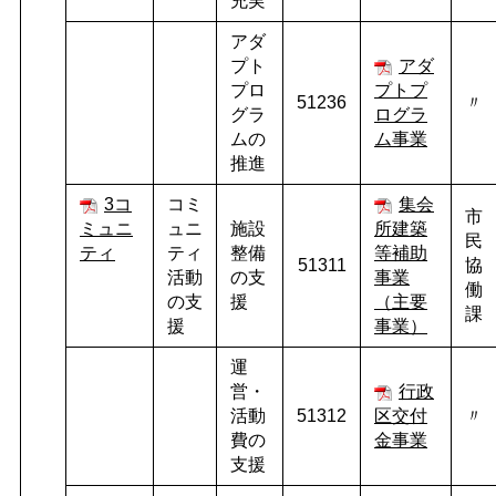
充実
アダ
プト
アダ
プロ
プトプ
51236
〃
グラ
ログラ
ムの
ム事業
推進
3コ
コミ
集会
市
ミュニ
ュニ
施設
所建築
民
ティ
ティ
整備
等補助
51311
協
活動
の支
事業
働
の支
援
（主要
課
援
事業）
運
営・
行政
活動
51312
区交付
〃
費の
金事業
支援