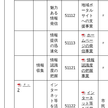
地域ポ
魅力
ータル
ある
51112
サイト
〃
情報
への支
発信
援事業
情報
ホー
提供
ムペー
51113
〃
の迅
ジの発
速化
信事業
情報
情報
情報
認識
認識度
51121
〃
収集
度の
の把握
把握
事業
〃－
イン
2
ター
イン
ネッ
ターネ
ト等
市
ット等
を活
51122
民