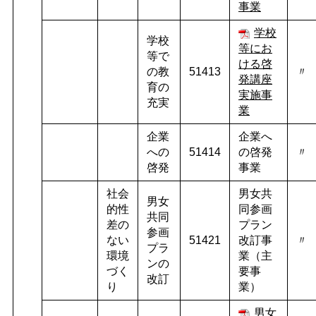
事業
学校
学校
等にお
等で
ける啓
の教
51413
〃
発講座
育の
実施事
充実
業
企業
企業へ
への
51414
の啓発
〃
啓発
事業
社会
男女共
男女
的性
同参画
共同
差の
プラン
参画
ない
51421
改訂事
〃
プラ
環境
業（主
ンの
づく
要事
改訂
り
業）
男女