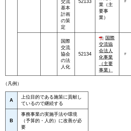
交流
52133
〃
業（主
基本
要事
計画
業）
の策
定
国際
国際
交流協
交流
会法人
協会
52134
〃
化事業
の法
（主要
人化
事業）
（凡例）
上位目的である施策に貢献し
A
ているので継続する
事務事業の実施手法や環境
B
（予算的・人的）に改善が必
要