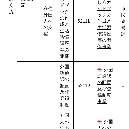
し方ガ
交
流
ドブ
在住
イドブ
市
流
ック
外国
ックの
民
の作
人へ
52111
作成と
協
成と
の支
生活習
働
生活
援
慣講座
課
習慣
等の開
講座
催事業
等の
開催
外国
外国
語通
語通訳
訳の
の配置
配置
52112
〃
及び登
及び
録制度
登録
事業
制度
外国
人へ
外国
の出
人への