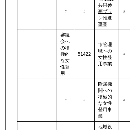
共同参
〃
〃
画プラ
〃
ン推進
事業
審議
会へ
市管理
の積
職への
極的
51422
〃
女性登
な女
用事業
性登
用
附属機
関への
積極的
〃
〃
〃
な女性
登用事
業
地域役