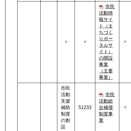
市民
活動情
報サイ
ト（ま
ちづく
りポー
〃
〃
〃
タルサ
イト）
の開設
事業
（主要
事業）
市民
活動
市民
支援
活動総
補助
51233
合補償
〃
制度
制度事
の創
業
設