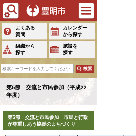
Tiếng Việt
よくある
カレンダー
質問
から探す
組織から
施設を
探す
探す
第5節 交流と市民参加（平成22
年度）
第5節 交流と市民参加 市民と行政
が尊重しあう協働のまちづくり