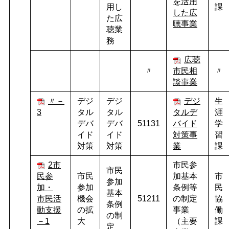
を活用
用し
課
した広
た広
聴事業
聴業
務
広聴
〃
市民相
〃
談事業
〃－
デジ
デジ
デジ
生
3
タル
タル
タルデ
涯
デバ
デバ
51131
バイド
学
イド
イド
対策事
習
対策
対策
業
課
2市
市民参
市民
民参
市民
加基本
市
参加
加・
参加
条例等
民
基本
市民活
機会
51211
の制定
協
条例
動支援
の拡
事業
働
の制
－1
大
（主要
課
定