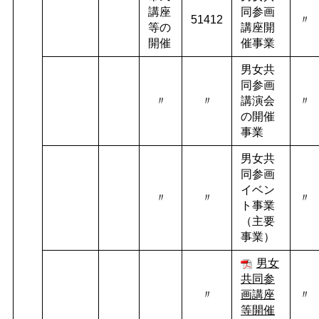
講座
同参画
51412
〃
等の
講座開
開催
催事業
男女共
同参画
〃
〃
講演会
〃
の開催
事業
男女共
同参画
イベン
〃
〃
〃
ト事業
（主要
事業）
男女
共同参
〃
画
講座
〃
等
開催