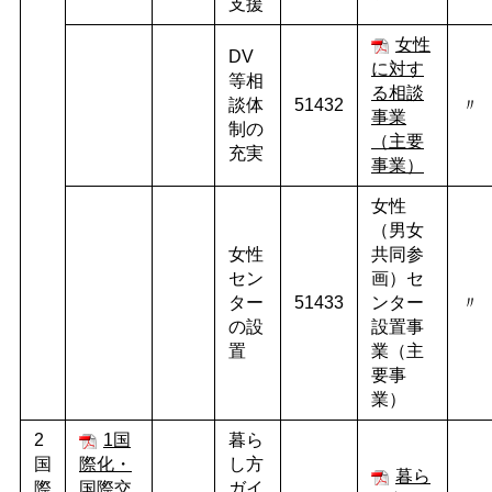
支援
女性
DV
に対す
等相
る相談
談体
51432
〃
事業
制の
（主要
充実
事業）
女性
（男女
女性
共同参
セン
画）セ
ター
51433
ンター
〃
の設
設置事
置
業（主
要事
業）
2
1国
暮ら
国
際化・
し方
暮ら
際
国際交
ガイ