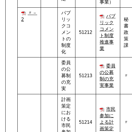
事業）
〃－
パブ
パブ
2
リッ
秘
リック
クコ
書
コメン
メン
51212
政
ト制度
トの
策
推進事
制度
課
業
化
委員
委員
の公
の公募
募制
51213
〃
制の充
の充
実事業
実
計画
策定
市民
にお
参加に
ける
51214
よる計
〃
市民
画策定
参加