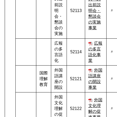
前説
出前説
明
52113
明会・
〃
会・
懇談会
懇談
の実施
会の
事業
実施
広報
広報
の多
の多言
52114
〃
言語
語化事
化
業
外国
外国
国際
語講
語講座
理解
52121
〃
座の
の開設
教育
開設
事業
外国
外国
文化
文化理
理解
52122
〃
解の促
の促