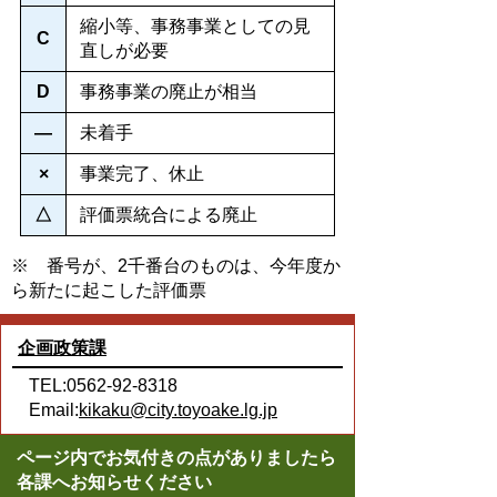
縮小等、事務事業としての見
C
直しが必要
D
事務事業の廃止が相当
―
未着手
×
事業完了、休止
△
評価票統合による廃止
※ 番号が、2千番台のものは、今年度か
ら新たに起こした評価票
企画政策課
TEL:0562-92-8318
Email:
kikaku@city.toyoake.lg.jp
ページ内でお気付きの点がありましたら
各課へお知らせください