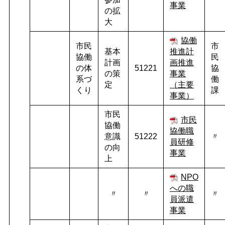
事業
の拡
大
協働
市民
市
基本
推進計
協働
民
計画
画推進
の体
51221
協
の策
事業
系づ
働
定
（主要
くり
課
事業）
市民
市民
協働
協働職
意識
51222
〃
員研修
の向
事業
上
NPO
への職
〃
〃
〃
員派遣
事業