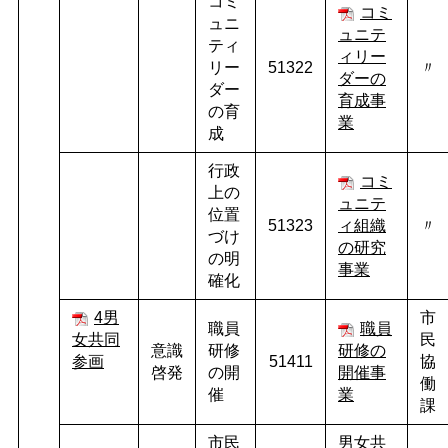
コミ
コミ
ュニ
ュニテ
ティ
ィリー
リー
51322
〃
ダーの
ダー
育成事
の育
業
成
行政
コミ
上の
ュニテ
位置
51323
ィ組織
〃
づけ
の研究
の明
事業
確化
4男
市
職員
職員
女共同
民
意識
研修
研修の
参画
51411
協
啓発
の開
開催事
働
催
業
課
市民
男女共