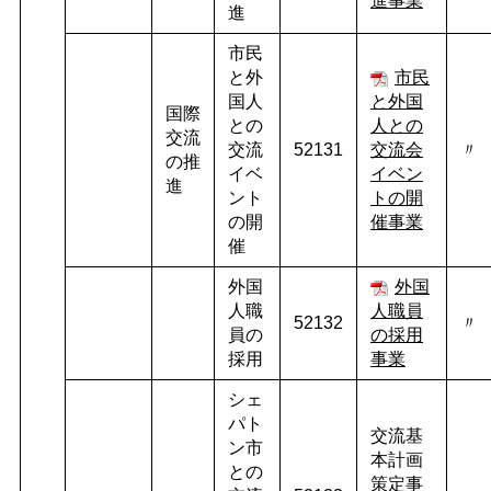
進事業
進
市民
と外
市民
国人
と外国
国際
との
人との
交流
交流
52131
交流
会
〃
の推
イベ
イベン
進
ント
トの開
の開
催事業
催
外国
外国
人職
人職員
52132
〃
員の
の採用
採用
事業
シェ
パト
交流基
ン市
本計画
との
策定事