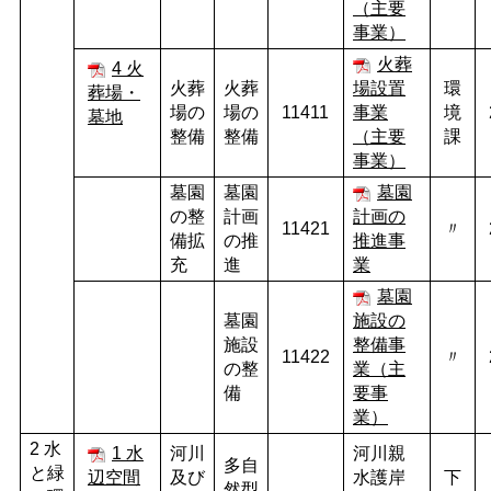
（主要
事業）
火葬
4 火
火葬
火葬
場設置
環
葬場・
場の
場の
11411
事業
境
墓地
整備
整備
（主要
課
事業）
墓園
墓園
墓園
の整
計画
計画の
11421
〃
備拡
の推
推進事
充
進
業
墓園
墓園
施設の
施設
整備事
11422
〃
の整
業（主
備
要事
業）
2 水
1 水
河川
河川親
多自
と緑
辺空間
及び
水護岸
下
然型