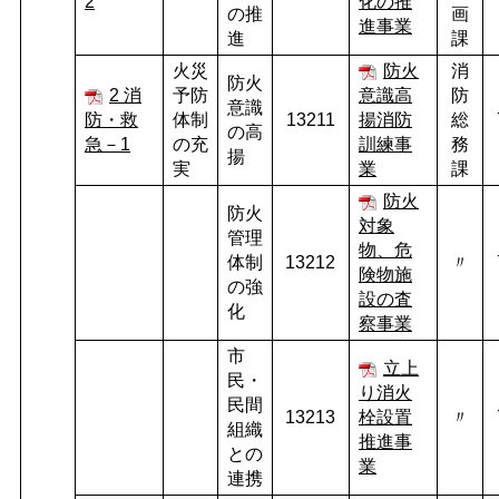
2
化の推
の推
画
進事業
進
課
火災
防火
消
防火
2 消
予防
意識高
防
意識
防・救
体制
13211
揚消防
総
の高
急－1
の充
訓練事
務
揚
実
業
課
防火
防火
対象
管理
物、危
体制
13212
〃
険物施
の強
設の査
化
察事業
市
立上
民・
り消火
民間
13213
栓設置
〃
組織
推進事
との
業
連携