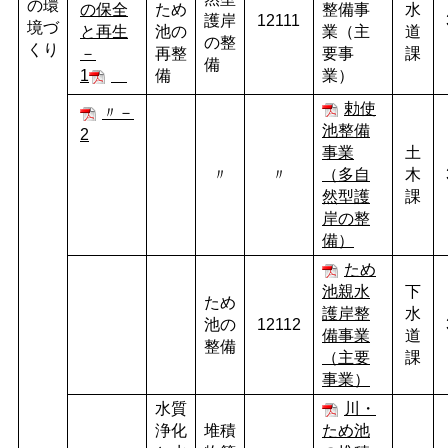
の環
の保全
ため
整備事
水
護岸
12111
境づ
と再生
池の
業（主
道
の整
くり
－
再整
要事
課
備
1
備
業）
勅使
〃－
池整備
2
事業
土
〃
〃
（多自
木
然型護
課
岸の整
備）
ため
池親水
下
ため
護岸整
水
池の
12112
備事業
道
整備
（主要
課
事業）
水質
川・
浄化
堆積
ため池