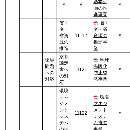
基本計
〃
〃
〃
画の推
進事業
省エ
省エ
ネ・
ネ・省
省資
11112
資源の
〃
源の
推進事
推進
業
京都
環境
地球
議定
問題
温暖化
書へ
11121
〃
への
防止啓
の対
対応
発事業
応
環境
マネ
環境
ジメ
マネジ
ント
メント
11122
〃
シス
システ
テム
ム推進
の推
事業