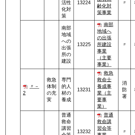
活性
13224
〃
齢化対
化対
策事業
策
南部
南部
地域へ
地域
の出張
への
13225
所建設
〃
出張
事業
所の
（主要
建設
事業）
救急
救急
専門
救命士
消
〃－
体制
的人
養成事
13231
防
2
の充
材の
業（主
署
実
養成
要事
業）
普通
普通
救命
救命講
講習
習会等
13232
〃
会等
事業