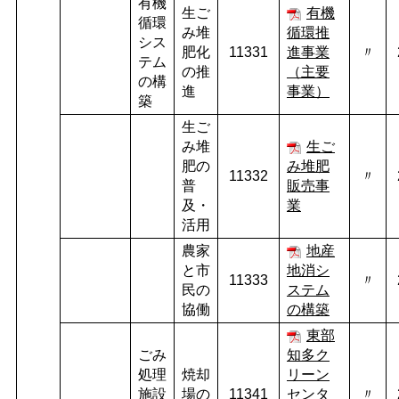
有機
生ご
有機
循環
み堆
循環推
シス
肥化
11331
進事業
〃
テム
の推
（主要
の構
進
事業）
築
生ご
み堆
生ご
肥の
み堆肥
11332
〃
普
販売事
及・
業
活用
農家
地産
と市
地消シ
11333
〃
民の
ステム
協働
の構築
東部
ごみ
知多ク
処理
焼却
リーン
施設
場の
11341
センタ
〃