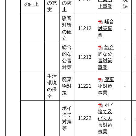
の充
の防
の向上
止事業
課
実
止
騒音
騒音
対策
11212
対策事
〃
の確
業
立
総合
総合
的な
的な公
11213
〃
公害
害対策
対策
事業
生活
廃棄
廃棄
環境
物対
11221
物対策
〃
の保
策
事業
全
ポイ
ポイ
捨て及
捨て
11222
びふん
〃
対策
害対策
等
事業