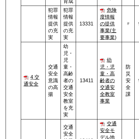
育成
犯罪
犯罪
危険
情報
情報
度情報
提供
提供
13331
の提供
〃
の充
の充
事業(主
実
実
要事業)
幼
児・
児
幼
交通
童・
児・児
防
安全
高齢
童・高
災
4 交
意識
者の
13411
齢者の
安
通安全
の高
交通
交通安
全
揚
安全
全教室
課
教室
事業
を充
実
交通
交通
安全モ
安全
デル地