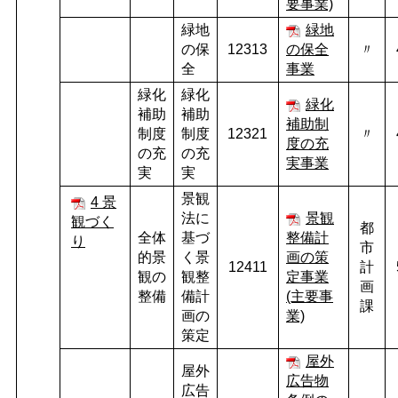
要事業)
緑地
緑地
の保
12313
の保全
〃
全
事業
緑化
緑化
緑化
補助
補助
補助制
制度
制度
12321
〃
度の充
の充
の充
実事業
実
実
景観
4 景
法に
景観
観づく
都
全体
基づ
整備計
り
市
的景
く景
画の策
12411
計
観の
観整
定事業
画
整備
備計
(主要事
課
画の
業)
策定
屋外
屋外
広告物
広告