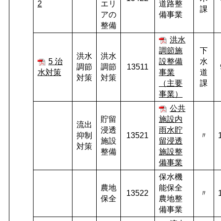
2
エリ
道路整
課
アの
備事業
整備
洪水
調節施
下
洪水
洪水
5 治
設整備
水
調節
調節
13511
水対策
事業
道
対策
対策
（主要
課
事業）
公共
貯留
施設内
流出
浸透
雨水貯
抑制
13521
〃
施設
留浸透
対策
整備
施設整
備事業
保水機
農地
能保全
13522
〃
保全
農地整
備事業