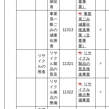
揚促
要事
進
業）
事業
事業
系一
系ごみ
般ご
減量化
みの
11313
推進事
〃
減量
業（主
化推
要事
進
業）
リサ
リサ
リサ
イク
イクル
イク
ル製
11321
製品の
〃
ルの
品の
普及推
推進
普及
進事業
リサ
リサ
イク
イクル
ル拠
11322
〃
拠点整
点の
備事業
整備