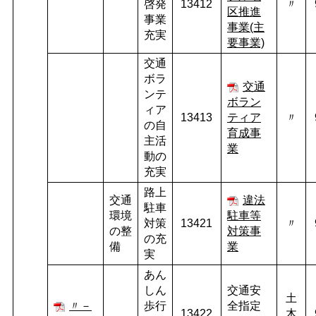
啓発
13412
〃
区推進
事業
事業(主
充実
要事業)
交通
ボラ
交通
ンテ
ボラン
ィア
13413
ティア
〃
の自
育成事
主活
業
動の
充実
路上
交通
違法
駐車
環境
駐車等
対策
13421
〃
の整
対策事
の充
備
業
実
あん
しん
交通安
土
〃－
歩行
全指定
13422
木