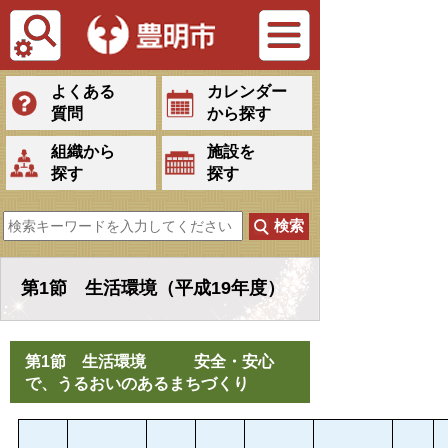
Tiếng Việt
よくある
カレンダー
質問
から探す
組織から
施設を
探す
探す
第1節 生活環境（平成19年度）
第1節 生活環境 安全・安心
で、うるおいのあるまちづくり