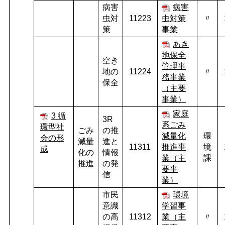
病害
病害
虫対
11223
虫対策
〃
策
事業
あき
地保全
空き
管理事
地の
11224
〃
務事業
保全
（主要
事業）
家庭
3 循
3R
系ごみ
環型社
ごみ
の推
減量化
環
会の形
減量
進と
11311
推進事
境
成
化の
情報
業（主
課
推進
の発
要事
信
業）
市民
環境
意識
学習事
の高
11312
業（主
〃