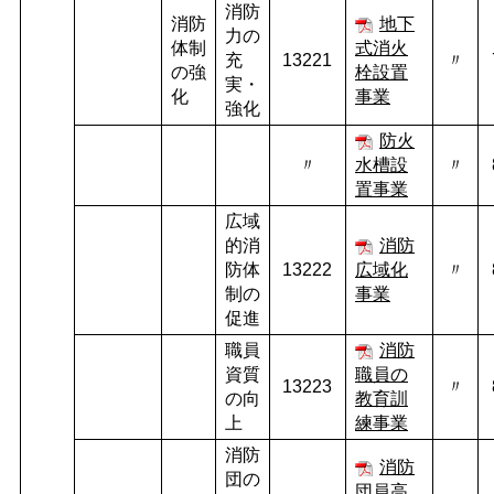
消防
消防
地下
力の
体制
式消火
充
13221
〃
の強
栓設置
実・
化
事業
強化
防火
〃
水槽設
〃
置事業
広域
的消
消防
防体
13222
広域化
〃
制の
事業
促進
職員
消防
資質
職員の
13223
〃
の向
教育訓
上
練事業
消防
消防
団の
団員高