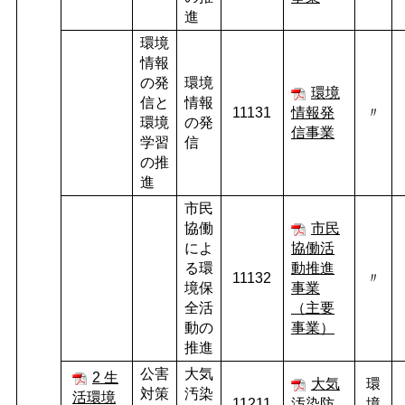
進
環境
情報
の発
環境
環境
信と
情報
11131
情報発
〃
環境
の発
信事業
学習
信
の推
進
市民
協働
市民
によ
協働活
る環
動推進
11132
〃
境保
事業
全活
（主要
動の
事業）
推進
公害
大気
2 生
大気
環
対策
汚染
活環境
11211
汚染防
境