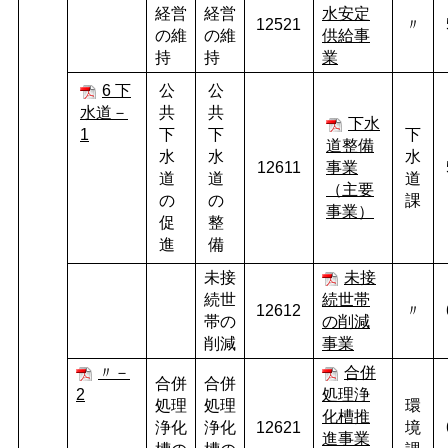
経営
経営
水安定
12521
〃
の維
の維
供給事
持
持
業
6 下
公
公
水道－
共
共
下水
1
下
下
下
道整備
水
水
水
12611
事業
道
道
道
（主要
の
の
課
事業）
促
整
進
備
未接
未接
続世
続世帯
12612
〃
帯の
の削減
削減
事業
〃－
合併
合併
合併
2
処理浄
処理
処理
環
化槽推
浄化
浄化
12621
境
進事業