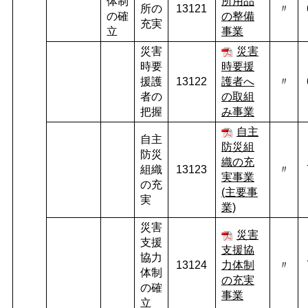
体制
所用品
所の
13121
〃
の確
の整備
充実
立
事業
災害
災害
時要
時要援
援護
13122
護者へ
〃
者の
の取組
把握
み事業
自主
自主
防災組
防災
織の充
組織
13123
〃
実事業
の充
(主要事
実
業)
災害
災害
支援
支援協
協力
13124
力体制
〃
体制
の充実
の確
事業
立