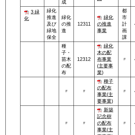
成
緑化
都
3 緑
推進
緑化
緑化
市
化
及び
の推
12311
の推進
計
緑地
進
事業
画
保全
課
種
緑化
子・
木の配
苗木
12312
布事業
〃
の配
(主要事
布
業)
種子
の配布
〃
〃
〃
事業(主
要事業)
新築
記念樹
〃
〃
の配布
〃
事業(主