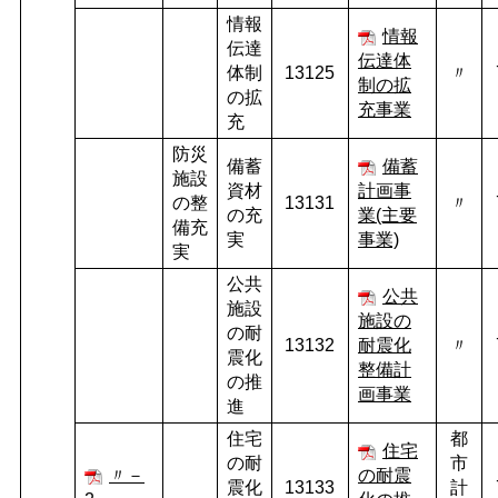
情報
情報
伝達
伝達体
体制
13125
〃
制の拡
の拡
充事業
充
防災
備蓄
備蓄
施設
資材
計画事
の整
13131
〃
の充
業(主要
備充
実
事業)
実
公共
公共
施設
施設の
の耐
13132
耐震化
〃
震化
整備計
の推
画事業
進
住宅
都
住宅
の耐
市
〃－
の耐震
震化
13133
計