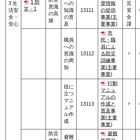
1 防
3 生
への
度情報
災
意識
災－1
活安
知識
13111
の提供
安
の高
全・
の普
事業(主
全
揚
安心
及
要事業)
課
市
職員
民・職
への
員によ
意識
13112
る防災
〃
の周
訓練事
知
業(主要
事業)
行動
役に
マニュ
立つ
アルの
マニ
13113
作成と
〃
ュア
普及事
ル作
業(主要
成
事業)
防災
避難
避難