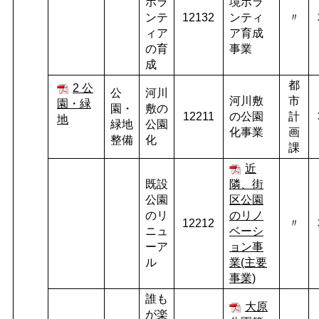
ボラ
境ボラ
ンテ
12132
ンティ
〃
ィア
ア育成
の育
事業
成
都
2 公
公
河川
河川敷
市
園・緑
園・
敷の
12211
の公園
計
地
緑地
公園
化事業
画
整備
化
課
近
既設
隣、街
公園
区公園
のリ
のリノ
12212
〃
ニュ
ベーシ
ーア
ョン事
ル
業(主要
事業)
誰も
大原
が楽