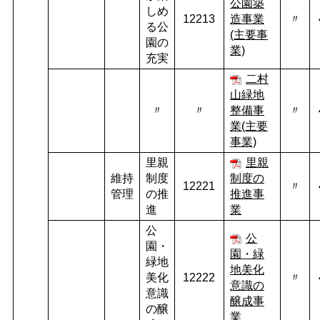
公園築
しめ
12213
造事業
〃
る公
(主要事
園の
業)
充実
二村
山緑地
〃
〃
整備事
〃
業(主要
事業)
里親
里親
維持
制度
制度の
12221
〃
管理
の推
推進事
進
業
公
公
園・
園・緑
緑地
地美化
美化
12222
〃
意識の
意識
醸成事
の醸
業