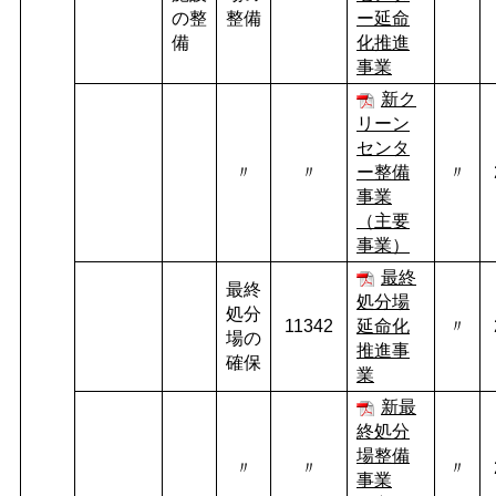
の整
整備
ー延命
備
化推進
事業
新ク
リーン
センタ
〃
〃
ー整備
〃
事業
（主要
事業）
最終
最終
処分場
処分
11342
延命化
〃
場の
推進事
確保
業
新最
終処分
場整備
〃
〃
〃
事業