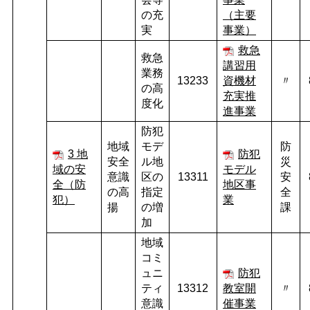
の充
（主要
実
事業）
救急
救急
講習用
業務
13233
資機材
〃
の高
充実推
度化
進事業
防犯
地域
モデ
防
3 地
防犯
安全
ル地
災
域の安
モデル
意識
区の
13311
安
全（防
地区事
の高
指定
全
犯）
業
揚
の増
課
加
地域
コミ
ュニ
防犯
ティ
13312
教室開
〃
意識
催事業