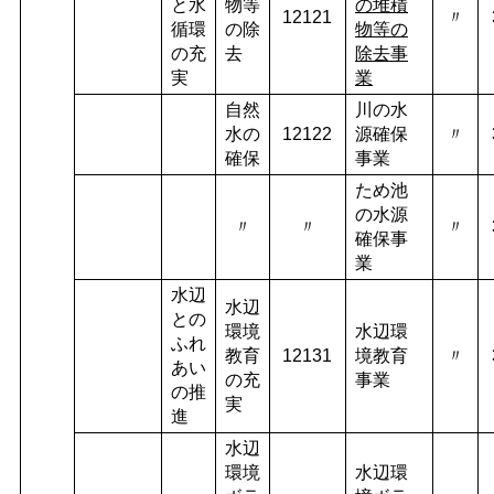
と水
物等
の堆積
12121
〃
循環
の除
物等の
の充
去
除去事
実
業
自然
川の水
水の
12122
源確保
〃
確保
事業
ため池
の水源
〃
〃
〃
確保事
業
水辺
水辺
との
環境
水辺環
ふれ
教育
12131
境教育
〃
あい
の充
事業
の推
実
進
水辺
環境
水辺環