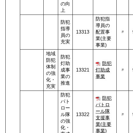
の向
上
防犯指
防犯
導員の
指導
13313
配置事
〃
員の
業(主要
充実
事業)
地域
防犯
防犯
灯助
防犯
体制
成事
13321
灯助成
〃
の強
業の
事業
化・
推進
充実
防犯
防犯
パト
パトロ
ロー
ール隊
ル隊
13322
〃
支援事
の強
業(主要
化・
事業)