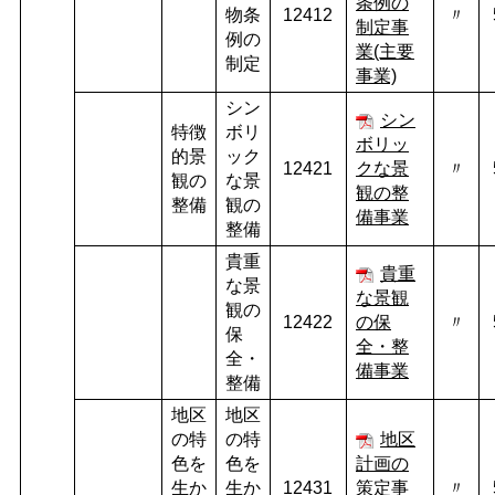
条例の
物条
12412
〃
制定事
例の
業(主要
制定
事業)
シン
シン
特徴
ボリ
ボリッ
的景
ック
12421
クな景
〃
観の
な景
観の整
整備
観の
備事業
整備
貴重
貴重
な景
な景観
観の
12422
の保
〃
保
全・整
全・
備事業
整備
地区
地区
の特
の特
地区
色を
色を
計画の
生か
生か
12431
策定事
〃