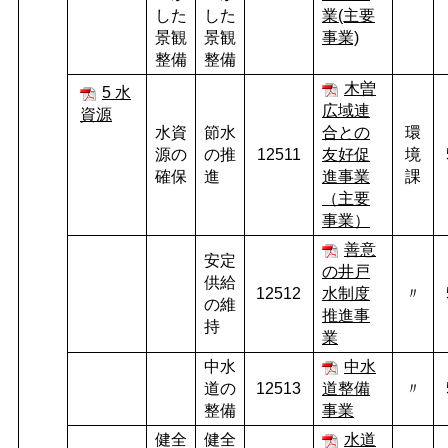
した
した
業(主要
景観
景観
事業)
整備
整備
木曽
5 水
広域連
資源
水資
節水
合との
環
源の
の推
12511
友好促
境
確保
進
進事業
課
（主要
事業）
善意
安定
の井戸
供給
12512
水制度
〃
の維
推進事
持
業
中水
中水
道の
12513
道整備
〃
整備
事業
健全
健全
水道