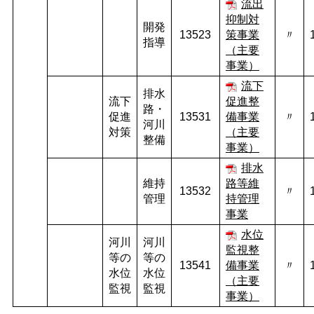
流出
抑制対
開発
13523
策事業
〃
指導
（主要
事業）
流下
排水
流下
促進整
路・
促進
13531
備事業
〃
河川
対策
（主要
整備
事業）
排水
維持
路等維
13532
〃
管理
持管理
事業
水位
河川
河川
監視整
等の
等の
13541
備事業
〃
水位
水位
（主要
監視
監視
事業）