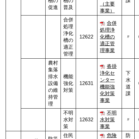
槽の
槽の
課
（主要
促進
普及
事業）
合併
合併
処理
処理浄
浄化
12622
化槽の
〃
槽の
適正管
適正
理事業
管理
農村
沓掛
集落
浄化セ
下
排水
機能
ンター
水
設備
強化
12631
機能強
道
の維
対策
化対策
課
持管
事業
理
不明
不明
水対
12632
水対策
〃
策
事業
住民
危険
防
防災