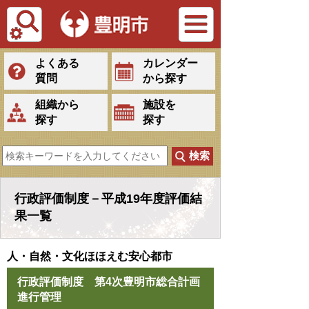
Tiếng Việt
よくある
カレンダー
質問
から探す
組織から
施設を
探す
探す
行政評価制度－平成19年度評価結
果一覧
人・自然・文化ほほえむ安心都市
行政評価制度 第4次豊明市総合計画
進行管理