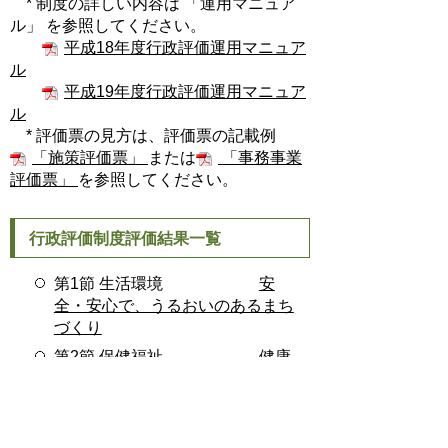
* 制度の詳しい内容は 「運用マニュア
ル」 を参照してください。
平成18年度行政評価運用マニュア
ル
平成19年度行政評価運用マニュア
ル
* 評価票の見方は、評価票の記載例
「施策評価票」
または
「事務事業
評価票」
を参照してください。
行政評価制度評価結果一覧
第1節 生活環境
安
全・安心で、うるおいのあるまち
づくり
第2節 保健福祉
健康
で安心して暮らせるふれあい・支
えあいのまちづくり
第3節 都市基盤・産業振興
いき