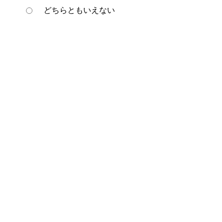
どちらともいえない
役に立たなかった
ページの先頭へ戻る
プライバシーポリシー
著作権とリンクについて
サイトの使い方
サイトの考え方
ウェブアクセシビリティ方針
各課連絡先
豊明市役所
〒470-1195 愛知県豊明市新田町子持松1番地1
TEL
0562-92-1111
(代表) FAX 0562-92-1141
開庁時間：午前9時00分～午後5時00分
（最終受付：午後4時45分）
（土曜日・日曜日・国民の祝日・年末年始は閉