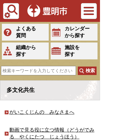
Tiếng Việt
よくある
カレンダー
質問
から探す
組織から
施設を
探す
探す
多文化共生
がいこくじんの みなさまへ
動画で見る役に立つ情報（どうがでみ
る やくにたつ じょうほう）