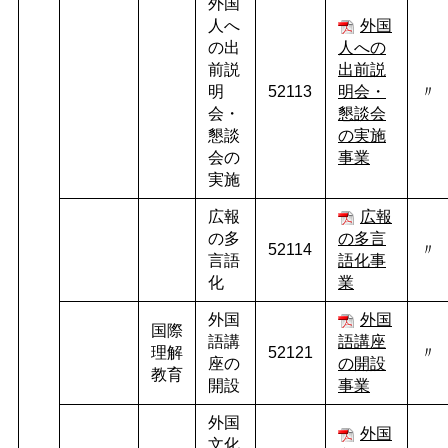
外国
人へ
外国
の出
人への
前説
出前説
明
52113
明会・
〃
会・
懇談会
懇談
の実施
会の
事業
実施
広報
広報
の多
の多言
52114
〃
言語
語化事
化
業
外国
外国
国際
語講
語講座
理解
52121
〃
座の
の開設
教育
開設
事業
外国
外国
文化