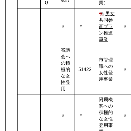
り
業）
男女
共同参
〃
〃
画プラ
〃
ン推進
事業
審議
会へ
市管理
の積
職への
極的
51422
〃
女性登
な女
用事業
性登
用
附属機
関への
積極的
〃
〃
〃
な女性
登用事