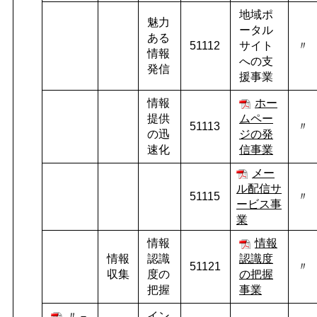
地域ポ
魅力
ータル
ある
51112
サイト
〃
情報
への支
発信
援事業
情報
ホー
提供
ムペー
51113
〃
の迅
ジの発
速化
信事業
メー
ル配信サ
51115
〃
ービス事
業
情報
情報
情報
認識
認識度
51121
〃
収集
度の
の把握
把握
事業
〃－
イン