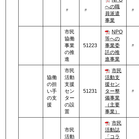
への職
〃
〃
〃
員派遣
事業
市民
NPO
協働
等への
事業
51223
事業委
〃
の推
託の推
進
進事業
市民
市民
協働
活動
活動支
の担
支援
援セン
い手
セン
51231
ター整
〃
の支
ター
備事業
援
の設
（主要
置
事業）
市民
市民
活動誌
活動
「コラ