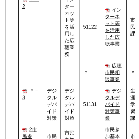
2
ター
イン
ネッ
ターネ
ト等
市
ット等
を活
51122
民
を活用
用し
課
した広
た広
聴事業
聴業
務
広聴
〃
市民相
〃
談事業
〃－
デジ
デジ
デジ
生
3
タル
タル
タルデ
涯
デバ
デバ
51131
バイド
学
イド
イド
対策事
習
対策
対策
業
課
2市
市民参
市民
民参
市民
加基本
市