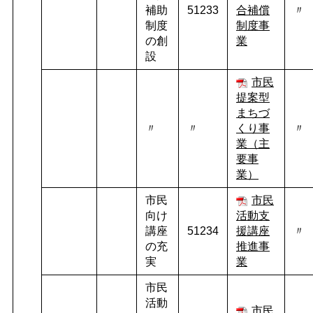
補助
51233
合補償
〃
制度
制度事
の創
業
設
市民
提案型
まちづ
〃
〃
くり事
〃
業（主
要事
業）
市民
市民
向け
活動支
講座
51234
援講座
〃
の充
推進事
実
業
市民
活動
市民