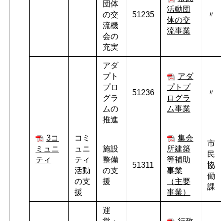
団体
活動団
の交
51235
〃
体の交
流機
流事業
会の
充実
アダ
プト
アダ
プロ
プトプ
51236
〃
グラ
ログラ
ムの
ム事業
推進
3コ
コミ
集会
市
ミュニ
ュニ
施設
所建築
民
ティ
ティ
整備
等補助
51311
協
活動
の支
事業
働
の支
援
（主要
課
援
事業）
運