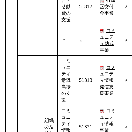
営・
行政
活動
51312
区交付
〃
費の
金事業
支援
コミ
ュニテ
〃
〃
〃
ィ助成
事業
コミ
ュニ
コミ
ティ
ュニテ
意識
51313
ィ情報
〃
高揚
発信支
の支
援事業
援
コミ
コミ
ュニ
ュニテ
組織
ティ
ィ情報
の活
51321
〃
情報
事業