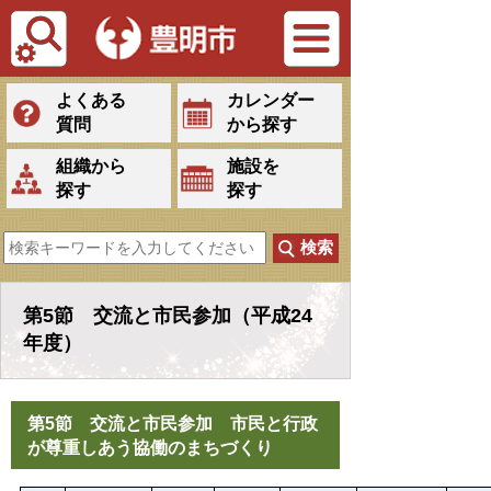
Tiếng Việt
よくある
カレンダー
質問
から探す
組織から
施設を
探す
探す
第5節 交流と市民参加（平成24
年度）
第5節 交流と市民参加 市民と行政
が尊重しあう協働のまちづくり