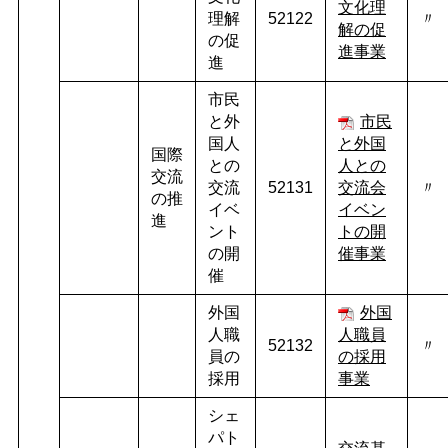
文化理
理解
52122
〃
解の促
の促
進事業
進
市民
と外
市民
国人
と外国
国際
との
人との
交流
交流
52131
交流会
〃
の推
イベ
イベン
進
ント
トの開
の開
催事業
催
外国
外国
人職
人職員
52132
〃
員の
の採用
採用
事業
シェ
パト