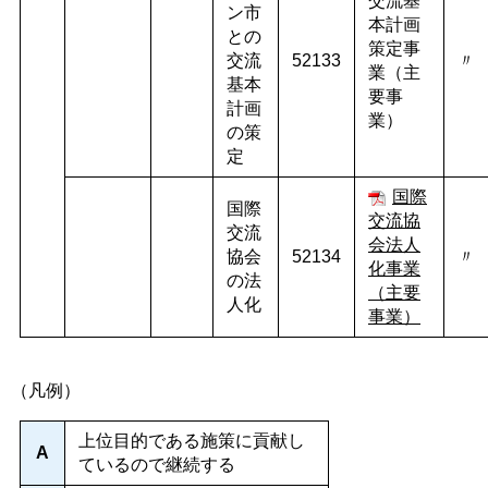
交流基
ン市
本計画
との
策定事
交流
52133
〃
業（主
基本
要事
計画
業）
の策
定
国際
国際
交流協
交流
会法人
協会
52134
〃
化事業
の法
（主要
人化
事業）
（凡例）
上位目的である施策に貢献し
A
ているので継続する