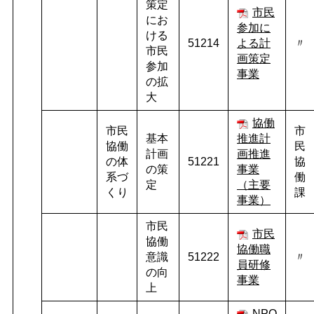
策定
市民
にお
参加に
ける
51214
よる計
〃
市民
画策定
参加
事業
の拡
大
協働
市民
市
基本
推進計
協働
民
計画
画推進
の体
51221
協
の策
事業
系づ
働
定
（主要
くり
課
事業）
市民
市民
協働
協働職
意識
51222
〃
員研修
の向
事業
上
NPO