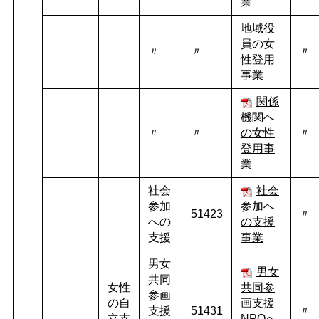
業
地域役
員の女
〃
〃
〃
性登用
事業
関係
機関へ
〃
〃
の女性
〃
登用事
業
社会
社会
参加
参加へ
51423
〃
への
の支援
支援
事業
男女
男女
共同
女性
共同参
参画
の自
画支援
支援
51431
〃
立支
NPOへ