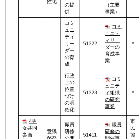
性化
の提
（主要
供
事業）
コミ
コミ
ュニ
ュニテ
ティ
ィリー
リー
51322
〃
ダーの
ダー
育成事
の育
業
成
行政
コミ
上の
ュニテ
位置
51323
ィ組織
〃
づけ
の研究
の明
事業
確化
4男
市
職員
職員
女共同
民
意識
研修
研修の
参画
51411
協
啓発
の開
開催事