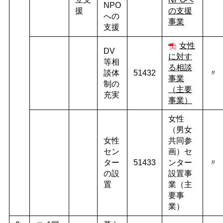
NPO
援
の支援
への
事業
支援
女性
DV
に対す
等相
る相談
談体
51432
〃
事業
制の
（主要
充実
事業）
女性
（男女
女性
共同参
セン
画）セ
ター
51433
ンター
〃
の設
設置事
置
業（主
要事
業）