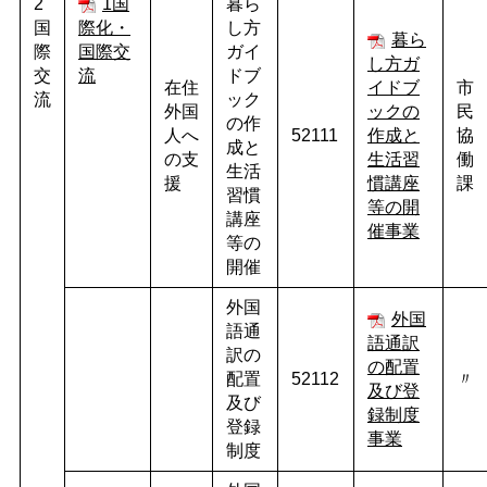
2
1国
暮ら
国
際化・
し方
暮ら
際
国際交
ガイ
し方ガ
交
流
ドブ
在住
イドブ
市
流
ック
外国
ックの
民
の作
人へ
52111
作成と
協
成と
の支
生活習
働
生活
援
慣講座
課
習慣
等の開
講座
催事業
等の
開催
外国
外国
語通
語通訳
訳の
の配置
配置
52112
〃
及び登
及び
録制度
登録
事業
制度