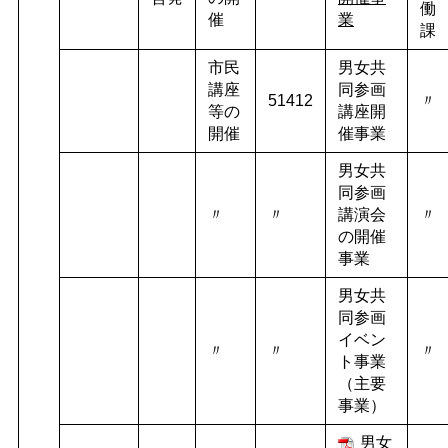
働
催
業
課
市民
男女共
講座
同参画
51412
〃
等の
講座開
開催
催事業
男女共
同参画
〃
〃
講演会
〃
の開催
事業
男女共
同参画
イベン
〃
〃
〃
ト事業
（主要
事業）
男女