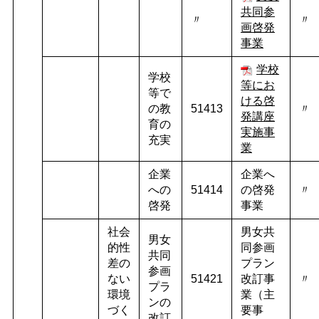
共同参
〃
〃
画啓発
事業
学校
学校
等にお
等で
ける啓
の教
51413
〃
発講座
育の
実施事
充実
業
企業
企業へ
への
51414
の啓発
〃
啓発
事業
社会
男女共
男女
的性
同参画
共同
差の
プラン
参画
ない
51421
改訂事
〃
プラ
環境
業（主
ンの
づく
要事
改訂