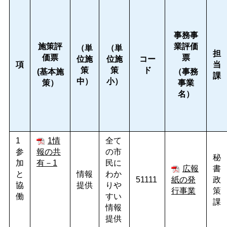
事務事
施策評
業評価
（単
（単
担
価票
票
位施
位施
コー
項
当
策
策
ド
(基本施
（事務
課
中）
小）
策）
事業
名）
1
1情
全て
参
報の共
の市
秘
加
有－1
民に
広報
書
と
情報
わか
51111
紙の発
政
協
提供
りや
行事業
策
働
すい
課
情報
提供