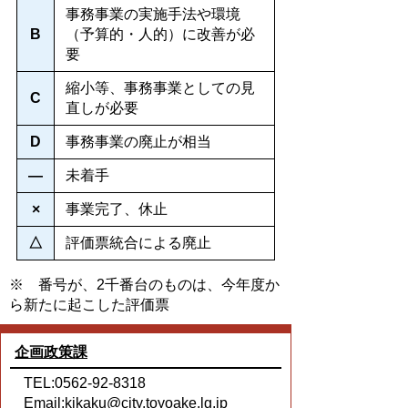
事務事業の実施手法や環境
B
（予算的・人的）に改善が必
要
縮小等、事務事業としての見
C
直しが必要
D
事務事業の廃止が相当
―
未着手
×
事業完了、休止
△
評価票統合による廃止
※ 番号が、2千番台のものは、今年度か
ら新たに起こした評価票
企画政策課
TEL:0562-92-8318
Email:
kikaku@city.toyoake.lg.jp