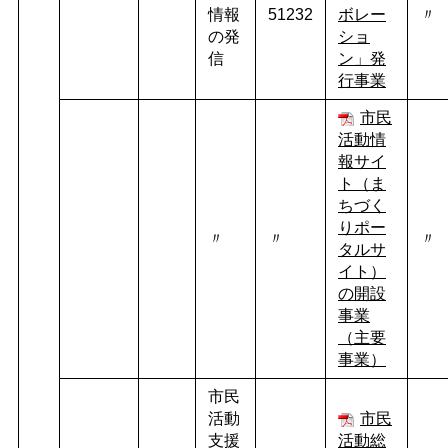
情報
51232
ボレー
〃
の発
ショ
信
ン」発
行事業
市民
活動情
報サイ
ト（ま
ちづく
りポー
〃
〃
〃
タルサ
イト）
の開設
事業
（主要
事業）
市民
活動
市民
支援
活動総