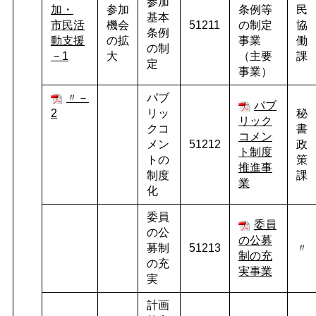
参加
加・
参加
条例等
民
基本
市民活
機会
51211
の制定
協
条例
動支援
の拡
事業
働
の制
－1
大
（主要
課
定
事業）
〃－
パブ
パブ
2
リッ
秘
リック
クコ
書
コメン
メン
51212
政
ト制度
トの
策
推進事
制度
課
業
化
委員
委員
の公
の公募
募制
51213
〃
制の充
の充
実事業
実
計画