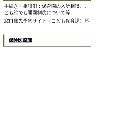
手続き・相談例：保育園の入所相談、こ
ども誰でも通園制度について等
窓口優先予約サイト（こども保育課）
保険医療課
手続き・相談例：国民健康保険の手続
き、医療費助成制度の利用相談等
窓口優先予約サイト（保険医療課）
子育て支援課
手続き：妊活前ペア検査費用助成、不妊
治療(先進医療分）費用助成、妊婦のた
めの支援給付金（流産、死産、中絶の場
合）の手続き
予約：
LINEが起動します