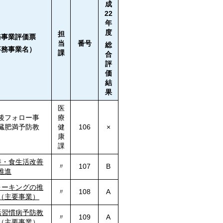
成
22
年
度
担
務事業評価票
当
番号
総
事務事業名）
課
合
評
価
結
果
医
後フォロー事
療
臓肥満予防教
健
106
×
康
課
養・食生活改善
〃
107
B
推進
ォーキングの推
〃
108
A
（主要事業）
活習慣病予防教
〃
109
A
（主要事業）