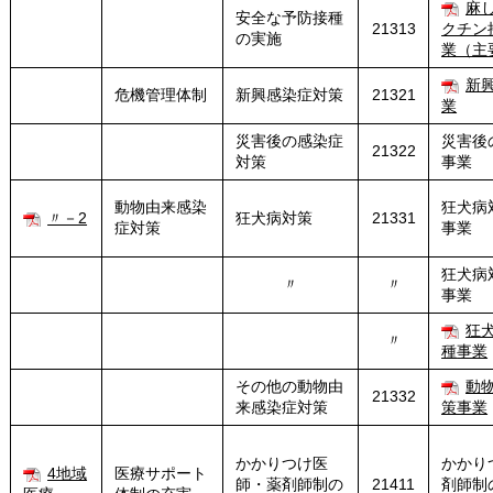
麻
安全な予防接種
21313
クチン
の実施
業（主
新
危機管理体制
新興感染症対策
21321
業
災害後の感染症
災害後
21322
対策
事業
動物由来感染
狂犬病
〃－2
狂犬病対策
21331
症対策
事業
狂犬病
〃
〃
事業
狂
〃
種
事業
その他の動物由
動
21332
来感染症対策
策事業
かかりつけ医
かかり
4地域
医療サポート
師・薬剤師制の
21411
剤師制