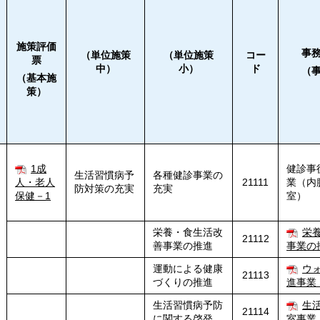
施策評価
事
（単位施策
（単位施策
コー
票
中）
小）
ド
（
（基本施
策）
1成
健診事
生活習慣病予
各種健診事業の
人・老人
21111
業（内
防対策の充実
充実
保健－1
室）
栄養・食生活改
栄
21112
善事業の推進
事業の
運動による健康
ウ
21113
づくりの推進
進事業
生活習慣病予防
生
21114
に関する啓発
室
事業