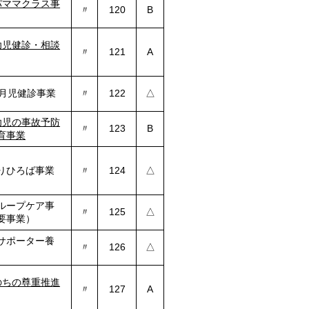
パママクラス事
〃
120
B
幼児健診・相談
〃
121
A
か月児健診事業
〃
122
△
幼児の事故予防
〃
123
B
育事業
りひろば事業
〃
124
△
ループケア事
〃
125
△
要事業）
サポーター養
〃
126
△
のちの尊重推進
〃
127
A