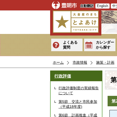
自動翻訳
English
中
よくある
カレンダー
質問
から探す
ホーム
市政情報
施策・計画
行政評価
第
行政評価制度の実績報告
について
第
第5節 交流と市民参加
（平成18年度)
第6節 計画推進（平成