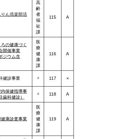
高
齢
んりん倶楽部活
者
115
A
福
祉
課
医
ころの健康づく
療
会開催事業
健
116
A
ポジウム含
康
課
科健診事業
〃
117
×
腔内保健指導
事
〃
118
A
目歯科健診）
医
療
婦健康診査事業
健
119
A
康
課