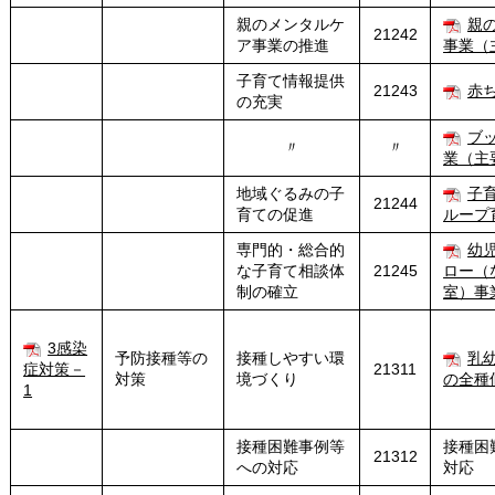
親のメンタルケ
親
21242
ア事業の推進
事業（
子育て情報提供
21243
赤
の充実
ブ
〃
〃
業（主
地域ぐるみの子
子
21244
育ての促進
ループ
専門的・総合的
幼
な子育て相談体
21245
ロー（
制の確立
室）事
3感染
予防接種等の
接種しやすい環
乳
症対策－
21311
対策
境づくり
の全種
1
接種困難事例等
接種困
21312
への対応
対応