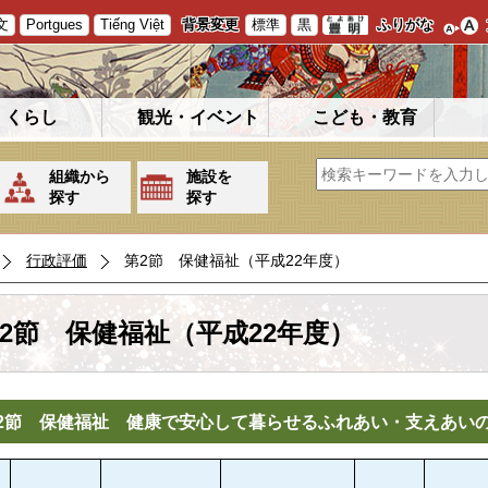
文
Portgues
Tiếng Việt
背景変更
標準
黒
ふりがな
くらし
観光・イベント
こども・教育
組織から
施設を
探す
探す
行政評価
第2節 保健福祉（平成22年度）
2節 保健福祉（平成22年度）
2節 保健福祉 健康で安心して暮らせるふれあい・支えあい