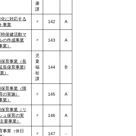
康
課
際化に対
応
する
〃
142
A
ト事業
害時保健活動マ
ルの作成事業
〃
143
A
事業）
児
別保育事業（長
童
延長保育事業)
福
144
B
事業）
祉
課
別保育事業（障
育の実施）
〃
145
A
事業）
別保育事業（リ
シュ保育の実
〃
146
A
主要事業）
育事業（休日
〃
147
-