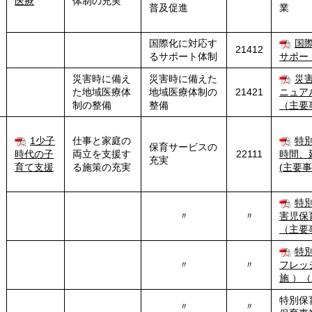
医療
体制の充実
普及促進
業
国際化に対応す
国
21412
るサポート体制
サポー
災害時に備え
災害時に備えた
災
た地域医療体
地域医療体制の
21421
ニュア
制の整備
整備
（主要
1少子
仕事と家庭の
特
保育サービスの
時代の子
両立を支援す
22111
時間、
充実
育て支援
る施策の充実
(
主要
特
〃
〃
害児保
（主要
特
〃
〃
フレッ
施
）（
特別保
〃
〃