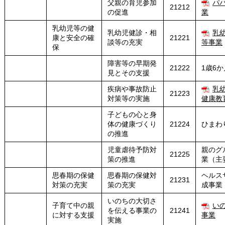
父親の育児参加
パ
21212
の促進
業
乳幼児等の健
乳幼児健診・相
乳
康と安全の確
21221
談等の充実
等事業
保
障害等の早期発
21222
1歳6
見とその支援
疾病や事故防止
乳
21223
対策等の実施
健康教
子どもの心と身
体の健康づくり
21224
ひまわ
の推進
児童虐待予防対
親のグ
21225
策の推進
業（主
思春期の保健
思春期の保健対
ヘルス
21231
対策の充実
策の充実
成事業
いのちの大切さ
子育て中の親
い
を伝える事業の
21241
に対する支援
事業
実施