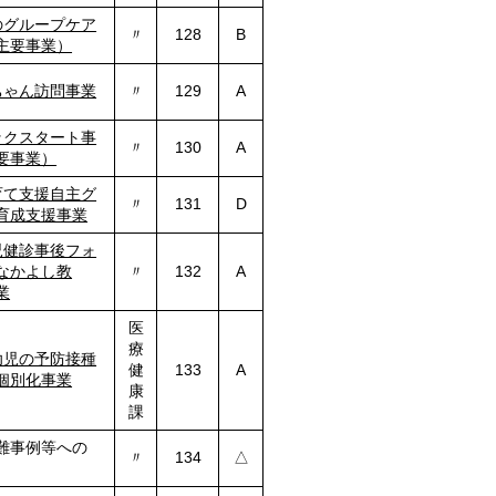
のグループケア
〃
128
B
主要事業）
ちゃん訪問事業
〃
129
A
ックスタート事
〃
130
A
要事業）
育て支援自主グ
〃
131
D
育成支援事業
児健診事後フォ
なかよし教
〃
132
A
業
医
療
幼児の予防接種
健
133
A
個別化事業
康
課
難事例等への
〃
134
△