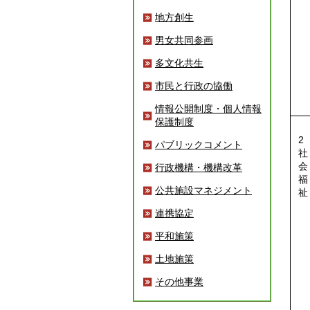
地方創生
男女共同参画
多文化共生
市民と行政の協働
情報公開制度・個人情報
保護制度
2
パブリックコメント
社
会
行政機構・機構改革
福
公共施設マネジメント
祉
連携協定
平和施策
土地施策
その他事業