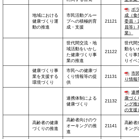
ボ
地域における
市民活動グルー
成（食
健康づくり運
プへの積極的育
21121
委員・
動の推進
成・支援
員等）
業）
世代間交流・地
世代間
域活動をいかし
動をい
21122
た健康づくり事
くり事
業の推進
りイベ
健康づくり事
市民への健康づ
市
業を支援する
くり情報等の提
21131
り情報
環境づくり
供
連
連携体制による
康づく
21132
健康づくり
ング推
の支援
高齢者向けのウ
高齢者の健康
高齢者
オーキングの推
21141
づくりの推進
キング
進