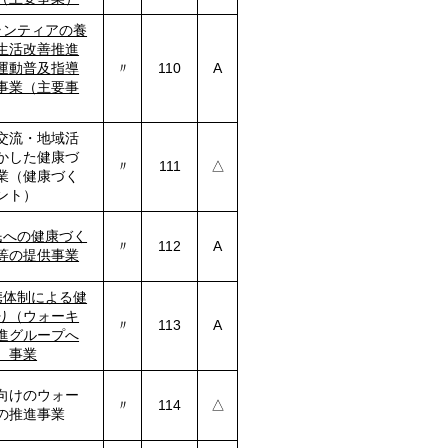
ランティアの養
生活改善推進
運動普及指導
〃
110
A
事業（主要事
交流・地域活
かした健康づ
〃
111
△
業（健康づく
ント）
民への健康づく
〃
112
A
等の提供事業
携体制による健
り（ウォーキ
〃
113
A
進グループへ
）事業
向けのウォー
〃
114
△
の推進事業