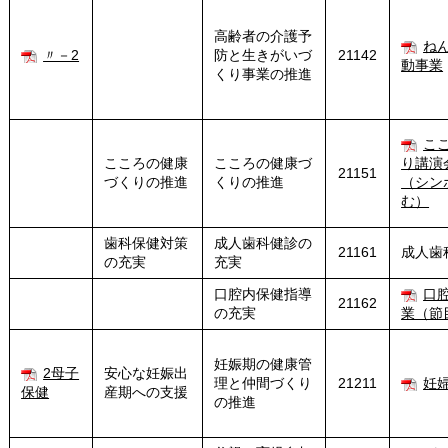
高齢者の介護予
ね
〃－2
防と生きがいづ
21142
動事業
くり事業の推進
こ
こころの健康
こころの健康づ
り講演
21151
づくりの推進
くりの推進
（シン
む）
歯科保健対策
成人歯科健診の
21161
成人歯
の充実
充実
口腔内保健指導
口
21162
の充実
業（節
妊娠期の健康管
2母子
安心な妊娠出
理と仲間づくり
21211
妊
保健
産期への支援
の推進