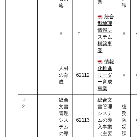
業
施
課
統合
型地理
情報シ
〃
〃
〃
ステム
構築事
業
情報
人材
化推進
の育
62112
リーダ
〃
成
ー育成
事業
〃－
総合
総合文
2
文書
書管理
総
管理
システ
務
シス
62113
ムの導
防
テム
入事業
災
の導
（主要
課