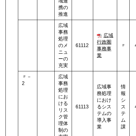
域連
携の
推進
広域
事務
広域
処理
行政圏
のメ
61112
〃
事務事
ニュ
業
ーの
充実
〃－
広域
2
事務
広域事
情
処理
務処理
報
にお
におけ
シ
ける
61113
るシス
ス
リス
テムの
テ
ク管
導入事
ム
理体
業
課
制の