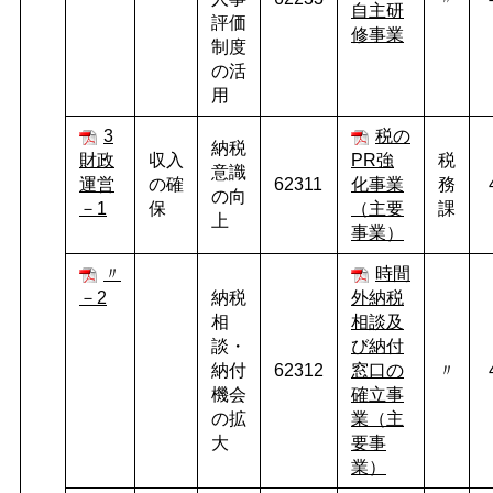
自主研
評価
修事業
制度
の活
用
3
税の
納税
財政
収入
PR強
税
意識
運営
の確
62311
化事業
務
の向
－1
保
（主要
課
上
事業）
〃
時間
－2
納税
外納税
相
相談及
談・
び納付
納付
62312
窓口の
〃
機会
確立事
の拡
業（主
大
要事
業）