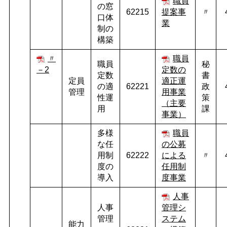
職員
の窓
62215
提案事
〃
口体
業
制の
構築
〃
職員
職員
秘
－2
定数の
定数
書
定員
適正運
の適
62221
政
管理
用事業
性運
策
（主要
用
課
事業）
多様
職員
な任
の公募
用制
62222
による
〃
度の
任用制
導入
度事業
人事
人事
管理シ
管理
ステム
能力