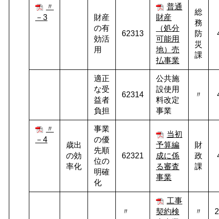
〃
普通
総
－3
財産
財産
務
の有
（処分
62313
防
効活
可能用
災
用
地）売
課
払事業
適正
公共施
な受
設使用
62314
〃
益者
料改定
負担
事業
〃
事業
当初
－4
の優
歳出
予算編
財
先順
の効
62321
成に係
政
位の
率化
る審査
課
明確
事業
化
工事
〃
契約検
〃
2