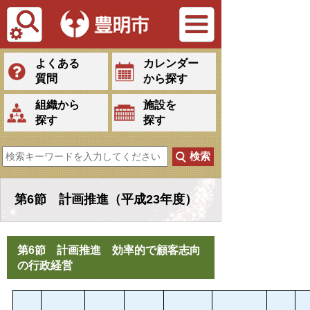
Tiếng Việt
よくある
カレンダー
質問
から探す
組織から
施設を
探す
探す
第6節 計画推進（平成23年度）
第6節 計画推進 効率的で顧客志向
の行政経営