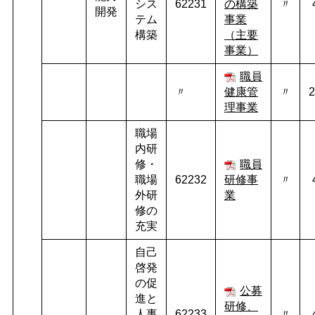
シス
62231
の構築
〃
開発
テム
事業
構築
（主要
事業）
職員
〃
健康管
〃
2
理事業
職場
内研
修・
職員
職場
62232
研修事
〃
外研
業
修の
充実
自己
啓発
の促
公募
進と
研修、
人事
62233
〃