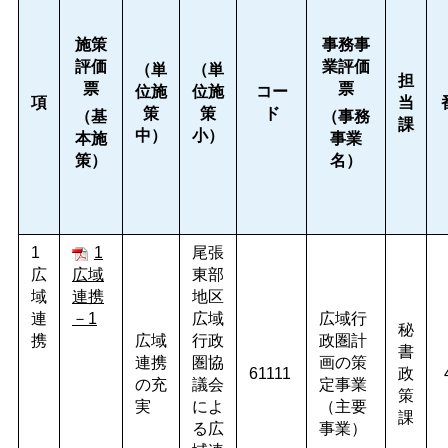
施策
事務事
評価
業評価
（単
（単
担
票
票
位施
位施
コー
項
当
策
策
ド
（基
（事務
課
中）
小）
本施
事業
策）
名）
1
1
尾張
広
広域
東部
域
連携
地区
連
－1
広域
広域行
秘
携
広域
行政
政圏計
書
連携
圏協
画の策
61111
政
の充
議会
定事業
策
実
によ
（主要
課
る広
事業）