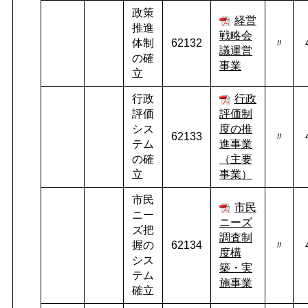
政策
経営
推進
戦略会
体制
62132
〃
議運営
の確
事業
立
行政
行政
評価
評価制
シス
度の推
62133
〃
テム
進事業
の確
（主要
立
事業）
市民
市民
ニー
ニーズ
ズ把
調査制
握の
62134
〃
度構
シス
築・実
テム
施事業
確立