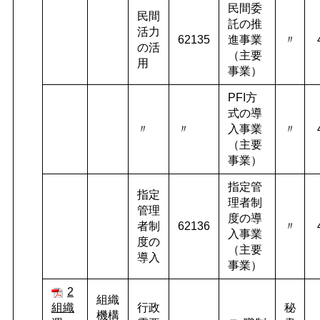
民間委
民間
託の推
活力
62135
進事業
〃
の活
（主要
用
事業）
PFI方
式の導
〃
〃
入事業
〃
（主要
事業）
指定管
指定
理者制
管理
度の導
者制
62136
〃
入事業
度の
（主要
導入
事業）
2
組織
組織
行政
秘
機構