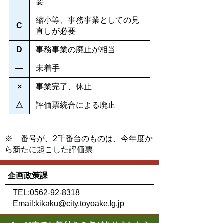
要
縮小等、事務事業としての見
C
直しが必要
D
事務事業の廃止が相当
―
未着手
×
事業完了、休止
△
評価票統合による廃止
※ 番号が、2千番台のものは、今年度か
ら新たに起こした評価票
企画政策課
TEL:0562-92-8318
Email:
kikaku@city.toyoake.lg.jp