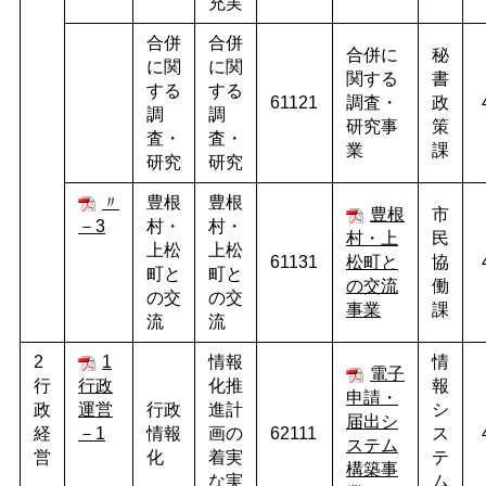
充実
合併
合併
合併に
秘
に関
に関
関する
書
する
する
61121
調査・
政
調
調
研究事
策
査・
査・
業
課
研究
研究
〃
豊根
豊根
豊根
市
－3
村・
村・
村・上
民
上松
上松
61131
松町と
協
町と
町と
の交流
働
の交
の交
事業
課
流
流
2
1
情報
情
電子
行
行政
化推
報
申請・
政
運営
行政
進計
シ
届出シ
経
－1
情報
画の
62111
ス
ステム
営
化
着実
テ
構築事
な実
ム