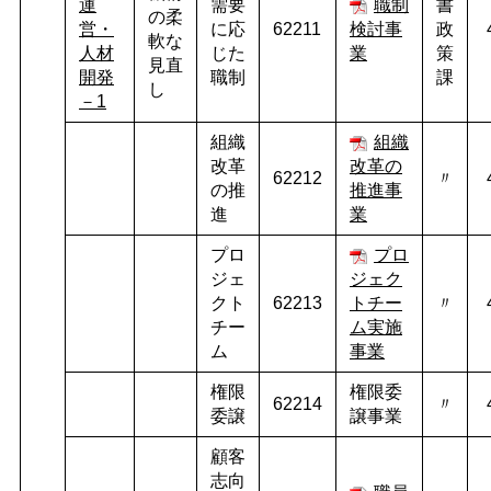
運
需要
職制
書
の柔
営・
に応
62211
検討事
政
軟な
人材
じた
業
策
見直
開発
職制
課
し
－1
組織
組織
改革
改革の
62212
〃
の推
推進事
進
業
プロ
プロ
ジェ
ジェク
クト
62213
トチー
〃
チー
ム実施
ム
事業
権限
権限委
62214
〃
委譲
譲事業
顧客
志向