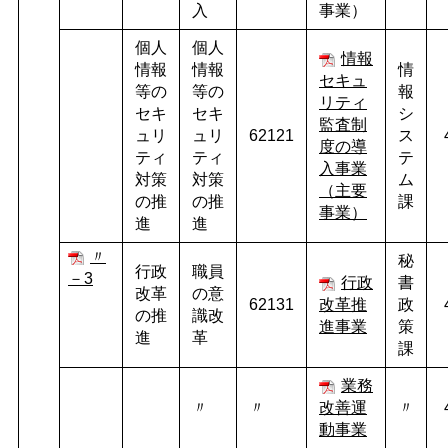
入
事業）
個人
個人
情報
情報
情報
情
セキュ
等の
等の
報
リティ
セキ
セキ
シ
監査制
ュリ
ュリ
62121
ス
度の導
ティ
ティ
テ
入事業
対策
対策
ム
（主要
の推
の推
課
事業）
進
進
〃
秘
行政
職員
－3
行政
書
改革
の意
62131
改革推
政
の推
識改
進事業
策
進
革
課
業務
〃
〃
改善運
〃
動事業