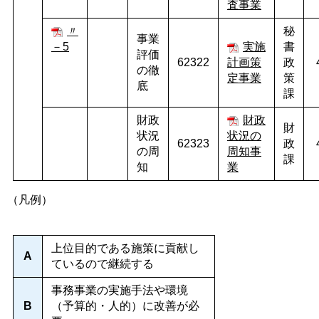
査事業
〃
秘
事業
－5
実施
書
評価
62322
計画策
政
の徹
定事業
策
底
課
財政
財政
財
状況
状況の
62323
政
の周
周知事
課
知
業
（凡例）
上位目的である施策に貢献し
A
ているので継続する
事務事業の実施手法や環境
B
（予算的・人的）に改善が必