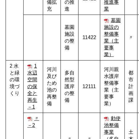
備拡
の推
推進事
充
進
業
墓園
墓園
施設の
施設
整備事
11422
〃
の整
業（主
備
要事
業）
2 水
1
河川
河川親
と緑
水辺
多自
都
及び
水護岸
の環
空間
然型
市
ため
整備事
境づ
の保
護岸
12111
計
池の
業（主
くり
全と
の整
画
再整
要事
再生
備
課
備
業）
－1
〃
勅使
－2
池整備
事業
土
〃
〃
（多自
木