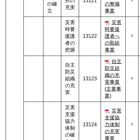
所の
13121
〃
の確
の整備
充実
立
事業
災害
災害
時要
時要援
援護
13122
護者へ
〃
者の
の取組
把握
事業
自主
自主
防災組
防災
織の充
組織
13123
〃
実事業
の充
(
主要事
実
業)
災害
災害
支援
支援協
協力
13124
力体制
〃
体制
の充実
の確
事業