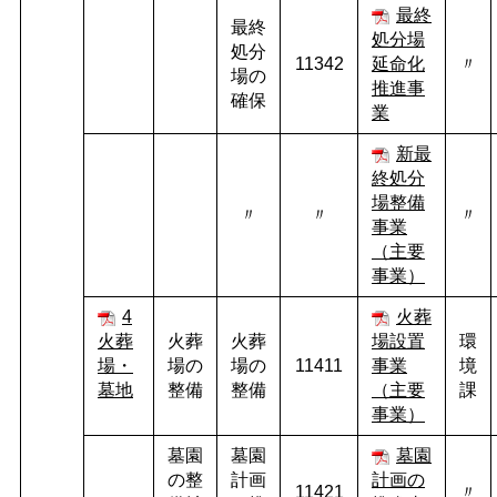
最終
最終
処分場
処分
11342
延命化
〃
場の
推進事
確保
業
新最
終処分
場整備
〃
〃
〃
事業
（主要
事業）
4
火葬
火葬
火葬
火葬
場設置
環
場・
場の
場の
11411
事業
境
墓地
整備
整備
（主要
課
事業）
墓園
墓園
墓園
の整
計画
計画の
11421
〃