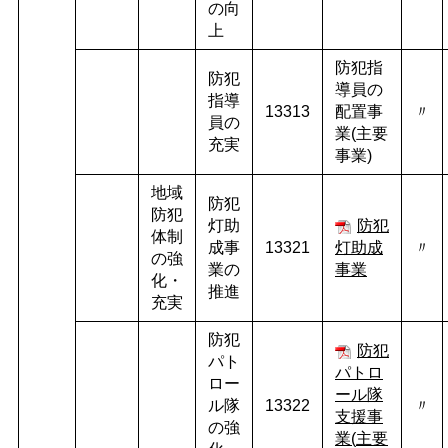
の向
上
防犯指
防犯
導員の
指導
13313
配置事
〃
員の
業
(
主要
充実
事業
)
地域
防犯
防犯
灯助
防犯
体制
成事
13321
灯助成
〃
の強
業の
事業
化・
推進
充実
防犯
防犯
パト
パトロ
ロー
ール隊
ル隊
13322
〃
支援事
の強
業(
主要