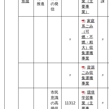
形成
業（主
課
推進
の発
要事
信
業）
家庭
系ごみ
（可
燃・不
〃
〃
燃・粗
大）収
集運搬
事業
資源
ごみ収
〃
〃
集運搬
事業
市民
環境
意識
学習事
の高
11312
業（主
〃
揚促
要事