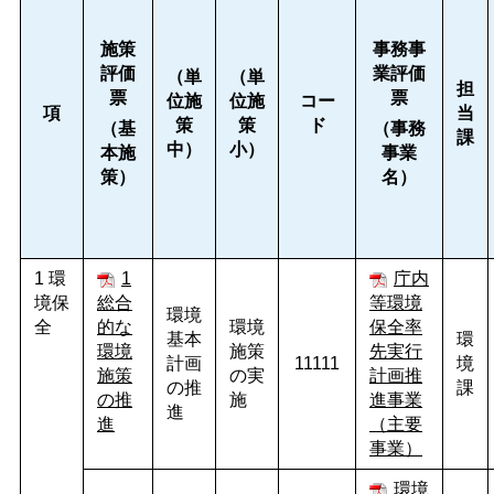
施策
事務事
評価
業評価
（単
（単
担
票
票
位施
位施
コー
項
当
策
策
ド
（基
（事務
課
中）
小）
本施
事業
策）
名）
1 環
1
庁内
境保
総合
等環境
環境
全
的な
環境
保全率
基本
環
環境
施策
先実行
計画
11111
境
施策
の実
計画推
の推
課
の推
施
進事業
進
進
（主要
事業）
環境