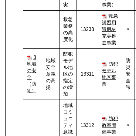
実
事業）
救急
救急
講習用
業務
13233
資機材
〃
の高
充実推
度化
進事業
防犯
3
地域
モデ
防
地域
防犯
安全
ル地
災
の安
モデル
意識
区の
13311
安
全
地区事
の高
指定
全
（防
業
揚
の増
課
犯）
加
地域
コミ
ュニ
防犯
ティ
13312
教室開
〃
意識
催事業