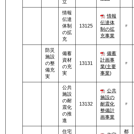
立
情報
情報
伝達
伝達体
体制
13125
〃
制の拡
の拡
充事業
充
防災
備蓄
備蓄
施設
資材
計画事
の整
13131
〃
の充
業(
主要
備充
実
事業)
実
公共
公共
施設
施設の
の耐
13132
耐震化
〃
震化
整備計
の推
画事業
進
住宅
都