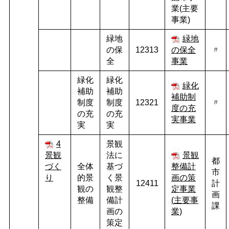
業(主要
事業)
緑地
緑地
の保
12313
の保全
〃
全
事業
緑化
緑化
緑化
補助
補助
補助制
制度
制度
12321
〃
度の充
の充
の充
実事業
実
実
4
景観
景観
法に
景観
都
づく
全体
基づ
整備計
市
り
的景
く景
画の策
12411
計
観の
観整
定事業
画
整備
備計
(
主要事
課
画の
業)
策定