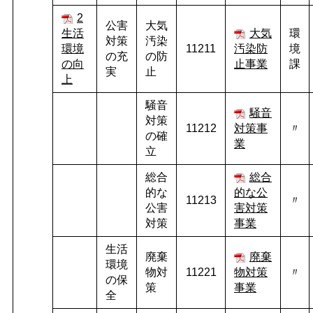
2
公害
大気
生活
大気
環
対策
汚染
環境
11211
汚染防
境
の充
の防
の向
止事業
課
実
止
上
騒音
騒音
対策
11212
対策事
〃
の確
業
立
総合
総合
的な
的な公
11213
〃
公害
害対策
対策
事業
生活
廃棄
廃棄
環境
物対
11221
物対策
〃
の保
策
事業
全