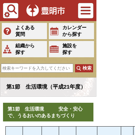
Tiếng Việt
よくある
カレンダー
質問
から探す
組織から
施設を
探す
探す
第1節 生活環境（平成21年度）
第1節 生活環境 安全・安心
で、うるおいのあるまちづくり