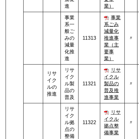
進
業）
事業
事業
系一
系ごみ
般ご
減量化
みの
11313
推進事
〃
減量
業（主
化推
要事
進
業）
リサ
リサ
リサ
イク
イクル
イク
ル製
11321
製品の
〃
ルの
品の
普及推
推進
普及
進事業
リサ
リサ
イク
イクル
ル拠
11322
〃
拠点整
点の
備事業
整備