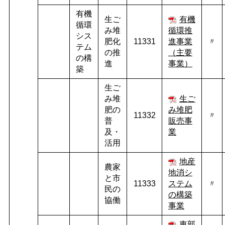
有機
生ご
有機
循環
み堆
循環推
シス
肥化
11331
進事業
〃
テム
の推
（主要
の構
進
事業）
築
生ご
み堆
生ご
肥の
み堆肥
11332
〃
普
販売事
及・
業
活用
地産
農家
地消シ
と市
11333
ステム
〃
民の
の構築
協働
事業
東部