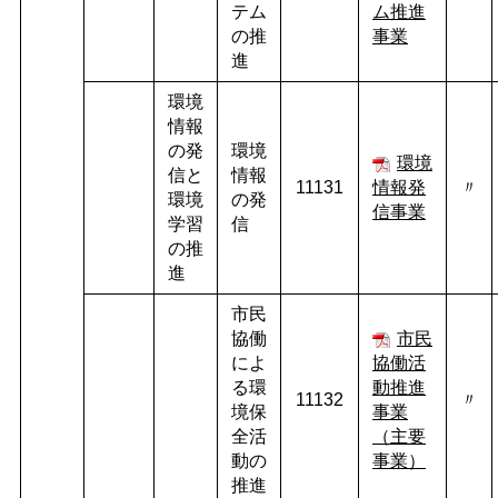
テム
ム推進
の推
事業
進
環境
情報
の発
環境
環境
信と
情報
11131
情報発
〃
環境
の発
信事業
学習
信
の推
進
市民
協働
市民
によ
協働活
る環
動推進
11132
〃
境保
事業
全活
（主要
動の
事業）
推進