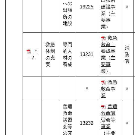
出張所
への
13225
建設事
〃
出張
業（主
所の
要事
建設
業）
救急
救急
専門
救命士
消
〃
体制
的人
養成事
13231
防
－2
の充
材の
業（主
署
実
養成
要事
業）
救急
〃
救命事
〃
業
普通
普通
救命
救命講
講習
習会等
13232
〃
会等
事業
の充
（主要