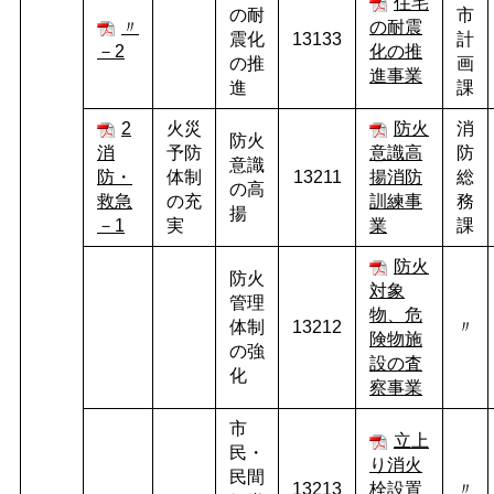
住宅
の耐
市
〃
の耐震
震化
13133
計
－2
化の推
の推
画
進事業
進
課
2
火災
防火
消
防火
消
予防
意識高
防
意識
防・
体制
13211
揚消防
総
の高
救急
の充
訓練事
務
揚
－1
実
業
課
防火
防火
対象
管理
物、危
体制
13212
〃
険物施
の強
設の査
化
察事業
市
立上
民・
り消火
民間
13213
栓設置
〃