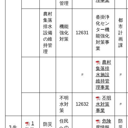
理事業
管理
農村
沓掛浄
集落
都
化セン
排水
機能
市
ター機
設備
強化
12631
計
能強化
の維
対策
画
対策事
持管
課
業
理
農村
集落排
〃
水施設
〃
維持管
理事業
不明
不明
水対
12632
水対策
〃
策
事業
住民
危険
防
1
防災
3 生
への
度情報
災