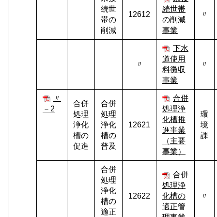
続世
続世帯
12612
〃
帯の
の削減
削減
事業
下水
道使用
〃
〃
料徴収
事業
〃
合併
合併
合併
－2
処理浄
処理
処理
環
化槽推
浄化
浄化
12621
境
進事業
槽の
槽の
課
（主要
促進
普及
事業）
合併
合併
処理
処理浄
浄化
12622
化槽の
〃
槽の
適正管
適正