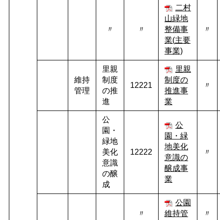
二村
山緑地
〃
〃
整備事
〃
業(
主要
事業)
里親
里親
維持
制度
制度の
12221
〃
管理
の推
推進事
進
業
公
公
園・
園・緑
緑地
地美化
美化
12222
〃
意識の
意識
醸成事
の醸
業
成
公園
〃
維持管
〃