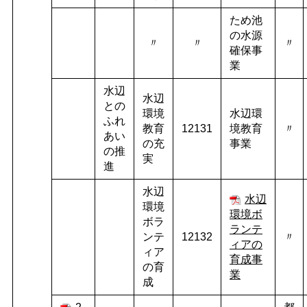
ため池
の水源
〃
〃
〃
確保事
業
水辺
水辺
との
環境
水辺環
ふれ
教育
12131
境教育
〃
あい
の充
事業
の推
実
進
水辺
水辺
環境
環境ボ
ボラ
ランテ
ンテ
12132
〃
ィアの
ィア
育成事
の育
業
成