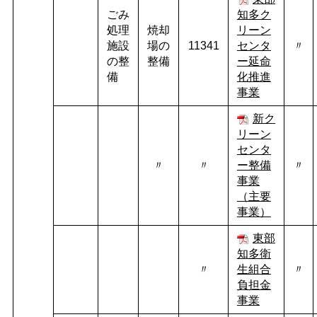
ごみ
知多ク
処理
焼却
リーン
施設
場の
11341
センタ
〃
の整
整備
ー延命
備
化推進
事業
新ク
リーン
センタ
〃
〃
ー整備
〃
事業
（主要
事業）
東部
知多衛
〃
生組合
〃
負担金
事業