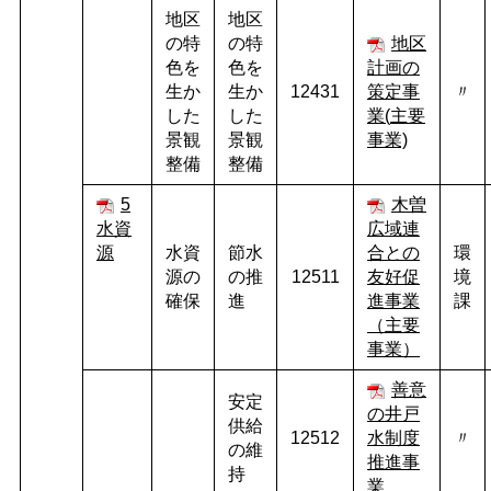
地区
地区
の特
の特
地区
色を
色を
計画の
生か
生か
12431
策定事
〃
した
した
業(
主要
景観
景観
事業)
整備
整備
5
木曽
水資
広域連
源
水資
節水
合との
環
源の
の推
12511
友好促
境
確保
進
進事業
課
（主要
事業）
善意
安定
の井戸
供給
12512
水制度
〃
の維
推進事
持
業