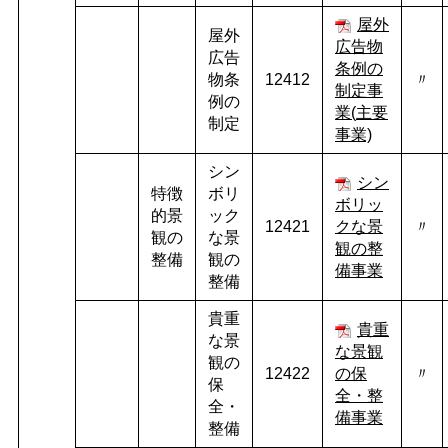
屋外
屋外
広告物
広告
条例の
物条
12412
〃
制定事
例の
業(
主要
制定
事業)
シン
シン
特徴
ボリ
ボリッ
的景
ック
12421
クな景
〃
観の
な景
観の整
整備
観の
備事業
整備
貴重
貴重
な景
な景観
観の
12422
の保
〃
保
全・整
全・
備事業
整備