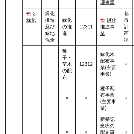
理事業
3
緑化
都
緑化
推進
緑化
緑化
市
及び
の推
12311
推進事
計
緑地
進
業
画
保全
課
種
緑化木
子・
配布事
苗木
12312
〃
業(主要
の配
事業)
布
種子配
布事業
〃
〃
〃
(主要事
業)
新築記
念樹の
〃
〃
配布事
〃