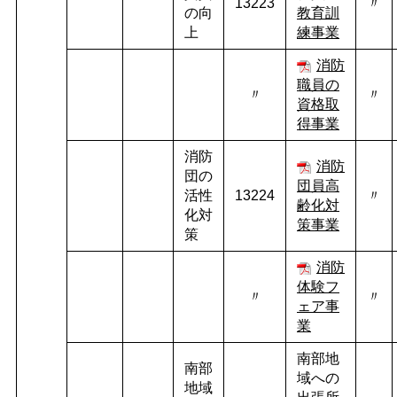
13223
〃
の向
教育訓
上
練事業
消防
職員の
〃
〃
資格取
得事業
消防
消防
団の
団員高
活性
13224
〃
齢化対
化対
策事業
策
消防
体験フ
〃
〃
ェア事
業
南部地
南部
域への
地域