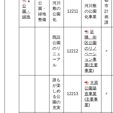
2
都
公
河川
公
河川敷
市
園・
敷の
園・
12211
の公園
計
緑地
公園
緑地
化事業
画
整備
化
課
近
既設
隣、街
公園
区公園
のリ
のリノ
12212
〃
ニュ
ベーシ
ーア
ョン事
ル
業(
主要
事業)
誰も
大原
が楽
公園築
しめ
12213
造事業
〃
る公
(
主要事
園の
業)
充実