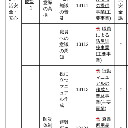
防災
意識
活安
知識
13111
の提供
安
－1
の高
全・
の普
事業(
主
全
揚
安心
及
要事業)
課
職員
職員
による
への
防災訓
意識
13112
〃
練事業
の周
(
主要事
知
業)
行動
役に
マニュ
立つ
アルの
マニ
13113
作成と
〃
ュア
普及事
ル作
業(
主要
成
事業)
防災
避難
避難
体制
所用品