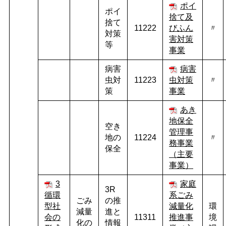
ポイ
ポイ
捨て及
捨て
11222
びふん
〃
対策
害対策
等
事業
病害
病害
虫対
11223
虫対策
〃
策
事業
あき
地保全
空き
管理事
地の
11224
〃
務事業
保全
（主要
事業）
3
家庭
3R
循環
系ごみ
ごみ
の推
型社
減量化
環
減量
進と
会の
11311
推進事
境
化の
情報