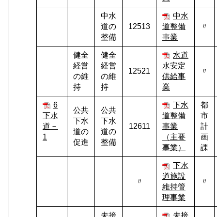
中水
中水
道の
12513
道整備
〃
整備
事業
健全
健全
水道
経営
経営
水安定
12521
〃
の維
の維
供給事
持
持
業
6
下水
都
公共
公共
下水
道整備
市
下水
下水
道－
12611
事業
計
道の
道の
1
（主要
画
促進
整備
事業）
課
下水
道施設
〃
〃
維持管
理事業
未接
未接