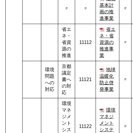
基本計
〃
〃
〃
画の推
進事業
省エ
省エ
ネ・
ネ・省
省資
11112
資源の
〃
源の
推進事
推進
業
京都
環境
地球
議定
問題
温暖化
書へ
11121
〃
への
防止啓
の対
対応
発事業
応
環境
マネ
環境
ジメ
マネジ
ント
メント
11122
〃
シス
システ