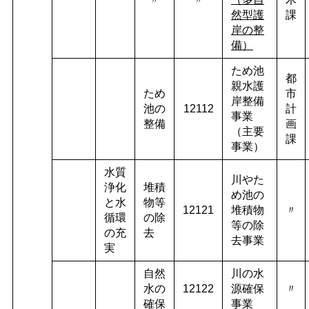
然型護
課
岸の整
備）
ため池
都
親水護
ため
市
岸整備
池の
12112
計
事業
整備
画
（主要
課
事業）
水質
川やた
浄化
堆積
め池の
と水
物等
12121
堆積物
〃
循環
の除
等の除
の充
去
去事業
実
自然
川の水
水の
12122
源確保
〃
確保
事業