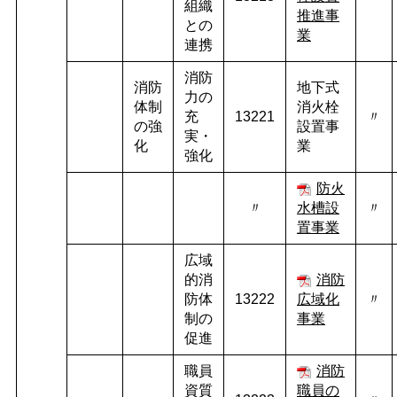
組織
推進事
との
業
連携
消防
消防
地下式
力の
体制
消火栓
充
13221
〃
の強
設置事
実・
化
業
強化
防火
〃
水槽設
〃
置事業
広域
的消
消防
防体
13222
広域化
〃
制の
事業
促進
職員
消防
資質
職員の