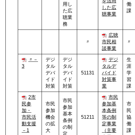
を活用
用し
働
した広
た広
課
聴事業
聴業
務
広聴
〃
市民相
〃
談事業
〃－
デジ
デジ
デジ
生
3
タル
タル
タルデ
涯
デバ
デバ
51131
バイド
学
イド
イド
対策事
習
対策
対策
業
課
2市
市民
市民
民参
市民
参加基
市
参加
加・
参加
本条例
民
基本
市民活
機会
51211
等の制
協
条例
動支援
の拡
定事業
働
の制
－1
大
（主要
課
定