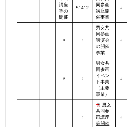
講座
同参画
51412
〃
等の
講座開
開催
催事業
男女共
同参画
〃
〃
講演会
〃
の開催
事業
男女共
同参画
イベン
〃
〃
〃
ト事業
（主要
事業）
男女
共同参
〃
画
講座
〃
等
開催