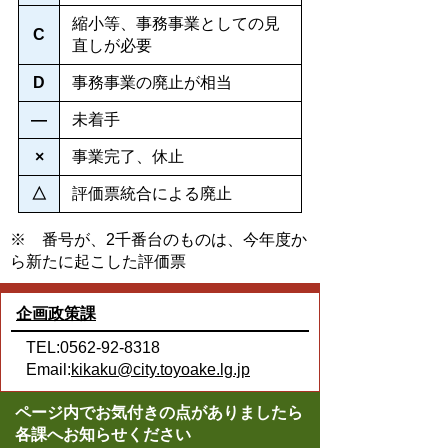
縮小等、事務事業としての見
C
直しが必要
D
事務事業の廃止が相当
―
未着手
×
事業完了、休止
△
評価票統合による廃止
※ 番号が、2千番台のものは、今年度か
ら新たに起こした評価票
企画政策課
TEL:0562-92-8318
Email:
kikaku@city.toyoake.lg.jp
ページ内でお気付きの点がありましたら
各課へお知らせください