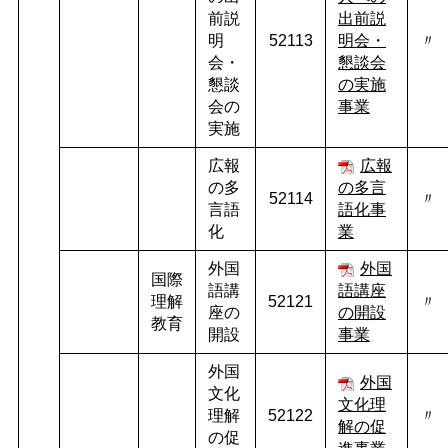
前説
出前説
明
52113
明会・
〃
会・
懇談会
懇談
の実施
会の
事業
実施
広報
広報
の多
の多言
52114
〃
言語
語化事
化
業
外国
外国
国際
語講
語講座
理解
52121
〃
座の
の開設
教育
開設
事業
外国
外国
文化
文化理
理解
52122
〃
解の促
の促