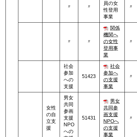
員の女
〃
〃
〃
性登用
事業
関係
機関へ
〃
〃
の女性
〃
登用事
業
社会
社会
参加
参加へ
51423
〃
への
の支援
支援
事業
男女
男女
共同
女性
共同参
参画
の自
画支援
支援
51431
〃
立支
NPO
へ
NPO
援
の支援
への
事業