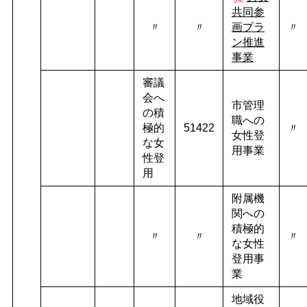
共同参
〃
〃
画プラ
〃
ン推進
事業
審議
会へ
市管理
の積
職への
極的
51422
〃
女性登
な女
用事業
性登
用
附属機
関への
積極的
〃
〃
〃
な女性
登用事
業
地域役