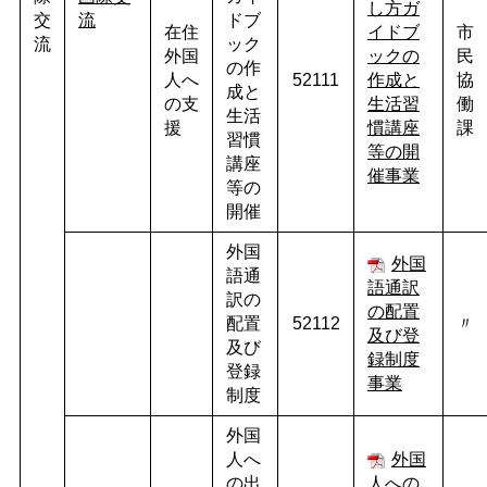
し方ガ
交
流
ドブ
在住
イドブ
市
流
ック
外国
ックの
民
の作
人へ
52111
作成と
協
成と
の支
生活習
働
生活
援
慣講座
課
習慣
等の開
講座
催事業
等の
開催
外国
外国
語通
語通訳
訳の
の配置
配置
52112
〃
及び登
及び
録制度
登録
事業
制度
外国
人へ
外国
の出
人への