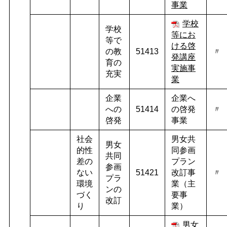
事業
学校
学校
等にお
等で
ける啓
の教
51413
〃
発講座
育の
実施事
充実
業
企業
企業へ
への
51414
の啓発
〃
啓発
事業
社会
男女共
男女
的性
同参画
共同
差の
プラン
参画
ない
51421
改訂事
〃
プラ
環境
業（主
ンの
づく
要事
改訂
り
業）
男女