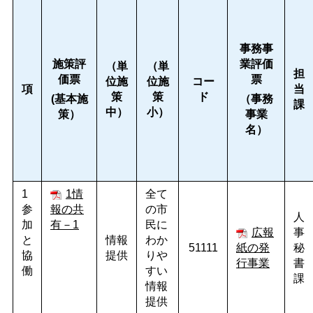
事務事
施策評
業評価
（単
（単
担
価票
票
位施
位施
コー
項
当
策
策
ド
(
基本施
（事務
課
中）
小）
策）
事業
名）
1
1情
全て
参
報の共
の市
人
加
有－1
民に
広報
事
と
情報
わか
51111
紙の発
秘
協
提供
りや
行事業
書
働
すい
課
情報
提供