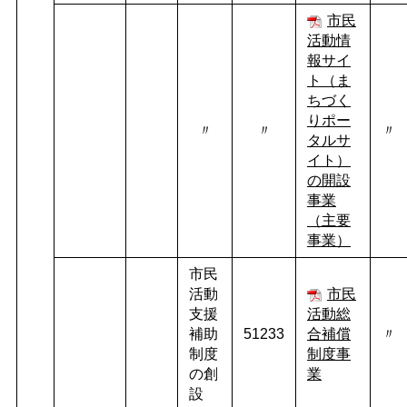
市民
活動情
報サイ
ト（ま
ちづく
りポー
〃
〃
〃
タルサ
イト）
の開設
事業
（主要
事業）
市民
活動
市民
支援
活動総
補助
51233
合補償
〃
制度
制度事
の創
業
設