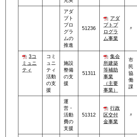
充実
アダ
プト
アダ
プロ
プトプ
51236
〃
グラ
ログラ
ムの
ム事業
推進
3コ
コミ
集会
市
ミュニ
ュニ
施設
所建築
民
ティ
ティ
整備
等補助
51311
協
活動
の支
事業
働
の支
援
（主要
課
援
事業）
運
営・
行政
活動
51312
区交付
〃
費の
金事業
支援