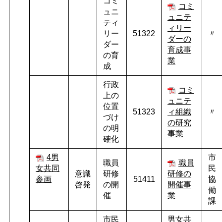
コミ
コミ
ュニ
ュニテ
ティ
ィリー
リー
51322
〃
ダーの
ダー
育成事
の育
業
成
行政
コミ
上の
ュニテ
位置
51323
ィ組織
〃
づけ
の研究
の明
事業
確化
4男
市
職員
職員
女共同
民
意識
研修
研修の
参画
51411
協
啓発
の開
開催事
働
催
業
課
市民
男女共