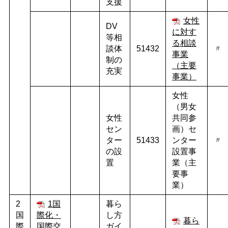
支援
女性
DV
に対す
等相
る相談
談体
51432
〃
事業
制の
（主要
充実
事業）
女性
（男女
女性
共同参
セン
画）セ
ター
51433
ンター
〃
の設
設置事
置
業（主
要事
業）
2
1国
暮ら
国
際化・
し方
暮ら
際
国際交
ガイ