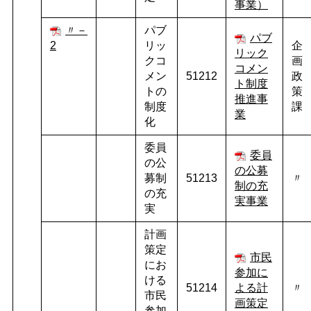
事業）
〃－
パブ
パブ
2
リッ
企
リック
クコ
画
コメン
メン
51212
政
ト制度
トの
策
推進事
制度
課
業
化
委員
委員
の公
の公募
募制
51213
〃
制の充
の充
実事業
実
計画
策定
市民
にお
参加に
ける
51214
よる計
〃
市民
画策定
参加