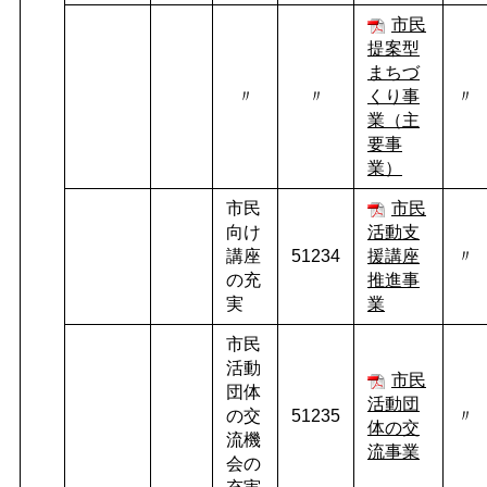
市民
提案型
まちづ
〃
〃
くり事
〃
業（主
要事
業）
市民
市民
向け
活動支
講座
51234
援講座
〃
の充
推進事
実
業
市民
活動
市民
団体
活動団
の交
51235
〃
体の交
流機
流事業
会の