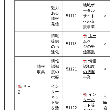
地域ポ
魅力
ータル
ある
51112
サイト
〃
情報
への支
発信
援事業
情報
ホー
提供
ムペー
51113
〃
の迅
ジの発
速化
信事業
情報
情報
情報
認識
認識度
51121
〃
収集
度の
の把握
把握
事業
〃－
イン
2
ター
イン
ネッ
市
ターネ
ト等
民
ット等
を活
51122
協