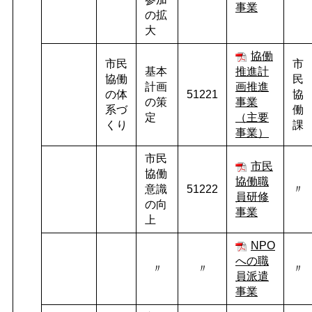
事業
の拡
大
協働
市民
市
基本
推進計
協働
民
計画
画推進
の体
51221
協
の策
事業
系づ
働
定
（主要
くり
課
事業）
市民
市民
協働
協働職
意識
51222
〃
員研修
の向
事業
上
NPO
への職
〃
〃
〃
員派遣
事業