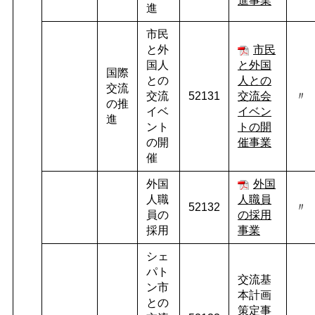
進事業
進
市民
と外
市民
国人
と外国
国際
との
人との
交流
交流
52131
交流
会
〃
の推
イベ
イベン
進
ント
トの開
の開
催事業
催
外国
外国
人職
人職員
52132
〃
員の
の採用
採用
事業
シェ
パト
交流基
ン市
本計画
との
策定事