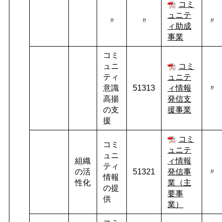
コミ
ュニテ
〃
〃
〃
ィ助成
事業
コミ
ュニ
コミ
ティ
ュニテ
意識
51313
ィ情報
〃
高揚
発信支
の支
援事業
援
コミ
コミ
ュニテ
ュニ
組織
ィ情報
ティ
の活
51321
発信事
〃
情報
性化
業（主
の提
要事
供
業）