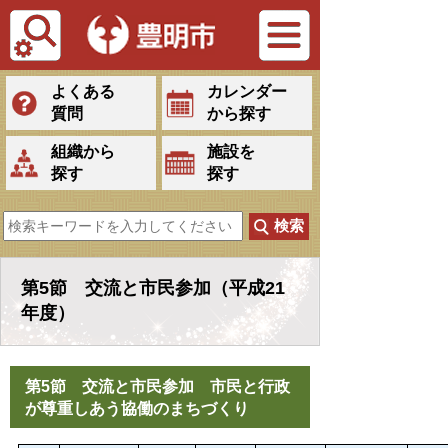
Tiếng Việt
よくある
カレンダー
質問
から探す
組織から
施設を
探す
探す
第5節 交流と市民参加（平成21
年度）
第5節 交流と市民参加 市民と行政
が尊重しあう協働のまちづくり