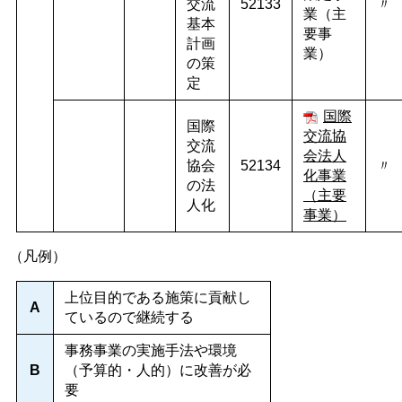
交流
52133
〃
業（主
基本
要事
計画
業）
の策
定
国際
国際
交流協
交流
会法人
協会
52134
〃
化事業
の法
（主要
人化
事業）
（凡例）
上位目的である施策に貢献し
A
ているので継続する
事務事業の実施手法や環境
B
（予算的・人的）に改善が必
要