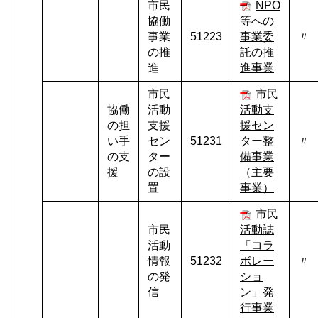
市民
NPO
協働
等への
事業
51223
事業委
〃
の推
託の推
進
進事業
市民
市民
協働
活動
活動支
の担
支援
援セン
い手
セン
51231
ター整
〃
の支
ター
備事業
援
の設
（主要
置
事業）
市民
市民
活動誌
活動
「コラ
情報
51232
ボレー
〃
の発
ショ
信
ン」発
行事業