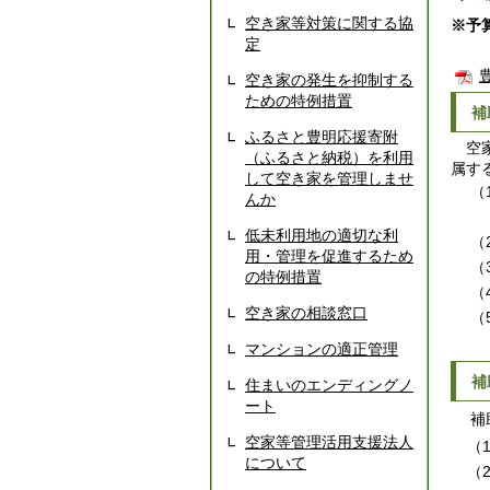
空き家等対策に関する協
※予
定
空き家の発生を抑制する
ための特例措置
補
ふるさと豊明応援寄附
空家
（ふるさと納税）を利用
属す
して空き家を管理しませ
（
んか
た
低未利用地の適切な利
（
用・管理を促進するため
（
の特例措置
（
空き家の相談窓口
（
場
マンションの適正管理
補
住まいのエンディングノ
ート
補助
空家等管理活用支援法人
（
について
（