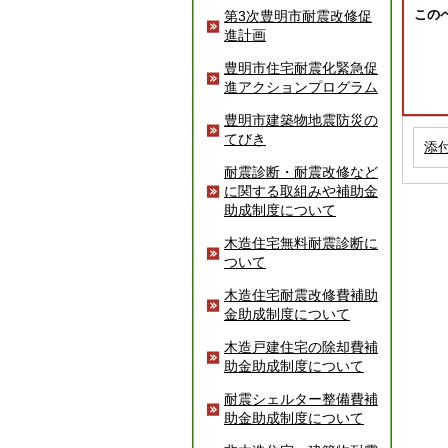
この
第3次豊明市耐震改修促
進計画
豊明市住宅耐震化緊急促
進アクションプログラム
豊明市建築物地震防災の
てびき
添
耐震診断・耐震改修など
に関する取組みや補助金
助成制度について
木造住宅無料耐震診断に
ついて
木造住宅耐震改修費補助
金助成制度について
木造戸建住宅の除却費補
助金助成制度について
耐震シェルター整備費補
助金助成制度について