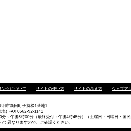
リンクについて
サイトの使い方
サイトの考え方
ウェブア
知県豊明市新田町子持松1番地1
代表) FAX 0562-92-1141
0分～午後5時00分
（最終受付：午後4時45分）
（土曜日・日曜日・国民
なりますので、ご確認ください。