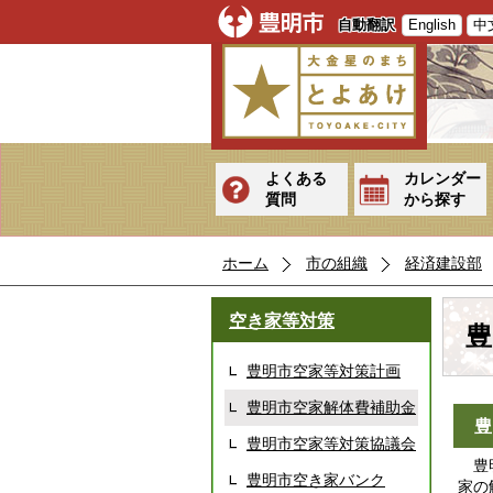
自動翻訳
English
中
よくある
カレンダー
質問
から探す
ホーム
市の組織
経済建設部
空き家等対策
豊
豊明市空家等対策計画
豊明市空家解体費補助金
豊
豊明市空家等対策協議会
豊明
豊明市空き家バンク
家の