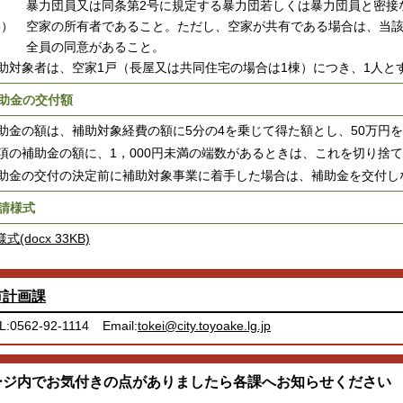
力団員又は同条第2号に規定する暴力団若しくは暴力団員と密接な
3） 空家の所有者であること。ただし、空家が共有である場合は、当
員の同意があること。
助対象者は、空家1戸（長屋又は共同住宅の場合は1棟）につき、1人と
助金の交付額
金の額は、補助対象経費の額に5分の4を乗じて得た額とし、50万円
項の補助金の額に、1，000円未満の端数があるときは、これを切り捨
金の交付の決定前に補助対象事業に着手した場合は、補助金を交付し
請様式
様式(docx 33KB)
市計画課
L:0562-92-1114
Email:
tokei@city.toyoake.lg.jp
ージ内でお気付きの点がありましたら各課へお知らせください