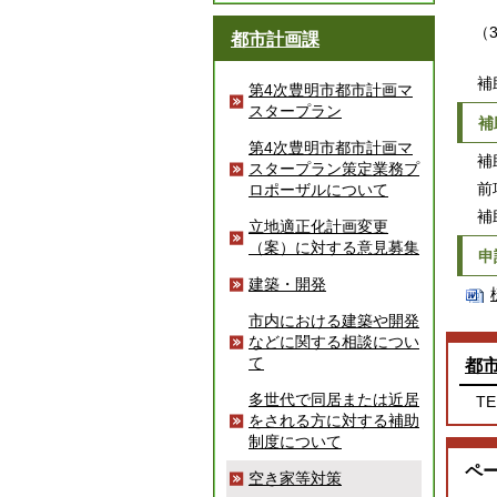
暴
（
都市計画課
全
補
第4次豊明市都市計画マ
スタープラン
補
第4次豊明市都市計画マ
補助
スタープラン策定業務プ
前
ロポーザルについて
補助
立地適正化計画変更
（案）に対する意見募集
申
建築・開発
市内における建築や開発
などに関する相談につい
て
都
多世代で同居または近居
TE
をされる方に対する補助
制度について
ペ
空き家等対策