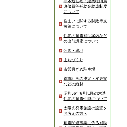
非木造住宅・建築物耐震
改修費等補助金助成制度
について
住まいに関する財政等支
援策について
住宅の耐震補助案内など
の出前講座について
公園・緑地
まちづくり
市営月ぎめ駐車場
都市計画の決定・変更案
などの縦覧
昭和56年6月以降の木造
住宅の耐震性能について
太陽光発電施設の設置を
お考えの方へ
耐震関連事業に係る補助