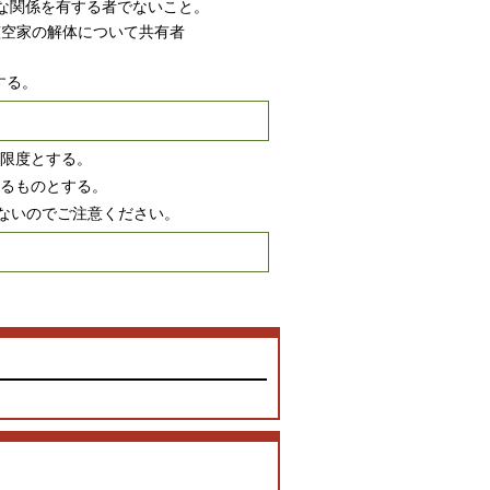
関係を有する者でないこと。
該空家の解体について共有者
する。
を限度とする。
てるものとする。
ないのでご注意ください。