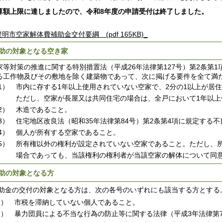
算額上限に達しましたので、令和8年度の申請受付は終了しました。
豊明市空家解体費補助金交付要綱 (pdf 165KB)_
助の対象となる空き家
等対策の推進に関する特別措置法（平成26年法律第127号）第2条第
る工作物及びその敷地を除く建築物であって、次に掲げる要件を全て満
1） 市内に存する1年以上使用されていない空家で、2分の1以上が居
だし、空家が長屋又は共同住宅の場合は、全戸において1年以上使
2） 木造であること。
3） 住宅地区改良法（昭和35年法律第84号）第2条第4項に規定する
4） 個人が所有する空家であること。
5） 所有権以外の権利が設定されていない空家であること。ただし、
合であっても、当該権利の権利者が当該空家の解体について同意
助の対象となる方
金の交付の対象となる方は、次の各号のいずれにも該当する方とする
1） 市税を滞納していない個人であること。
2） 暴力団員による不当な行為の防止等に関する法律（平成3年法律第7