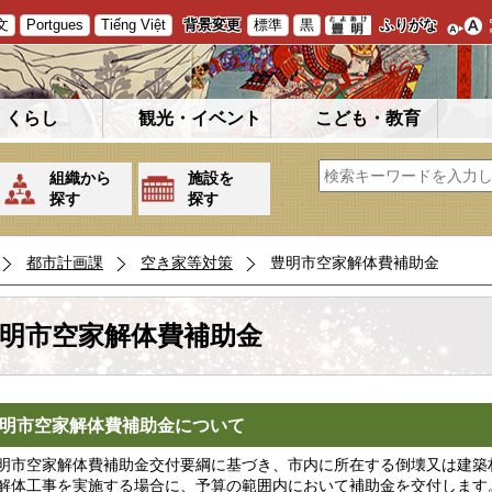
文
Portgues
Tiếng Việt
背景変更
標準
黒
ふりがな
くらし
観光・イベント
こども・教育
組織から
施設を
探す
探す
都市計画課
空き家等対策
豊明市空家解体費補助金
明市空家解体費補助金
明市空家解体費補助金について
市空家解体費補助金交付要綱に基づき、市内に所在する倒壊又は建築
解体工事を実施する場合に、予算の範囲内において補助金を交付します