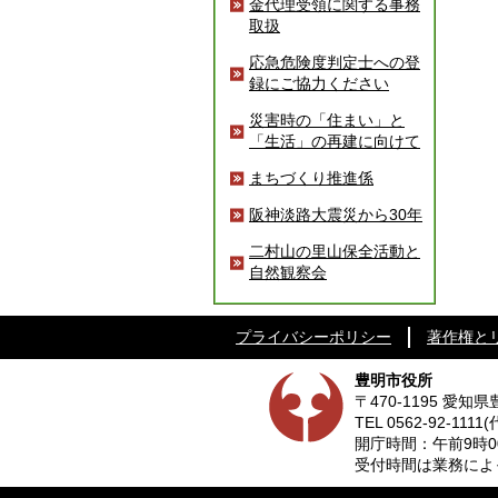
金代理受領に関する事務
取扱
応急危険度判定士への登
録にご協力ください
災害時の「住まい」と
「生活」の再建に向けて
まちづくり推進係
阪神淡路大震災から30年
二村山の里山保全活動と
自然観察会
プライバシーポリシー
著作権と
豊明市役所
〒470-1195 愛
TEL
0562-92-1111
(
開庁時間：午前9時0
受付時間は業務によって異