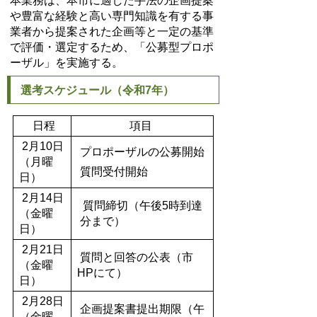
本業務は、本市に適した手法の企画提案
や豊富な経験と高い専門知識を有する事
業者から提案された企画等と一定の基準
で評価・選定するため、「公募型プロポ
ーザル」を実施する。
選考スケジュール（令和7年）
日程
項目
2月10日
プロポーザルの公募開始
（月曜
質問受付開始
日）
2月14日
質問締切（午後5時到達
（金曜
分まで）
日）
2月21日
質問と回答の公表（市
（金曜
HPにて）
日）
2月28日
企画提案書提出期限（午
（金曜