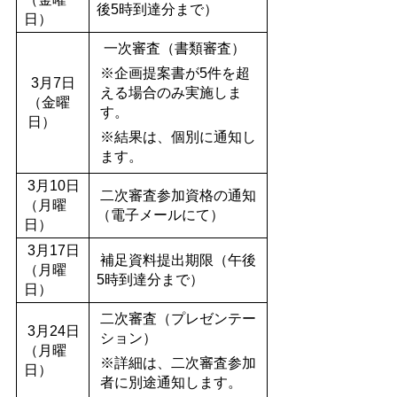
後5時到達分まで）
日）
一次審査（書類審査）
※企画提案書が5件を超
3月7日
える場合のみ実施しま
（金曜
す。
日）
※結果は、個別に通知し
ます。
3月10日
二次審査参加資格の通知
（月曜
（電子メールにて）
日）
3月17日
補足資料提出期限（午後
（月曜
5時到達分まで）
日）
二次審査（プレゼンテー
3月24日
ション）
（月曜
※詳細は、二次審査参加
日）
者に別途通知します。