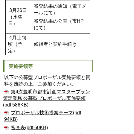
審査結果の通知（電子メ
3月26日
ールにて）
（水曜
審査結果の公表（市HP
日）
にて）
4月上旬
頃（予
候補者と契約手続き
定）
実施要領等
以下の公募型プロポーザル実施要領と資
料を熟読の上、ご参加ください。
第4次豊明市都市計画マスタープラン
策定業務 公募型プロポーザル実施要領
(pdf 586KB)
プロポーザル技術提案テーマ(pdf
94KB)
審査表(pdf 60KB)