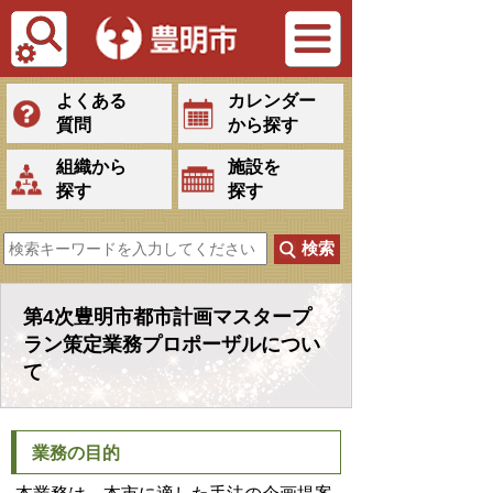
Tiếng Việt
よくある
カレンダー
質問
から探す
組織から
施設を
探す
探す
第4次豊明市都市計画マスタープ
ラン策定業務プロポーザルについ
て
業務の目的