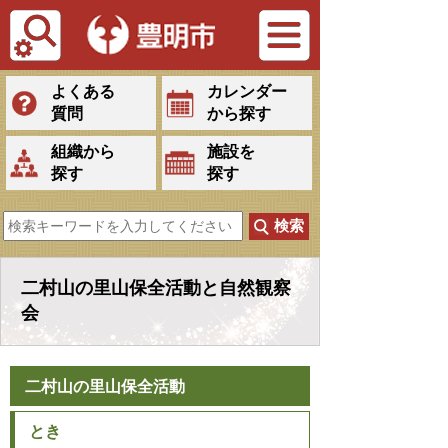
Tiếng Việt
よくある
カレンダー
質問
から探す
組織から
施設を
探す
探す
二村山の里山保全活動と自然観察
会
二村山の里山保全活動
とき