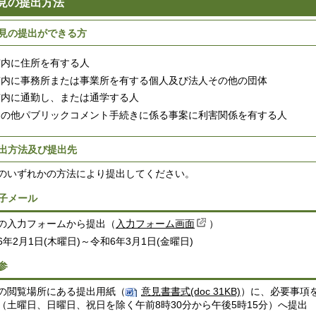
見の提出方法
見の提出ができる方
市内に住所を有する人
市内に事務所または事業所を有する個人及び法人その他の団体
市内に通勤し、または通学する人
その他パブリックコメント手続きに係る事案に利害関係を有する人
出方法及び提出先
のいずれかの方法により提出してください。
子メール
の入力フォームから提出（
入力フォーム画面
）
6年2月1日(木曜日)～令和6年3月1日(金曜日)
参
の閲覧場所にある提出用紙（
意見書書式(doc 31KB)
）に、必要事項
（土曜日、日曜日、祝日を除く午前8時30分から午後5時15分）へ提出