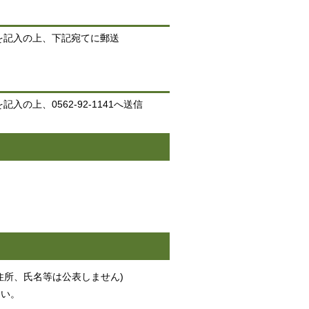
を記入の上、下記宛てに郵送
入の上、0562-92-1141へ送信
住所、氏名等は公表しません)
さい。