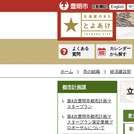
自動翻訳
English
中
よくある
カレンダー
質問
から探す
ホーム
市の組織
経済建設部
都市計画課
立
第4次豊明市都市計画マ
スタープラン
意
第4次豊明市都市計画マ
スタープラン策定業務プ
ロポーザルについて
案