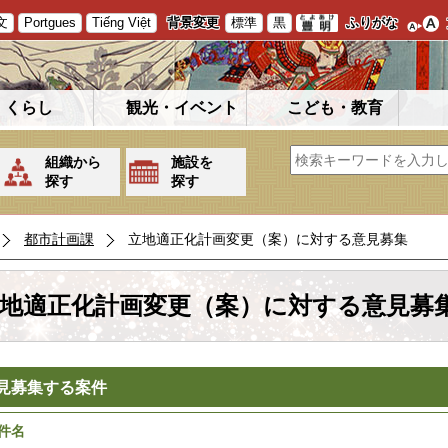
文
Portgues
Tiếng Việt
背景変更
標準
黒
ふりがな
くらし
観光・イベント
こども・教育
組織から
施設を
探す
探す
都市計画課
立地適正化計画変更（案）に対する意見募集
地適正化計画変更（案）に対する意見募
見募集する案件
件名