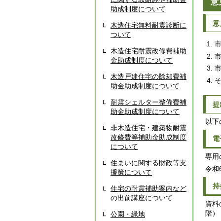
意
助成制度について
意
木造住宅無料耐震診断に
ついて
木造住宅耐震改修費補助
金助成制度について
木造戸建住宅の除却費補
助金助成制度について
耐震シェルター整備費補
提
助金助成制度について
以下
非木造住宅・建築物耐震
改修費等補助金助成制度
電
について
専用
住まいに関する財政等支
令和
援策について
持
住宅の耐震補助案内など
の出前講座について
資料
階）
公園・緑地