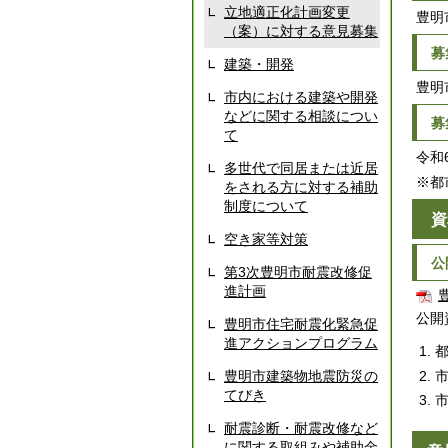
立地適正化計画変更
豊明
（案）に対する意見募集
募
建築・開発
豊明
市内における建築や開発
などに関する相談につい
募
て
令和
多世代で同居または近居
※都
をされる方に対する補助
制度について
資
空き家等対策
公
第3次豊明市耐震改修促
進計画
公開
豊明市住宅耐震化緊急促
進アクションプログラム
豊明市建築物地震防災の
てびき
耐震診断・耐震改修など
に関する取組みや補助金