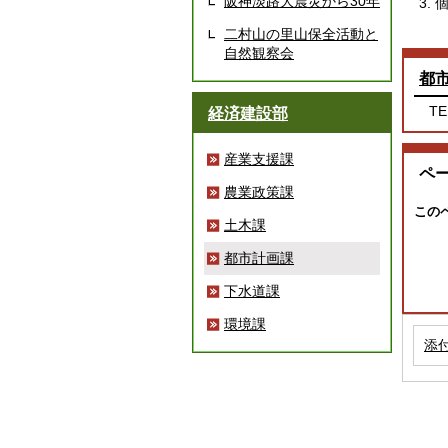
阪神淡路大震災から30年
二村山の里山保全活動と
自然観察会
都
TE
経済建設部
産業支援課
ペ
農業政策課
この
土木課
都市計画課
下水道課
環境課
添