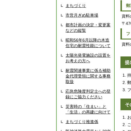
まちづくり
郵
市営月ぎめ駐車場
資料
〒4
都市計画の決定・変更案
などの縦覧
フ
昭和56年6月以降の木造
資料
住宅の耐震性能について
太陽光発電施設の設置を
お考えの方へ
提
耐震関連事業に係る補助
持
金代理受領に関する事務
取扱
応急危険度判定士への登
録にご協力ください
そ
災害時の「住まい」と
「生活」の再建に向けて
まちづくり推進係