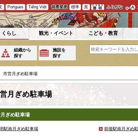
文
Portgues
Tiếng Việt
背景変更
標準
黒
ふりがな
くらし
観光・イベント
こども・教育
組織から
施設を
探す
探す
市営月ぎめ駐車場
営月ぎめ駐車場
営月ぎめ駐車場
明駅南月ぎめ駐車場
前後駅南月ぎめ