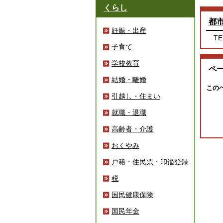
くらし
都
妊娠・出産
TE
子育て
学校教育
ペ
結婚・離婚
この
引越し・住まい
就職・退職
高齢者・介護
おくやみ
戸籍・住民票・印鑑登録
税
国民健康保険
国民年金