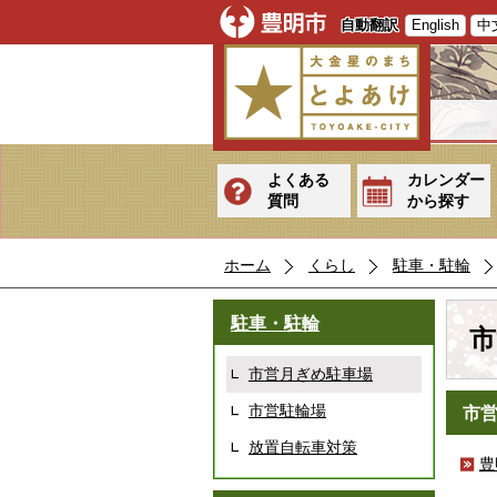
自動翻訳
English
中
よくある
カレンダー
質問
から探す
ホーム
くらし
駐車・駐輪
駐車・駐輪
市
市営月ぎめ駐車場
市営駐輪場
市
放置自転車対策
豊