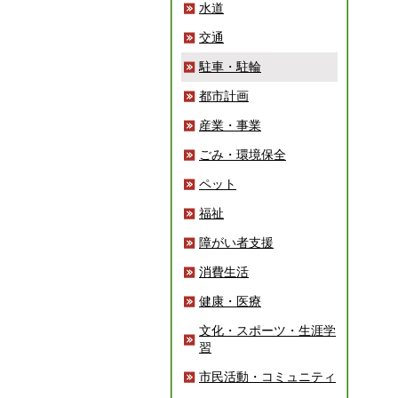
水道
交通
駐車・駐輪
都市計画
産業・事業
ごみ・環境保全
ペット
福祉
障がい者支援
消費生活
健康・医療
文化・スポーツ・生涯学
習
市民活動・コミュニティ