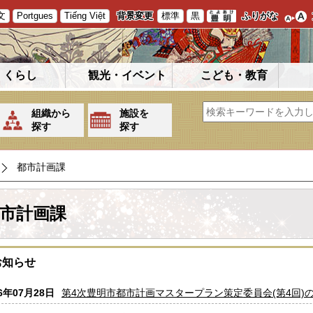
文
Portgues
Tiếng Việt
背景変更
標準
黒
ふりがな
くらし
観光・イベント
こども・教育
組織から
施設を
探す
探す
都市計画課
市計画課
お知らせ
26年07月28日
第4次豊明市都市計画マスタープラン策定委員会(第4回)