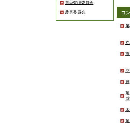
選挙管理委員会
農業委員会
コ
第
立
市
空
豊
耐
成
木
耐