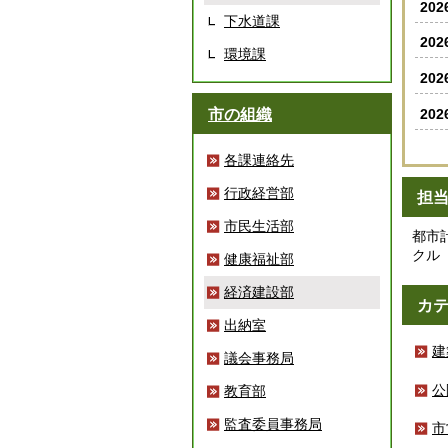
20
下水道課
20
環境課
20
20
市の組織
各課連絡先
行政経営部
担
市民生活部
都市
クル
健康福祉部
経済建設部
カ
出納室
建
議会事務局
公
教育部
監査委員事務局
市