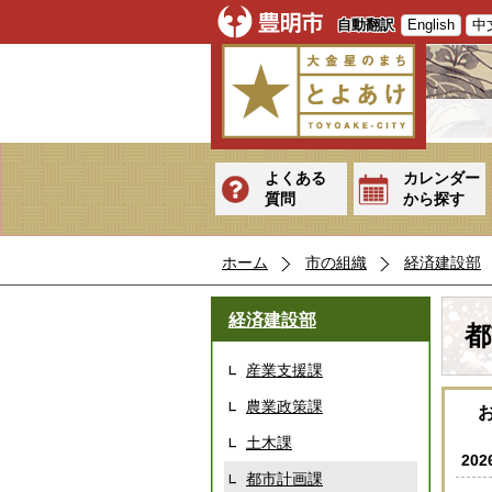
自動翻訳
English
中
よくある
カレンダー
質問
から探す
ホーム
市の組織
経済建設部
経済建設部
都
産業支援課
農業政策課
土木課
20
都市計画課