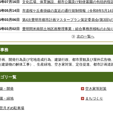
26年07月16日
文化広場、体育施設、都市公園及び勅使墓園の包括的指
26年05月14日
市道桜ケ丘沓掛線の直近の通行規制情報（令和8年5月14
26年03月06日
第4次豊明市都市計画マスタープラン策定委員会(第3回)
26年03月02日
豊明間米南部土地区画整理事業：組合事務所移転のお知
次の一覧へ
当事務
計画、開発行為及び宅地造成行為、建築行政、都市景観及び屋外広告物
（建築物の解体工事）、生産緑地、空き家対策、定住促進、都市計画道
テゴリ一覧
築・開発
空き家等対策
園・緑地
まちづくり
営月ぎめ駐車場