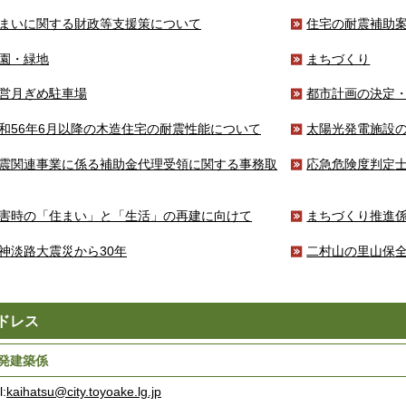
まいに関する財政等支援策について
住宅の耐震補助
園・緑地
まちづくり
営月ぎめ駐車場
都市計画の決定
和56年6月以降の木造住宅の耐震性能について
太陽光発電施設
震関連事業に係る補助金代理受領に関する事務取
応急危険度判定
害時の「住まい」と「生活」の再建に向けて
まちづくり推進
神淡路大震災から30年
二村山の里山保
ドレス
発建築係
l:
kaihatsu@city.toyoake.lg.jp