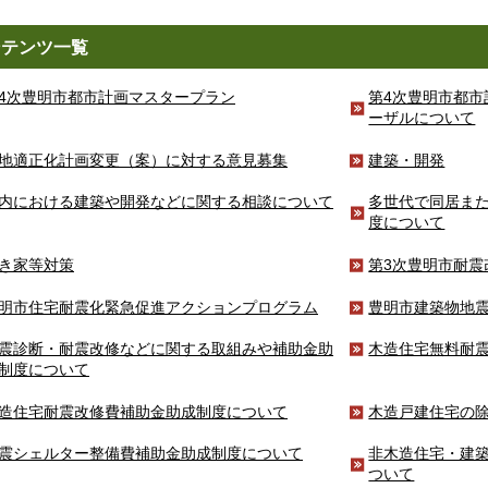
ンテンツ一覧
4次豊明市都市計画マスタープラン
第4次豊明市都
ーザルについて
地適正化計画変更（案）に対する意見募集
建築・開発
内における建築や開発などに関する相談について
多世代で同居ま
度について
き家等対策
第3次豊明市耐震
明市住宅耐震化緊急促進アクションプログラム
豊明市建築物地
震診断・耐震改修などに関する取組みや補助金助
木造住宅無料耐
制度について
造住宅耐震改修費補助金助成制度について
木造戸建住宅の
震シェルター整備費補助金助成制度について
非木造住宅・建
ついて