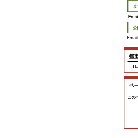
ま
Emai
公
Email
都
TE
ペ
この