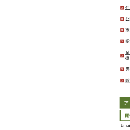
住
公
市
昭
耐
扱
災
阪
ア
開
Emai