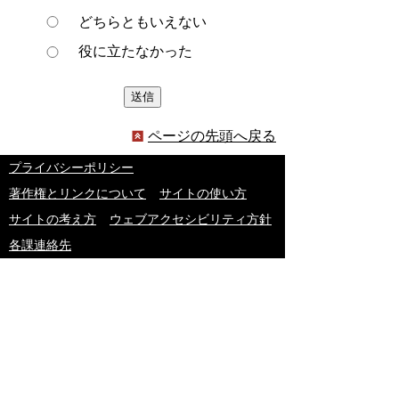
どちらともいえない
役に立たなかった
ページの先頭へ戻る
プライバシーポリシー
著作権とリンクについて
サイトの使い方
サイトの考え方
ウェブアクセシビリティ方針
各課連絡先
豊明市役所
〒470-1195 愛知県豊明市新田町子持松1番地1
TEL
0562-92-1111
(代表) FAX 0562-92-1141
開庁時間：午前9時00分～午後5時00分
（最終受付：午後4時45分）
（土曜日・日曜日・国民の祝日・年末年始は閉