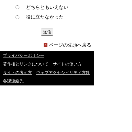
どちらともいえない
役に立たなかった
ページの先頭へ戻る
プライバシーポリシー
著作権とリンクについて
サイトの使い方
サイトの考え方
ウェブアクセシビリティ方針
各課連絡先
豊明市役所
〒470-1195 愛知県豊明市新田町子持松1番地1
TEL
0562-92-1111
(代表) FAX 0562-92-1141
開庁時間：午前9時00分～午後5時00分
（最終受付：午後4時45分）
（土曜日・日曜日・国民の祝日・年末年始は閉