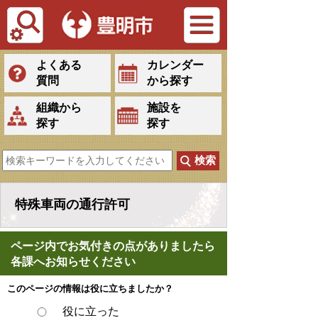
Tiếng Việt
よくある
カレンダー
質問
から探す
組織から
施設を
探す
探す
特殊車両の通行許可
ページ内でお気付きの点がありましたら
各課へお知らせください
このページの情報は役に立ちましたか？
役に立った