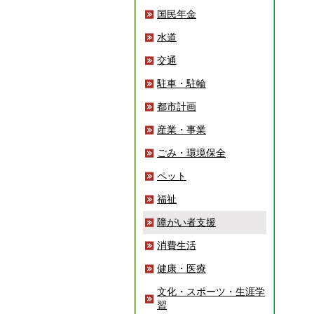
国民年金
水道
交通
駐車・駐輪
都市計画
産業・事業
ごみ・環境保全
ペット
福祉
障がい者支援
消費生活
健康・医療
文化・スポーツ・生涯学
習