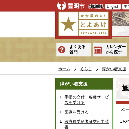
自動翻訳
English
中
よくある
カレンダー
質問
から探す
ホーム
くらし
障がい者支援
障がい者支援
施
手帳の交付・各種サービ
スを受ける
ペ
医療を受ける
この
医療費受給者証交付申請
書