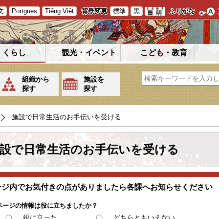
文
Portgues
Tiếng Việt
背景変更
標準
黒
ふりがな
くらし
観光・イベント
こども・教育
組織から
施設を
探す
探す
施設で日常生活のお手伝いを受ける
設で日常生活のお手伝いを受ける
ージ内でお気付きの点がありましたら各課へお知らせください
ページの情報は役に立ちましたか？
役に立った
どちらともいえない