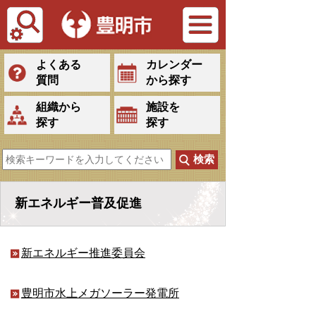
Tiếng Việt
よくある
カレンダー
質問
から探す
組織から
施設を
探す
探す
新エネルギー普及促進
新エネルギー推進委員会
豊明市水上メガソーラー発電所