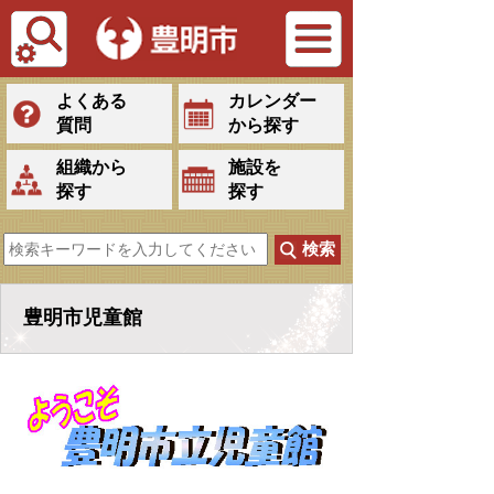
Tiếng Việt
よくある
カレンダー
質問
から探す
組織から
施設を
探す
探す
豊明市児童館