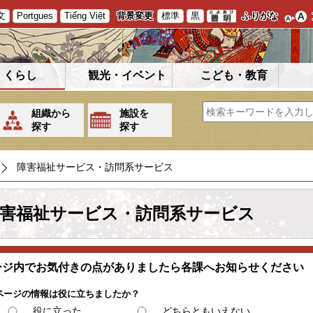
文
Portgues
Tiếng Việt
背景変更
標準
黒
ふりがな
くらし
観光・イベント
こども・教育
組織から
施設を
探す
探す
障害福祉サービス・訪問系サービス
害福祉サービス・訪問系サービス
ージ内でお気付きの点がありましたら各課へお知らせください
ページの情報は役に立ちましたか？
役に立った
どちらともいえない