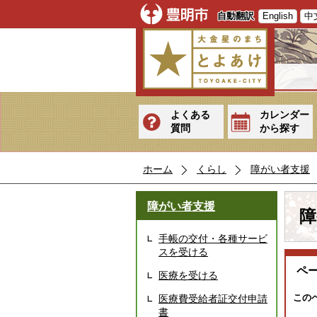
自動翻訳
English
中
よくある
カレンダー
質問
から探す
ホーム
くらし
障がい者支援
障がい者支援
障
手帳の交付・各種サービ
スを受ける
ペ
医療を受ける
この
医療費受給者証交付申請
書