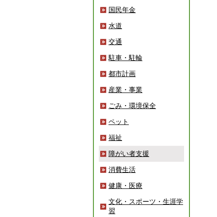
国民年金
水道
交通
駐車・駐輪
都市計画
産業・事業
ごみ・環境保全
ペット
福祉
障がい者支援
消費生活
健康・医療
文化・スポーツ・生涯学
習