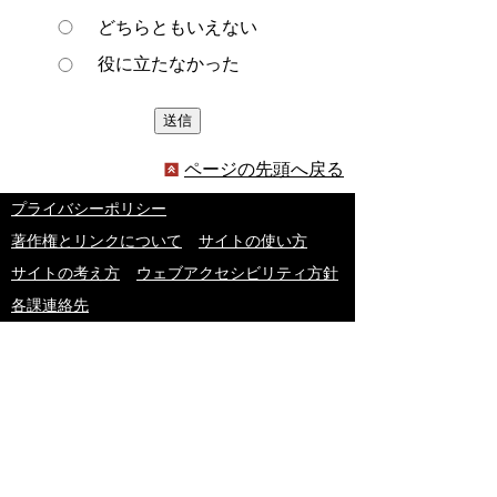
どちらともいえない
役に立たなかった
ページの先頭へ戻る
プライバシーポリシー
著作権とリンクについて
サイトの使い方
サイトの考え方
ウェブアクセシビリティ方針
各課連絡先
豊明市役所
〒470-1195 愛知県豊明市新田町子持松1番地1
TEL
0562-92-1111
(代表) FAX 0562-92-1141
開庁時間：午前9時00分～午後5時00分
（最終受付：午後4時45分）
（土曜日・日曜日・国民の祝日・年末年始は閉