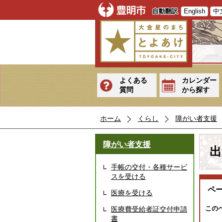
自動翻訳
English
中
よくある
カレンダー
質問
から探す
ホーム
くらし
障がい者支援
障がい者支援
出
手帳の交付・各種サービ
スを受ける
ペ
医療を受ける
この
医療費受給者証交付申請
書