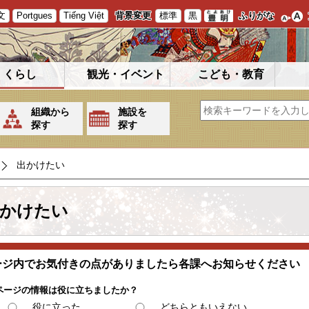
文
Portgues
Tiếng Việt
背景変更
標準
黒
ふりがな
くらし
観光・イベント
こども・教育
組織から
施設を
探す
探す
出かけたい
かけたい
ージ内でお気付きの点がありましたら各課へお知らせください
ページの情報は役に立ちましたか？
役に立った
どちらともいえない