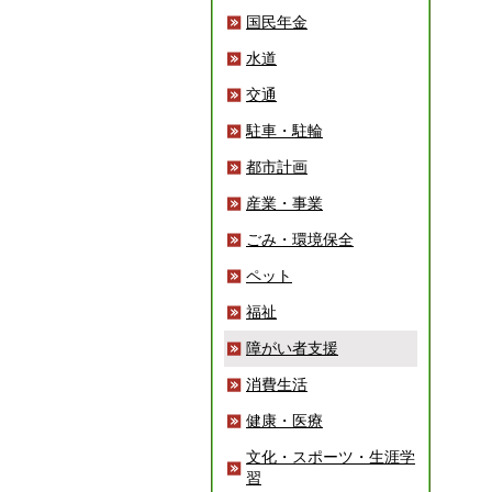
国民年金
水道
交通
駐車・駐輪
都市計画
産業・事業
ごみ・環境保全
ペット
福祉
障がい者支援
消費生活
健康・医療
文化・スポーツ・生涯学
習