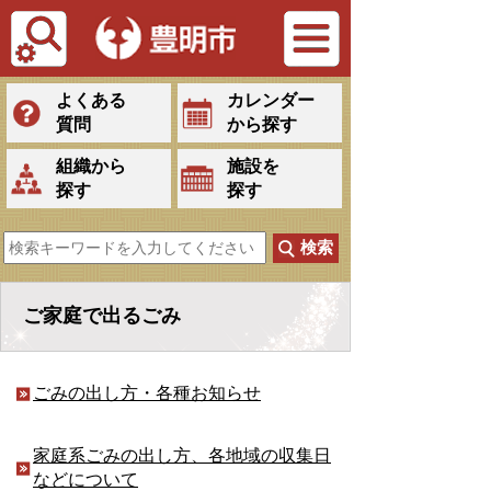
Tiếng Việt
よくある
カレンダー
質問
から探す
組織から
施設を
探す
探す
ご家庭で出るごみ
ごみの出し方・各種お知らせ
家庭系ごみの出し方、各地域の収集日
などについて