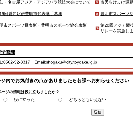
知・名古屋アジア・アジアパラ競技大会について
市民歩け歩け運
19回愛知駅伝豊明市代表選手募集
豊明市スポーツ
明市スポーツ賞表彰・豊明市スポーツ協会表彰
第20回アジア競
リレーを実施し
涯学習課
L:0562-92-8317
Email:
shogaku@city.toyoake.lg.jp
ージ内でお気付きの点がありましたら各課へお知らせください
ページの情報は役に立ちましたか？
役に立った
どちらともいえない