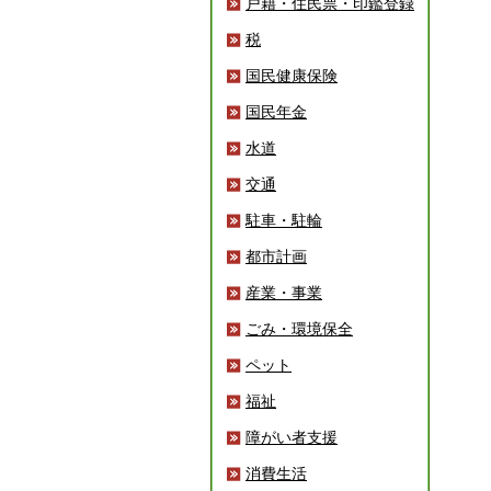
戸籍・住民票・印鑑登録
税
国民健康保険
国民年金
水道
交通
駐車・駐輪
都市計画
産業・事業
ごみ・環境保全
ペット
福祉
障がい者支援
消費生活