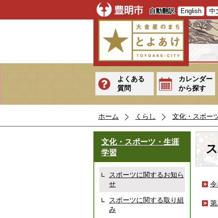
自動翻訳
English
中
よくある
カレンダー
質問
から探す
ホーム
くらし
文化・スポー
文化・スポーツ・生涯
ス
学習
スポーツに関するお知ら
せ
令
スポーツに関する取り組
第
み