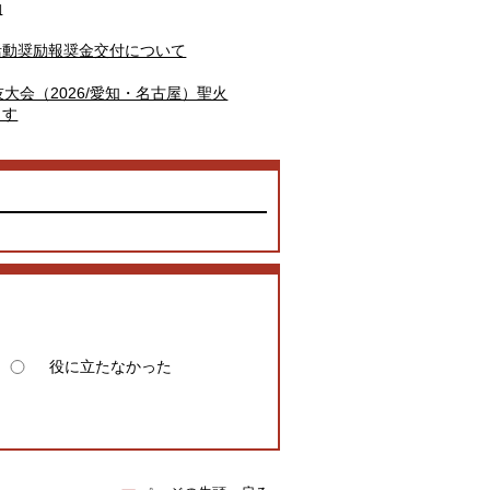
動
活動奨励報奨金交付について
技大会（2026/愛知・名古屋）聖火
ます
役に立たなかった