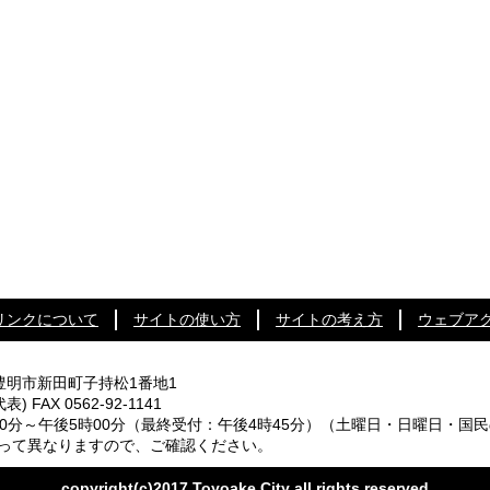
リンクについて
サイトの使い方
サイトの考え方
ウェブア
知県豊明市新田町子持松1番地1
代表) FAX 0562-92-1141
0分～午後5時00分
（最終受付：午後4時45分）
（土曜日・日曜日・国民
なりますので、ご確認ください。
copyright(c)2017 Toyoake City all rights reserved