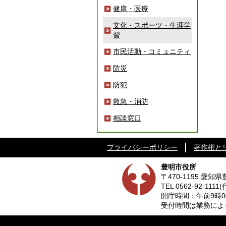
健康・医療
文化・スポーツ・生涯学
習
市民活動・コミュニティ
防災
防犯
救急・消防
相談窓口
プライバシーポリシー
著作権と
豊明市役所
〒470-1195 愛
TEL
0562-92-1111
(
開庁時間：午前9時0
受付時間は業務によって異