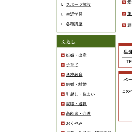
愛
スポーツ施設
第
生涯学習
各種講座
豊
くらし
生
妊娠・出産
TE
子育て
学校教育
ペ
結婚・離婚
この
引越し・住まい
就職・退職
高齢者・介護
おくやみ