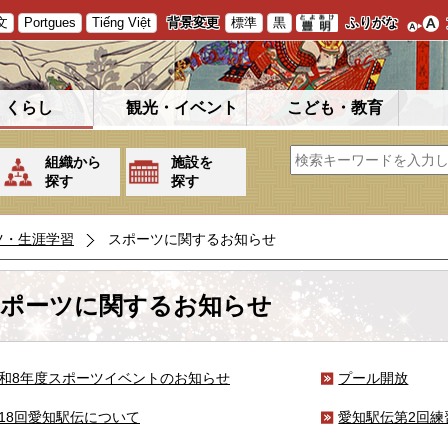
文
Portgues
Tiếng Việt
背景変更
標準
黒
ふりがな
くらし
観光・イベント
こども・教育
組織から
施設を
探す
探す
ツ・生涯学習
スポーツに関するお知らせ
ポーツに関するお知らせ
和8年度スポーツイベントのお知らせ
プール開放
18回愛知駅伝について
愛知駅伝第2回練