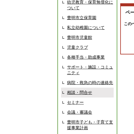
幼児教育・保育無償化に
ついて
ペ
豊明市立保育園
この
私立幼稚園について
豊明市児童館
児童クラブ
各種手当・助成事業
サポート・施設・コミュ
ニティ
病院・救急の時の連絡先
相談・問合せ
セミナー
会議・審議会
豊明市子ども・子育て支
援事業計画