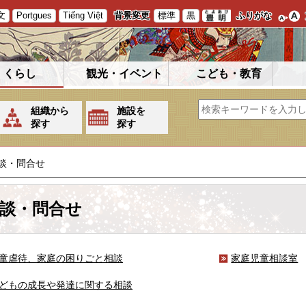
文
Portgues
Tiếng Việt
背景変更
標準
黒
ふりがな
くらし
観光・イベント
こども・教育
組織から
施設を
探す
探す
談・問合せ
談・問合せ
童虐待、家庭の困りごと相談
家庭児童相談室
どもの成長や発達に関する相談