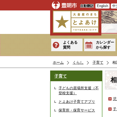
自動翻訳
English
中
よくある
カレンダー
質問
から探す
ホーム
くらし
子育て
相
子育て
相
子どもの居場所支援（不
登校支援）
児
とよあけ子育てアプリ
子
保育所・保育サービス