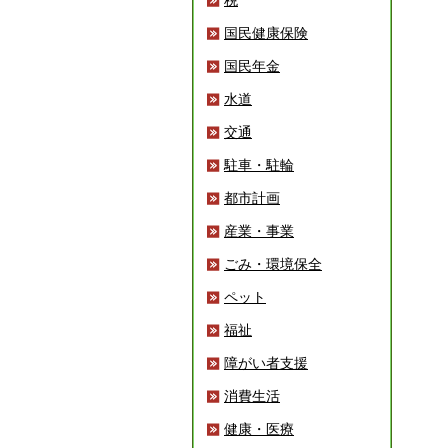
税
国民健康保険
国民年金
水道
交通
駐車・駐輪
都市計画
産業・事業
ごみ・環境保全
ペット
福祉
障がい者支援
消費生活
健康・医療