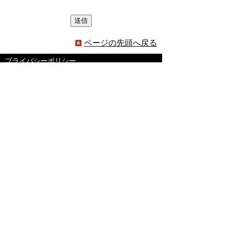
ページの先頭へ戻る
プライバシーポリシー
著作権とリンクについて
サイトの使い方
サイトの考え方
ウェブアクセシビリティ方針
各課連絡先
豊明市役所
〒470-1195 愛知県豊明市新田町子持松1番地1
TEL
0562-92-1111
(代表) FAX 0562-92-1141
開庁時間：午前9時00分～午後5時00分
（最終受付：午後4時45分）
（土曜日・日曜日・国民の祝日・年末年始は閉
庁）
受付時間は業務によって異なります