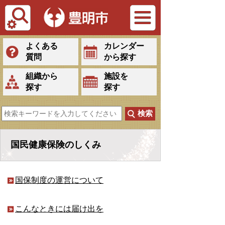
Tiếng Việt
よくある
カレンダー
質問
から探す
組織から
施設を
探す
探す
国民健康保険のしくみ
国保制度の運営について
こんなときには届け出を