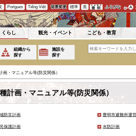
文
Portgues
Tiếng Việt
背景変更
標準
黒
ふりがな
くらし
観光・イベント
こども・教育
組織から
施設を
探す
探す
計画・マニュアル等(防災関係）
種計画・マニュアル等(防災関係）
域防災計画
豊明市避難所運
民保護計画
水防計画