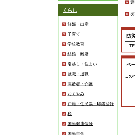
豊
くらし
災
妊娠・出産
子育て
防
学校教育
TE
結婚・離婚
引越し・住まい
ペ
就職・退職
この
高齢者・介護
おくやみ
戸籍・住民票・印鑑登録
税
国民健康保険
国民年金