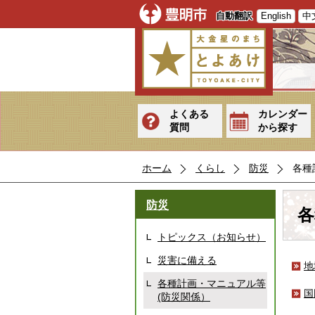
自動翻訳
English
中
よくある
カレンダー
質問
から探す
ホーム
くらし
防災
各種
防災
各
トピックス（お知らせ）
災害に備える
地
各種計画・マニュアル等
国
(防災関係）