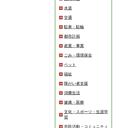
水道
交通
駐車・駐輪
都市計画
産業・事業
ごみ・環境保全
ペット
福祉
障がい者支援
消費生活
健康・医療
文化・スポーツ・生涯学
習
市民活動・コミュニティ