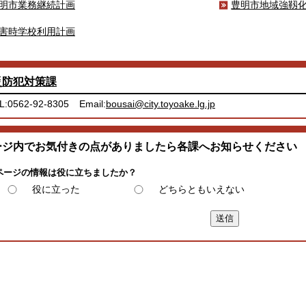
明市業務継続計画
豊明市地域強靱
害時学校利用計画
災防犯対策課
L:0562-92-8305
Email:
bousai@city.toyoake.lg.jp
ージ内でお気付きの点がありましたら各課へお知らせください
ページの情報は役に立ちましたか？
役に立った
どちらともいえない