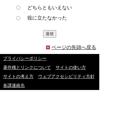
どちらともいえない
役に立たなかった
ページの先頭へ戻る
プライバシーポリシー
著作権とリンクについて
サイトの使い方
サイトの考え方
ウェブアクセシビリティ方針
各課連絡先
豊明市役所
〒470-1195 愛知県豊明市新田町子持松1番地1
TEL
0562-92-1111
(代表) FAX 0562-92-1141
開庁時間：午前9時00分～午後5時00分
（最終受付：午後4時45分）
（土曜日・日曜日・国民の祝日・年末年始は閉