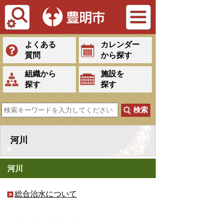
Tiếng Việt
よくある
カレンダー
質問
から探す
組織から
施設を
探す
探す
河川
河川
総合治水について