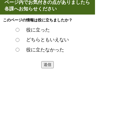
ページ内でお気付きの点がありましたら
各課へお知らせください
このページの情報は役に立ちましたか？
役に立った
どちらともいえない
役に立たなかった
ページの先頭へ戻る
プライバシーポリシー
著作権とリンクについて
サイトの使い方
サイトの考え方
ウェブアクセシビリティ方針
各課連絡先
豊明市役所
〒470-1195 愛知県豊明市新田町子持松1番地1