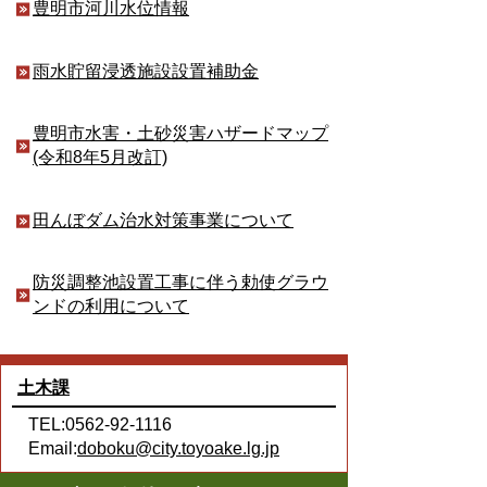
豊明市河川水位情報
雨水貯留浸透施設設置補助金
豊明市水害・土砂災害ハザードマップ
(令和8年5月改訂)
田んぼダム治水対策事業について
防災調整池設置工事に伴う勅使グラウ
ンドの利用について
土木課
TEL:0562-92-1116
Email:
doboku@city.toyoake.lg.jp