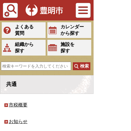
Tiếng Việt
よくある
カレンダー
質問
から探す
組織から
施設を
探す
探す
共通
市税概要
お知らせ