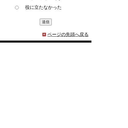
役に立たなかった
ページの先頭へ戻る
プライバシーポリシー
著作権とリンクについて
サイトの使い方
サイトの考え方
ウェブアクセシビリティ方針
各課連絡先
豊明市役所
〒470-1195 愛知県豊明市新田町子持松1番地1
TEL
0562-92-1111
(代表) FAX 0562-92-1141
開庁時間：午前9時00分～午後5時00分
（最終受付：午後4時45分）
（土曜日・日曜日・国民の祝日・年末年始は閉
庁）