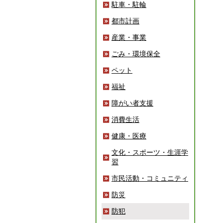
駐車・駐輪
都市計画
産業・事業
ごみ・環境保全
ペット
福祉
障がい者支援
消費生活
健康・医療
文化・スポーツ・生涯学
習
市民活動・コミュニティ
防災
防犯