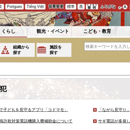
文
Portgues
Tiếng Việt
背景変更
標準
黒
ふりがな
くらし
観光・イベント
こども・教育
組織から
施設を
探す
探す
犯
Iで子どもを見守るアプリ「コドマモ」
「ながら見守り
殊詐欺対策電話機購入費補助金について
サギ電話が多発