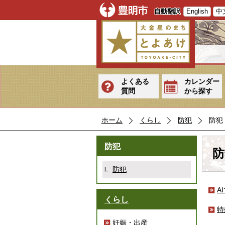
自動翻訳
English
中
よくある
カレンダー
質問
から探す
ホーム
くらし
防犯
防犯
防犯
防
防犯
A
くらし
特
妊娠・出産