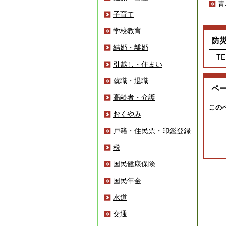
青
子育て
学校教育
防
結婚・離婚
TE
引越し・住まい
就職・退職
ペ
高齢者・介護
この
おくやみ
戸籍・住民票・印鑑登録
税
国民健康保険
国民年金
水道
交通