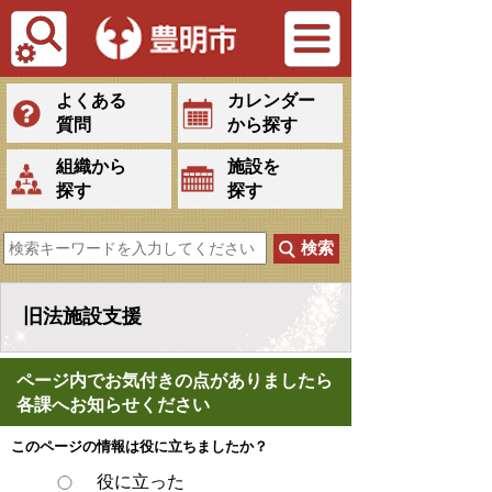
Tiếng Việt
よくある
カレンダー
質問
から探す
組織から
施設を
探す
探す
旧法施設支援
ページ内でお気付きの点がありましたら
各課へお知らせください
このページの情報は役に立ちましたか？
役に立った