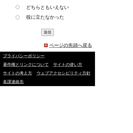
どちらともいえない
役に立たなかった
ページの先頭へ戻る
プライバシーポリシー
著作権とリンクについて
サイトの使い方
サイトの考え方
ウェブアクセシビリティ方針
各課連絡先
豊明市役所
〒470-1195 愛知県豊明市新田町子持松1番地1
TEL
0562-92-1111
(代表) FAX 0562-92-1141
開庁時間：午前9時00分～午後5時00分
（最終受付：午後4時45分）
（土曜日・日曜日・国民の祝日・年末年始は閉